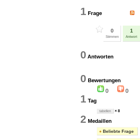
1
Frage
0
1
Stimmen
Antwort
0
Antworten
0
Bewertung
0
0
1
Tag
× 8
tabellen
2
Medaillen
●
Beliebte Frage