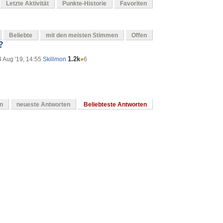
Letzte Aktivität
Punkte-Historie
Favoriten
Beliebte
mit den meisten Stimmen
Offen
?
1.2k
4 Aug '19, 14:55
Skillmon
●
6
en
neueste Antworten
Beliebteste Antworten