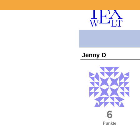
Jenny D
6
Punkte