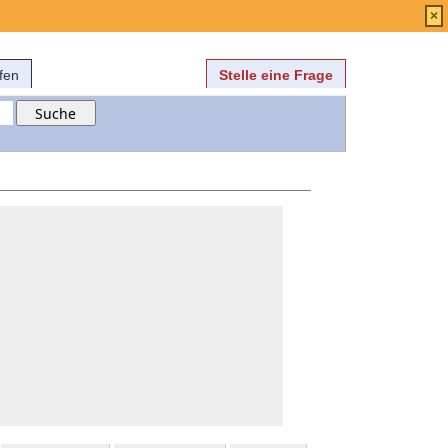
Anmelden
über
FAQ
×
fen
Stelle eine Frage