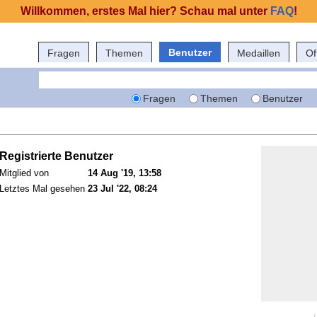
Willkommen, erstes Mal hier? Schau mal unter
FAQ
!
Benutzer
Fragen
Themen
Medaillen
Of
Fragen
Themen
Benutzer
Registrierte Benutzer
Mitglied von
14 Aug '19, 13:58
Letztes Mal gesehen
23 Jul '22, 08:24