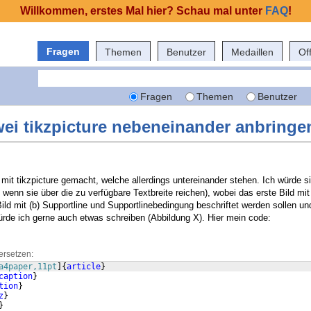
Willkommen, erstes Mal hier? Schau mal unter
FAQ
!
Fragen
Themen
Benutzer
Medaillen
Of
Fragen
Themen
Benutzer
ei tikzpicture nebeneinander anbringe
mit tikzpicture gemacht, welche allerdings untereinander stehen. Ich würde s
enn sie über die zu verfügbare Textbreite reichen), wobei das erste Bild mit 
ld mit (b) Supportline und Supportlinebedingung beschriftet werden sollen un
würde ich gerne auch etwas schreiben (Abbildung X). Hier mein code:
ersetzen:
a4paper,11pt
]
{
article
}
caption
}
tion
}
z
}
}