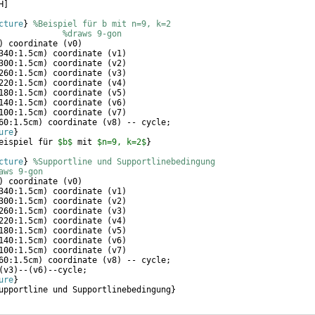
H
]
cture
}
%Beispiel für b mit n=9, k=2
%draws 9-gon
)
 coordinate 
(
v0
)
340:1.5cm
)
 coordinate 
(
v1
)
300:1.5cm
)
 coordinate 
(
v2
)
260:1.5cm
)
 coordinate 
(
v3
)
220:1.5cm
)
 coordinate 
(
v4
)
180:1.5cm
)
 coordinate 
(
v5
)
140:1.5cm
)
 coordinate 
(
v6
)
100:1.5cm
)
 coordinate 
(
v7
)
60:1.5cm
)
 coordinate 
(
v8
)
 -- cycle; 
ure
}
eispiel für 
$b$
 mit 
$n=9, k=2$
}
cture
}
%Supportline und Supportlinebedingung
aws 9-gon
)
 coordinate 
(
v0
)
340:1.5cm
)
 coordinate 
(
v1
)
300:1.5cm
)
 coordinate 
(
v2
)
260:1.5cm
)
 coordinate 
(
v3
)
220:1.5cm
)
 coordinate 
(
v4
)
180:1.5cm
)
 coordinate 
(
v5
)
140:1.5cm
)
 coordinate 
(
v6
)
100:1.5cm
)
 coordinate 
(
v7
)
60:1.5cm
)
 coordinate 
(
v8
)
 -- cycle;
(
v3
)
--
(
v6
)
--cycle;     
ure
}
upportline und Supportlinebedingung
}