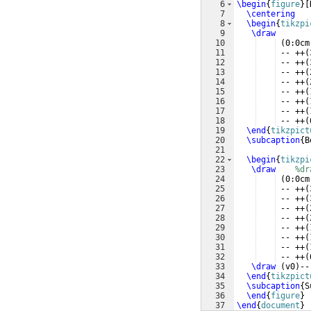
6
\begin
{
figure
}
[
7
\centering
8
\begin
{
tikzpi
9
\draw
10
(
0:0cm
11
 -- ++
(
12
 -- ++
(
13
 -- ++
(
14
 -- ++
(
15
 -- ++
(
16
 -- ++
(
17
 -- ++
(
18
 -- ++
(
19
\end
{
tikzpict
20
\subcaption
{
B
21
22
\begin
{
tikzpi
23
\draw
%dr
24
(
0:0cm
25
 -- ++
(
26
 -- ++
(
27
 -- ++
(
28
 -- ++
(
29
 -- ++
(
30
 -- ++
(
31
 -- ++
(
32
 -- ++
(
33
\draw
(
v0
)
--
34
\end
{
tikzpict
35
\subcaption
{
S
36
\end
{
figure
}
37
\end
{
document
}