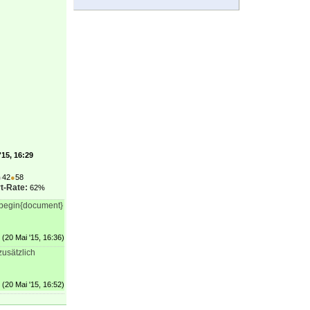
'15, 16:29
●
42
●
58
t-Rate:
62%
e begin{document}
(20 Mai '15, 16:36)
zusätzlich
(20 Mai '15, 16:52)