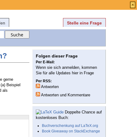
Anmelden
über
FAQ
×
fen
Stelle eine Frage
n?
Folgen dieser Frage
Per E-Mail:
Wenn sie sich anmelden, kommen
Sie für alle Updates hier in Frage
ie gerne
Per RSS:
(a) Beispiel
Antworten
d als
Antworten und Kommentare
Doppelte Chance auf
kostenloses Buch:
Buchverschenkung auf LaTeX.org
Book Giveaway on StackExchange