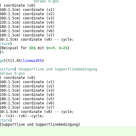
%draws 9-gon
)
 coordinate 
(
v0
)
340:1.5cm
)
 coordinate 
(
v1
)
300:1.5cm
)
 coordinate 
(
v2
)
260:1.5cm
)
 coordinate 
(
v3
)
220:1.5cm
)
 coordinate 
(
v4
)
180:1.5cm
)
 coordinate 
(
v5
)
140:1.5cm
)
 coordinate 
(
v6
)
100:1.5cm
)
 coordinate 
(
v7
)
60:1.5cm
)
 coordinate 
(
v8
)
 -- cycle; 
cture
}
{
Beispiel für 
$b$
 mit 
$n=9, k=2$
}
}
%
ge
}
[
t
]
{
.45
\linewidth
}
picture
}
%Supportline und Supportlinebedingung
%draws 9-gon
)
 coordinate 
(
v0
)
340:1.5cm
)
 coordinate 
(
v1
)
300:1.5cm
)
 coordinate 
(
v2
)
260:1.5cm
)
 coordinate 
(
v3
)
220:1.5cm
)
 coordinate 
(
v4
)
180:1.5cm
)
 coordinate 
(
v5
)
140:1.5cm
)
 coordinate 
(
v6
)
100:1.5cm
)
 coordinate 
(
v7
)
60:1.5cm
)
 coordinate 
(
v8
)
 -- cycle;
)
--
(
v3
)
--
(
v6
)
--cycle;     
cture
}
{
Supportline und Supportlinebedingung
}
}