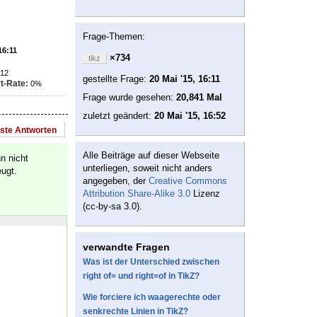
Frage-Themen:
16:11
×734
tikz
12
gestellte Frage:
20 Mai '15, 16:11
t-Rate:
0%
Frage wurde gesehen:
20,841 Mal
zuletzt geändert:
20 Mai '15, 16:52
este Antworten
Alle Beiträge auf dieser Webseite
nn nicht
unterliegen, soweit nicht anders
eugt.
angegeben, der
Creative Commons
Attribution Share-Alike 3.0
Lizenz
(cc-by-sa 3.0).
verwandte Fragen
Was ist der Unterschied zwischen
right of= und right=of in TikZ?
Wie forciere ich waagerechte oder
senkrechte Linien in TikZ?