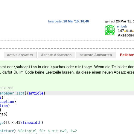
bearbeitet
20 Mai '15, 16:46
gefragt
20 Mai '15, 
embeh
147
●
5
●
8
●
Akzeptier
active answers
älteste Antworten
neueste Antworten
Beliebt
samt der
in eine
oder
. Wenn die Teilbilder da
\subcaption
\parbox
minipage
n, darfst Du im Code keine Leerzeile lassen, da diese einen neuen Absatz erz
ersetzen:
a4paper,11pt
]
{
article
}
z
}
caption
}
tion
}
}
htb
]
ge
}
[
t
]
{
.45
\linewidth
}
picture
}
%Beispiel für b mit n=9, k=2