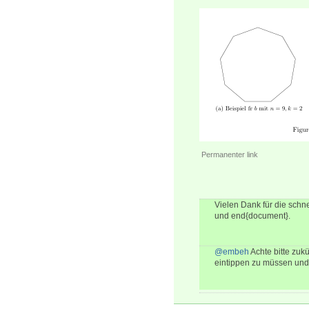
Permanenter link
Vielen Dank für die schn
und end{document}.
@embeh
Achte bitte zukü
eintippen zu müssen und n