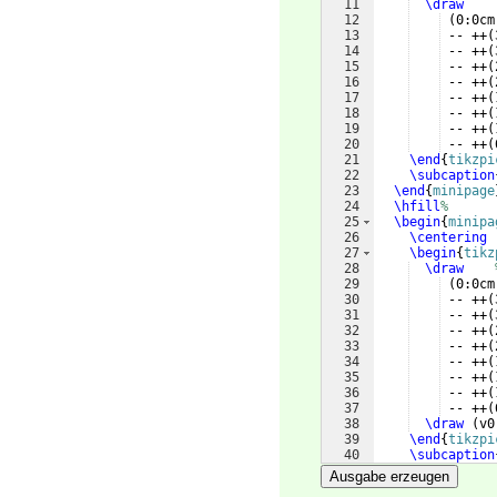
11
\draw
12
(
0:0cm
13
 -- ++
(
14
 -- ++
(
15
 -- ++
(
16
 -- ++
(
17
 -- ++
(
18
 -- ++
(
19
 -- ++
(
20
 -- ++
(
21
\end
{
tikzpi
22
\subcaption
23
\end
{
minipage
24
\hfill
%
25
\begin
{
minipa
26
\centering
27
\begin
{
tikz
28
\draw
29
(
0:0cm
30
 -- ++
(
31
 -- ++
(
32
 -- ++
(
33
 -- ++
(
34
 -- ++
(
35
 -- ++
(
36
 -- ++
(
37
 -- ++
(
38
\draw
(
v0
39
\end
{
tikzpi
40
\subcaption
41
\end
{
minipage
Ausgabe erzeugen