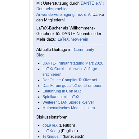
Mit Unterstützung durch
DANTE e.V.:
Deutschsprachige
Anwendervereinigung TeX e.V.
Danke
den Mitgliedern!
LaTeX-Bücher als Willkommens-
Geschenk für DANTE Neumitglieder.
Mehr dazu:
LaTeX.net/verein
Aktuelle Beiträge im
Community-
Blog
:
DANTE-Frühjahrstagung März 2026
LaTeX Cookbook zweite Auflage
erschienen
Der Online-Compiler TeXlive.net
Das Forum goLaTeX.de ist erneuert
Einführung in ConTeXt
Spielkarten mit LaTeX
Weiterer CTAN Spiegel-Server
Mathematisches Modell plotten
Diskussionsforen:
goLaTeX
(Deutsch)
LaTeX.org
(Englisch)
TeXnique.fr
(französisch)