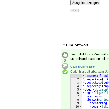
Ausgabe erzeugen
tikz
Eine Antwort:
Die Teilbilder gehören mit 
untereinander stehen solle
2
Open in Online-Editor
Code, hier editierbar zum Üb
1
\documentclass
[
2
\usepackage
{
tik
3
\usepackage
{
sub
4
\usepackage
{
cap
5
\begin
{
document
6
\begin
{
figure
}
[
7
\centering
8
\begin
{
minipa
9
\centering
10
\begin
{
tikz