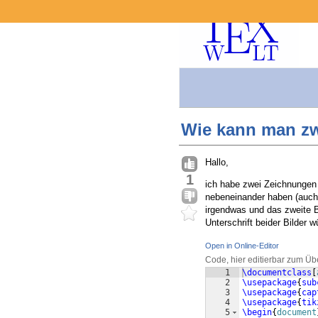
Wie kann man zw
Hallo,
1
ich habe zwei Zeichnungen 
nebeneinander haben (auch w
irgendwas und das zweite Bi
Unterschrift beider Bilder 
Open in Online-Editor
Code, hier editierbar zum Üb
1
\documentclass
[
2
\usepackage
{
sub
3
\usepackage
{
cap
4
\usepackage
{
tik
5
\begin
{
document