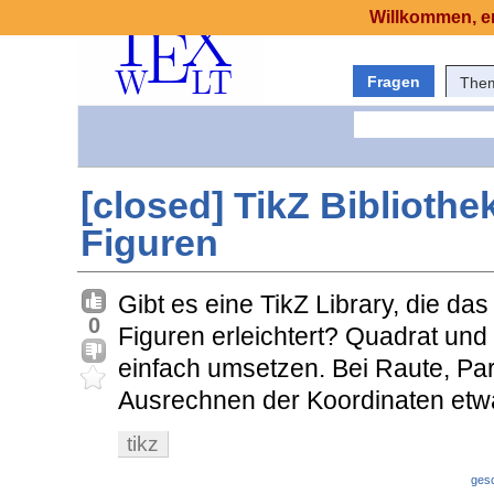
Willkommen, er
Fragen
The
[closed] TikZ Biblioth
Figuren
Gibt es eine TikZ Library, die d
0
Figuren erleichtert? Quadrat und
einfach umsetzen. Bei Raute, Par
Ausrechnen der Koordinaten etw
tikz
ges