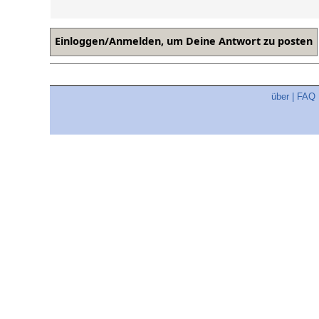
über
|
FAQ