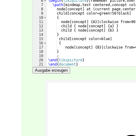
6
\begin
{
tikzpicture
}
[
remember picture,over
7
\path
[
mindmap,text centered,concept col
8
    node
[
concept
]
 at 
(
current page.center
9
    child
[
concept color=green!50!black
]
10
{
11
  node
[
concept
]
{
A
}
[
clockwise from=90
12
  child 
{
 node
[
concept
]
{
a
}
}
13
  child 
{
 node
[
concept
]
{
b
}
}
14
}
15
 child
[
concept color=blue
]
16
{
17
    node
[
concept
]
{
B
}
[
clockwise from=
18
}
19
    ;
20
\end
{
tikzpicture
}
21
\end
{
document
}
Ausgabe erzeugen