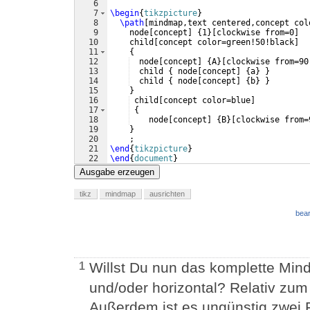
6
7
\begin
{
tikzpicture
}
8
\path
[
mindmap,text centered,concept col
9
    node
[
concept
]
{
1
}
[
clockwise from=0
]
10
    child
[
concept color=green!50!black
]
11
{
12
  node
[
concept
]
{
A
}
[
clockwise from=90
13
  child 
{
 node
[
concept
]
{
a
}
}
14
  child 
{
 node
[
concept
]
{
b
}
}
15
}
16
 child
[
concept color=blue
]
17
{
18
    node
[
concept
]
{
B
}
[
clockwise from=
19
}
20
    ;
21
\end
{
tikzpicture
}
22
\end
{
document
}
Ausgabe erzeugen
tikz
mindmap
ausrichten
bear
Willst Du nun das komplette Min
1
und/oder horizontal? Relativ zum
Außerdem ist es ungünstig zwei Fr