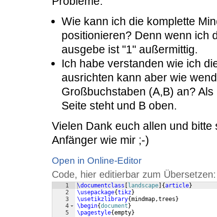
Probleme:
Wie kann ich die komplette Min
positionieren? Denn wenn ich d
ausgebe ist "1" außermittig.
Ich habe verstanden wie ich d
ausrichten kann aber wie wend
Großbuchstaben (A,B) an? Als B
Seite steht und B oben.
Vielen Dank euch allen und bitte 
Anfänger wie mir ;-)
Open in Online-Editor
Code, hier editierbar zum Übersetzen:
1
\documentclass
[
landscape
]
{
article
}
2
\usepackage
{
tikz
}
3
\usetikzlibrary
{
mindmap,trees
}
4
\begin
{
document
}
5
\pagestyle
{
empty
}