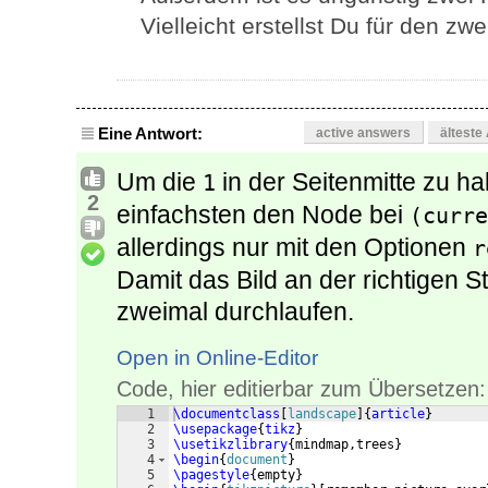
Vielleicht erstellst Du für den z
Eine Antwort:
active answers
älteste
Um die
in der Seitenmitte zu h
1
2
einfachsten den Node bei
(curre
allerdings nur mit den Optionen
r
Damit das Bild an der richtigen 
zweimal durchlaufen.
Open in Online-Editor
Code, hier editierbar zum Übersetzen:
1
\documentclass
[
landscape
]
{
article
}
2
\usepackage
{
tikz
}
3
\usetikzlibrary
{
mindmap,trees
}
4
\begin
{
document
}
5
\pagestyle
{
empty
}