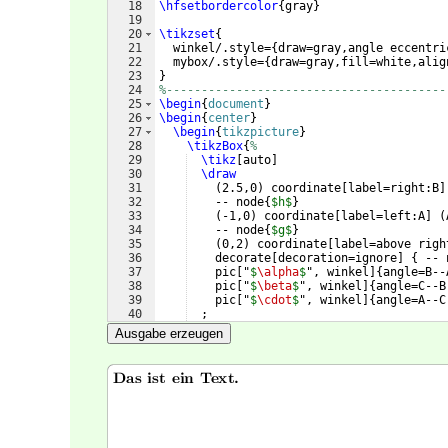
18
\hfsetbordercolor
{
gray
}
19
20
\tikzset
{
21
  winkel/.style=
{
draw=gray,angle eccentri
22
  mybox/.style=
{
draw=gray,fill=white,alig
23
}
24
%----------------------------------------
25
\begin
{
document
}
26
\begin
{
center
}
27
\begin
{
tikzpicture
}
28
\tikzBox
{
%
29
\tikz
[
auto
]
30
\draw
31
(
2.5,0
)
 coordinate
[
label=right:B
]
32
    -- node
{
$h$
}
33
(
-1,0
)
 coordinate
[
label=left:A
]
(
34
    -- node
{
$g$
}
35
(
0,2
)
 coordinate
[
label=above righ
36
    decorate
[
decoration=ignore
]
{
 -- 
37
    pic
[
"
$
\alpha
$
", winkel
]
{
angle=B--
38
    pic
[
"
$
\beta
$
", winkel
]
{
angle=C--B
39
    pic
[
"
$
\cdot
$
", winkel
]
{
angle=A--C
40
  ;
41
}
Ausgabe erzeugen