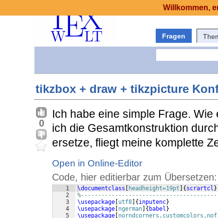
Willkommen, er
Fragen
The
tikzbox + draw + tikzpicture Konf
Ich habe eine simple Frage. Wie
0
ich die Gesamtkonstruktion durc
ersetze, fliegt meine komplette 
Open in Online-Editor
Code, hier editierbar zum Übersetzen:
1
\documentclass
[
headheight=19pt
]
{
scrartcl
}
2
%----------------------------------------
3
\usepackage
[
utf8
]
{
inputenc
}
4
\usepackage
[
ngerman
]
{
babel
}
5
\usepackage
[
norndcorners,customcolors,nof