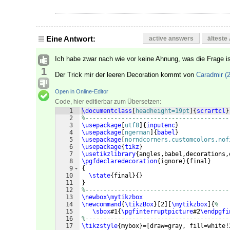
Eine Antwort:
active answers
älteste
Ich habe zwar nach wie vor keine Ahnung, was die Frage ist
1
Der Trick mir der leeren Decoration kommt von
Caradmir (
Open in Online-Editor
Code, hier editierbar zum Übersetzen:
1
\documentclass
[
headheight=19pt
]
{
scrartcl
}
2
%----------------------------------------
3
\usepackage
[
utf8
]
{
inputenc
}
4
\usepackage
[
ngerman
]
{
babel
}
5
\usepackage
[
norndcorners,customcolors,nof
6
\usepackage
{
tikz
}
7
\usetikzlibrary
{
angles,babel,decorations,
8
\pgfdeclaredecoration
{
ignore
}
{
final
}
9
{
10
\state
{
final
}
{
}
11
}
12
%----------------------------------------
13
\newbox\mytikzbox
14
\newcommand
{
\tikzBox
}
[
2
]
[
\mytikzbox
]
{
% 
15
\sbox
#1
{
\pgfinterruptpicture
#2
\endpgfi
16
%----------------------------------------
17
\tikzstyle
{
mybox
}
=
[
draw=gray, fill=white!