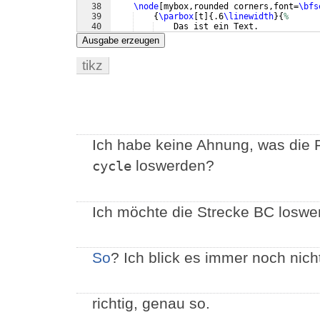
38
\node
[
mybox,rounded corners,font=
\bfs
39
{
\parbox
[
t
]
{
.6
\linewidth
}
{
%
40
    Das ist ein Text.
41
}
%
Ausgabe erzeugen
tikz
Ich habe keine Ahnung, was die F
loswerden?
cycle
Ich möchte die Strecke BC loswe
So
? Ich blick es immer noch nich
richtig, genau so.