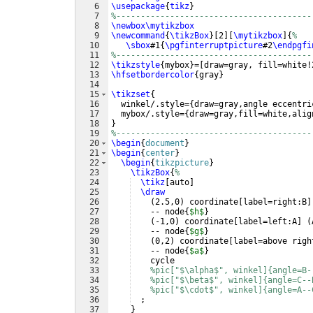
6
\usepackage
{
tikz
}
7
%----------------------------------------
8
\newbox\mytikzbox
9
\newcommand
{
\tikzBox
}
[
2
]
[
\mytikzbox
]
{
% 
10
\sbox
#1
{
\pgfinterruptpicture
#2
\endpgfi
11
%----------------------------------------
12
\tikzstyle
{
mybox
}
=
[
draw=gray, fill=white!
13
\hfsetbordercolor
{
gray
}
14
15
\tikzset
{
16
  winkel/.style=
{
draw=gray,angle eccentri
17
  mybox/.style=
{
draw=gray,fill=white,alig
18
}
19
%----------------------------------------
20
\begin
{
document
}
21
\begin
{
center
}
22
\begin
{
tikzpicture
}
23
\tikzBox
{
%
24
\tikz
[
auto
]
25
\draw
26
(
2.5,0
)
 coordinate
[
label=right:B
]
27
    -- node
{
$h$
}
28
(
-1,0
)
 coordinate
[
label=left:A
]
(
29
    -- node
{
$g$
}
30
(
0,2
)
 coordinate
[
label=above righ
31
    -- node
{
$a$
}
32
    cycle
33
%pic["$\alpha$", winkel]{angle=B-
34
%pic["$\beta$", winkel]{angle=C--
35
%pic["$\cdot$", winkel]{angle=A--
36
  ;
37
}