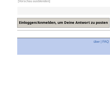
[Vorschau ausblenden]
über
|
FAQ