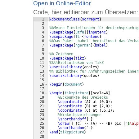
Open in Online-Editor
Code, hier editierbar zum Übersetzen:
1
\documentclass
{
scrreprt
}
2
3
%%Meine Einstellungen für deutschsprachig
4
\usepackage
[
utf8
]
{
inputenc
}
5
\usepackage
[
T1
]
{
fontenc
}
6
%%Das Paket "babel" beeinflusst das Verha
7
\usepackage
[
ngerman
]
{
babel
}
8
9
%% Zeichnen
10
\usepackage
{
tikz
}
11
%%%%Bibliotheken von TikZ
12
\usetikzlibrary
{
angles
}
13
%% Bibliothek für Anführungszeichen inner
14
\usetikzlibrary
{
quotes
}
15
16
\begin
{
document
}
17
18
\begin
{
tikzpicture
}
[
scale=6
]
19
%Eckpunkte des Dreiecks
20
\coordinate
(
A
)
 at 
(
0,0
)
;
21
\coordinate
(
B
)
 at 
(
2,0
)
;
22
\coordinate
(
C
)
 at 
(
.5,1
)
;
23
%Winkelbezeichnungen
24
\shorthandoff
{
"
}
25
\draw
[
]
(
C
)
 -- 
(
A
)
 -- 
(
B
)
 pic 
[
"
$
\alp
26
\shorthandon
{
" 
}
27
\end
{
tikzpicture
}
28