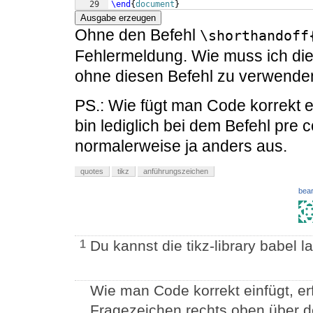
29
\end
{
document
}
Ausgabe erzeugen
Ohne den Befehl
\shorthandoff
Fehlermeldung. Wie muss ich di
ohne diesen Befehl zu verwende
PS.: Wie fügt man Code korrekt 
bin lediglich bei dem Befehl pre 
normalerweise ja anders aus.
quotes
tikz
anführungszeichen
bear
Du kannst die tikz-library babel l
1
Wie man Code korrekt einfügt, er
Fragezeichen rechts oben über d