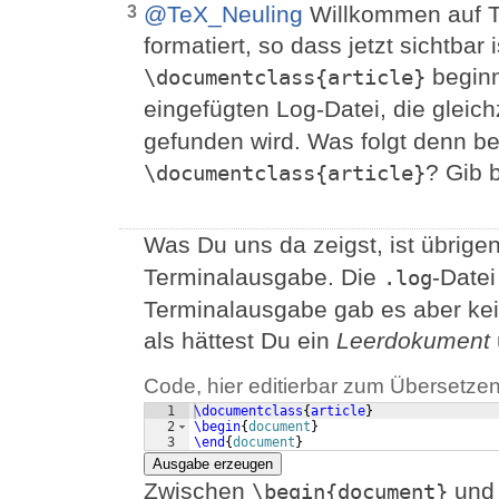
@TeX_Neuling
Willkommen auf Te
3
formatiert, so dass jetzt sichtbar 
beginn
\documentclass{article}
eingefügten Log-Datei, die gleich
gefunden wird. Was folgt denn be
? Gib b
\documentclass{article}
Was Du uns da zeigst, ist übrigen
Terminalausgabe. Die
-Datei
.log
Terminalausgabe gab es aber kei
als hättest Du ein
Leerdokument
Code, hier editierbar zum Übersetzen
1
\documentclass
{
article
}
2
\begin
{
document
}
3
\end
{
document
}
Ausgabe erzeugen
Zwischen
un
\begin{document}