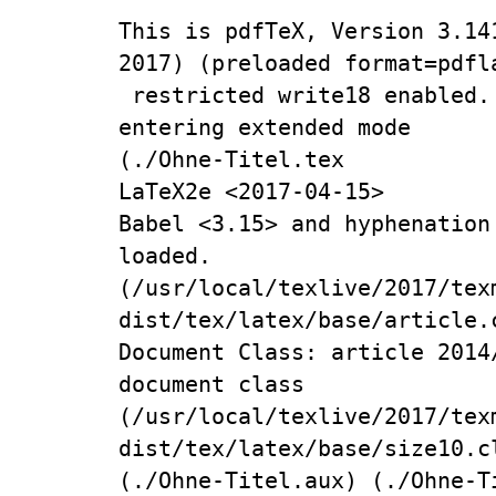
This is pdfTeX, Version 3.14
2017) (preloaded format=pdfla
 restricted write18 enabled.

entering extended mode

(./Ohne-Titel.tex

LaTeX2e <2017-04-15>

Babel <3.15> and hyphenation
loaded.

(/usr/local/texlive/2017/tex
dist/tex/latex/base/article.c
Document Class: article 2014
document class

(/usr/local/texlive/2017/tex
dist/tex/latex/base/size10.cl
(./Ohne-Titel.aux) (./Ohne-Ti