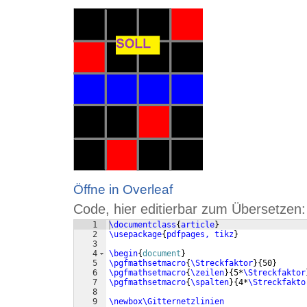
Öffne in Overleaf
Code, hier editierbar zum Übersetzen:
1
\documentclass
{
article
}
2
\usepackage
{
pdfpages, tikz
}
3
4
\begin
{
document
}
5
\pgfmathsetmacro
{
\Streckfaktor
}
{
50
}
6
\pgfmathsetmacro
{
\zeilen
}
{
5*
\Streckfaktor
7
\pgfmathsetmacro
{
\spalten
}
{
4*
\Streckfakto
8
9
\newbox\Gitternetzlinien