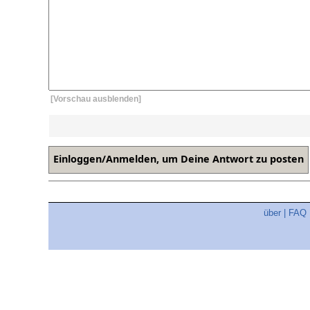
[Vorschau ausblenden]
über
|
FAQ