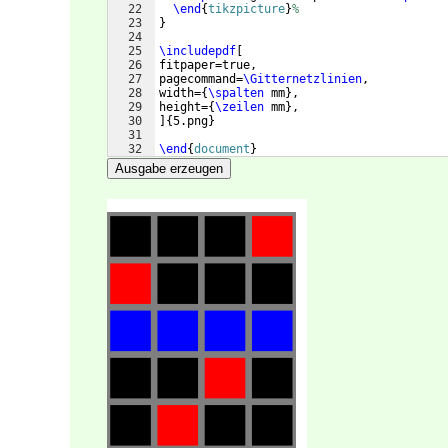
22
\end
{
tikzpicture
}
%
23
}
24
25
\includepdf
[
26
fitpaper=true,
27
pagecommand=
\Gitternetzlinien
,
28
width=
{
\spalten
 mm
}
,
29
height=
{
\zeilen
 mm
}
,
30
]
{
5.png
}
31
32
\end
{
document
}
Ausgabe erzeugen