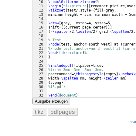
10
\sbox\Gitternetzlinien
{
%
11
\begin
{
tikzpicture
}
[
remember picture,over
12
\tikzset
{
test/.style=
{
fill=gray,      
13
minimum height = 5cm, minimum width = 5cm
14
15
\draw
[
gray,  xstep=4, ystep=5,
16
shift=
{(
current page.center
)}]
17
(
-
\spalten
/2,
\zeilen
/2
)
 grid 
(
\spalten
/2,
18
19
% Test
20
\node
[
test, anchor=south west
]
 at 
(
curren
21
%\node[test, anchor=north east] at (curre
22
\end
{
tikzpicture
}
%
23
}
24
25
\includepdf
[
fitpaper=true,
26
%trim=-3mm -3mm -3mm -3mm, 
27
pagecommand=
\thispagestyle
{
empty
}
\usebox\
28
width=
\spalten
 mm, height=
\zeilen
 mm
]
29
{
5.png
}
30
%{5.pdf}
31
32
\end
{
document
}
Ausgabe erzeugen
tikz
pdfpages
bear