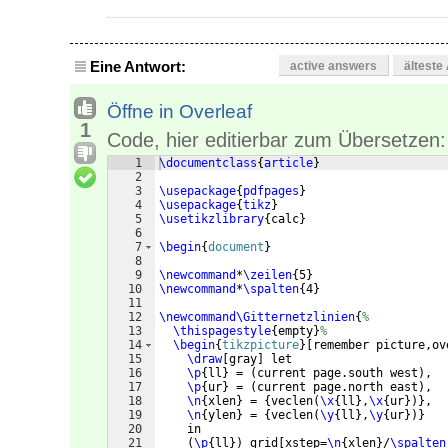
Eine Antwort:
active answers
älteste
Öffne in Overleaf
1
Code, hier editierbar zum Übersetzen:
1
\documentclass
{
article
}
2
3
\usepackage
{
pdfpages
}
4
\usepackage
{
tikz
}
5
\usetikzlibrary
{
calc
}
6
7
\begin
{
document
}
8
9
\newcommand
*
\zeilen
{
5
}
10
\newcommand
*
\spalten
{
4
}
11
12
\newcommand\Gitternetzlinien
{
%
13
\thispagestyle
{
empty
}
%
14
\begin
{
tikzpicture
}
[
remember picture,ov
15
\draw
[
gray
]
 let
16
\p
{
ll
}
 = 
(
current page.south west
)
,
17
\p
{
ur
}
 = 
(
current page.north east
)
,
18
\n
{
xlen
}
 = 
{
veclen
(
\x
{
ll
}
,
\x
{
ur
})}
,
19
\n
{
ylen
}
 = 
{
veclen
(
\y
{
ll
}
,
\y
{
ur
})}
20
    in
21
(
\p
{
ll
})
 grid
[
xstep=
\n
{
xlen
}
/
\spalten