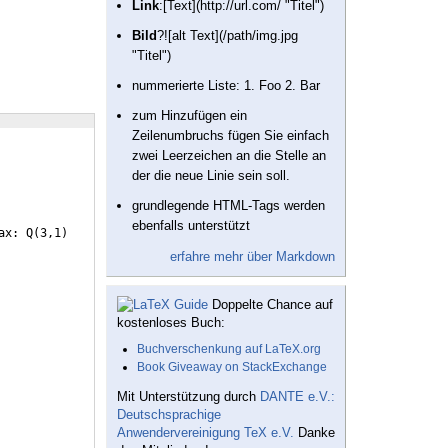
Link
:[Text](http://url.com/ "Titel")
Bild
?![alt Text](/path/img.jpg
"Titel")
nummerierte Liste: 1. Foo 2. Bar
zum Hinzufügen ein
Zeilenumbruchs fügen Sie einfach
zwei Leerzeichen an die Stelle an
der die neue Linie sein soll.
grundlegende HTML-Tags werden
ebenfalls unterstützt
ax: Q
(
3,1
)
erfahre mehr über Markdown
Doppelte Chance auf
kostenloses Buch:
Buchverschenkung auf LaTeX.org
Book Giveaway on StackExchange
Mit Unterstützung durch
DANTE e.V.:
Deutschsprachige
Anwendervereinigung TeX e.V.
Danke