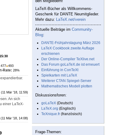
den Mitgliedern!
LaTeX-Bücher als Willkommens-
Geschenk für DANTE Neumitglieder.
Mehr dazu:
LaTeX.net/verein
Aktuelle Beiträge im
Community-
Blog
:
DANTE-Frühjahrstagung März 2026
LaTeX Cookbook zweite Auflage
erschienen
 15:30
Der Online-Compiler TeXlive.net
Das Forum goLaTeX.de ist erneuert
●
477
●
493
Einführung in ConTeXt
t-Rate:
28%
Spielkarten mit LaTeX
l expandierbar.
Weiterer CTAN Spiegel-Server
Mathematisches Modell plotten
(11 Mär '18, 11:59)
Diskussionsforen:
esen. An sich
goLaTeX
(Deutsch)
zu einer LaTeX-
LaTeX.org
(Englisch)
TeXnique.fr
(französisch)
(11 Mär '18, 14:08)
Frage-Themen:
9