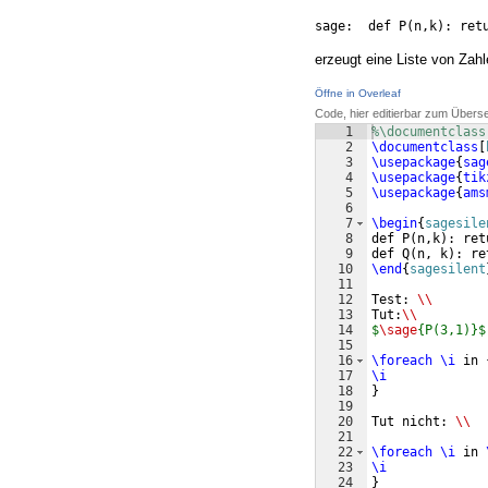
sage:  def P(n,k): ret
erzeugt eine Liste von Zahl
Öffne in Overleaf
Code, hier editierbar zum Übers
1
%\documentclass
2
\documentclass
[
3
\usepackage
{
sag
4
\usepackage
{
tik
5
\usepackage
{
ams
6
7
\begin
{
sagesile
8
def P
(
n,k
)
: ret
9
def Q
(
n, k
)
: re
10
\end
{
sagesilent
11
12
Test: 
\\
13
Tut:
\\
14
$
\sage
{P(3,1)}$
15
16
\foreach
\i
 in 
17
\i
18
}
19
20
Tut nicht: 
\\
21
22
\foreach
\i
 in 
23
\i
24
}