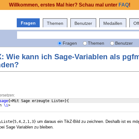
Willkommen, erstes Mal hier? Schau mal unter
FAQ
!
Fragen
Themen
Benutzer
Medaillen
Of
Fragen
Themen
Benutzer
: Wie kann ich Sage-Variablen als pgf
nden?
ersetzen:
sage
{
<Mit Sage erzeugte Liste>
}
{
n 
\i
>
um daraus ein TikZ-Bild zu zeichnen. Deshalb ist es mö
\Liste{5,4,2,1,3}
bei Sage Variablen zu bleiben.