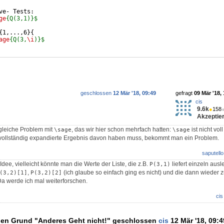
ve- Tests: 
ge
{Q(3,1)}$
{
1,...,6
}
{
age
{Q(3,
\i
)}$
geschlossen
12 Mär '18, 09:49
gefragt
09 Mär '18,
cis
9.6k
●
158
Akzeptier
gleiche Problem mit
, das wir hier schon mehrfach hatten:
ist nicht vol
\sage
\sage
ollständig expandierte Ergebnis davon haben muss, bekommt man ein Problem.
saputello
Idee, vielleicht könnte man die Werte der Liste, die z.B.
liefert einzeln ausl
P(3,1)
,
(ich glaube so einfach ging es nicht) und die dann wieder 
(3,2)[1]
P(3,2)[2]
a werde ich mal weiterforschen.
cis
den Grund "Anderes Geht nicht!" geschlossen
cis
12 Mär '18, 09:4