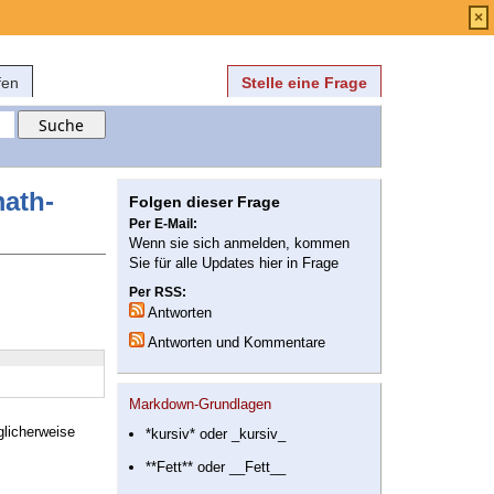
Anmelden
über
FAQ
×
fen
Stelle eine Frage
math-
Folgen dieser Frage
Per E-Mail:
Wenn sie sich anmelden, kommen
Sie für alle Updates hier in Frage
Per RSS:
Antworten
Antworten und Kommentare
Markdown-Grundlagen
glicherweise
*kursiv* oder _kursiv_
**Fett** oder __Fett__