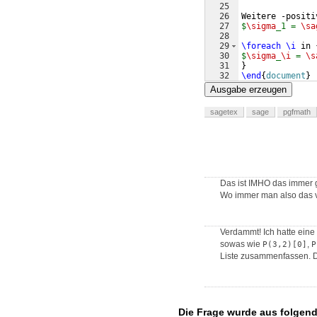
25
26
Weitere -positi
27
$
\sigma
_1 = 
\sa
28
29
\foreach
\i
 in 
30
$
\sigma
_
\i
 = 
\s
31
}
32
\end
{
document
}
Ausgabe erzeugen
sagetex
sage
pgfmath
Das ist IMHO das immer 
Wo immer man also das v
Verdammt! Ich hatte eine 
sowas wie
,
P(3,2)[0]
P
Liste zusammenfassen. D
Die Frage wurde aus folgen