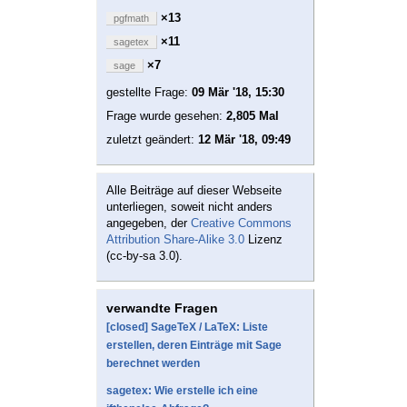
×13
pgfmath
×11
sagetex
×7
sage
gestellte Frage:
09 Mär '18, 15:30
Frage wurde gesehen:
2,805 Mal
zuletzt geändert:
12 Mär '18, 09:49
Alle Beiträge auf dieser Webseite
unterliegen, soweit nicht anders
angegeben, der
Creative Commons
Attribution Share-Alike 3.0
Lizenz
(cc-by-sa 3.0).
verwandte Fragen
[closed] SageTeX / LaTeX: Liste
erstellen, deren Einträge mit Sage
berechnet werden
sagetex: Wie erstelle ich eine