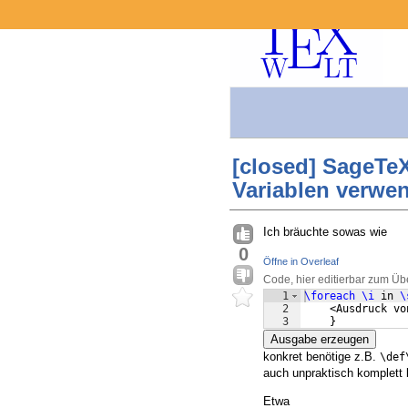
[closed] SageTeX
Variablen verwe
Ich bräuchte sowas wie
0
Öffne in Overleaf
Code, hier editierbar zum Üb
1
\foreach
\i
 in 
\
2
    <Ausdruck vo
3
}
Ausgabe erzeugen
konkret benötige z.B.
\def
auch unpraktisch komplett 
Etwa