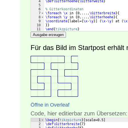
4
\def\Gitterhoehe
{
\Gitterweite
}
5
6
% Gitterkoordinaten
7
\foreach
\x
 in 
{
0,...,
\Gitterbreite
}
{
8
\foreach
\y
 in 
{
0,...,
\Gitterhoehe
}
{
9
\coordinate
[
label=
{
\x
-
\y
}]
(
\x
-
\y
)
 at 
(
\x
10
}}
11
\end
{
tikzpicture
}
Ausgabe erzeugen
Für das Bild im Startpost erhält
Öffne in Overleaf
Code, hier editierbar zum Übersetzen:
1
\begin
{
tikzpicture
}
[
scale=0.5
]
2
\def\Gitterbreite
{
7
}