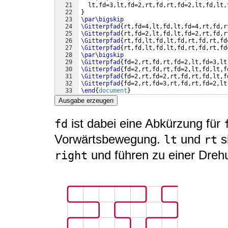
21
  lt,fd=3,lt,fd=2,rt,fd,rt,fd=2,lt,fd,lt,
22
}
23
\par\bigskip
24
\Gitterpfad
{
rt,fd=4,lt,fd,lt,fd=4,rt,fd,r
25
\Gitterpfad
{
rt,fd=2,lt,fd,lt,fd=2,rt,fd,r
26
\Gitterpfad
{
rt,fd,lt,fd,lt,fd,rt,fd,rt,fd
27
\Gitterpfad
{
rt,fd,lt,fd,lt,fd,rt,fd,rt,fd
28
\par\bigskip
29
\Gitterpfad
{
fd=2,rt,fd,rt,fd=2,lt,fd=3,lt
30
\Gitterpfad
{
fd=2,rt,fd,rt,fd=2,lt,fd,lt,f
31
\Gitterpfad
{
fd=2,rt,fd=2,rt,fd,rt,fd,lt,f
32
\Gitterpfad
{
fd=2,rt,fd=3,rt,fd,rt,fd=2,lt
33
\end
{
document
}
Ausgabe erzeugen
ist dabei eine Abkürzung für
fd
Vorwärtsbewegung.
und
s
lt
rt
und führen zu einer Drehu
right