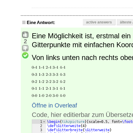
Eine Antwort:
active answers
älteste
Eine Möglichkeit ist, erstmal ein
2
Gitterpunkte mit einfachen Koo
Von links unten nach rechts obe
Öffne in Overleaf
Code, hier editierbar zum Übersetz
1
\begin
{
tikzpicture
}
[
scale=0.5, font=
\foot
2
\def\Gitterweite
{
4
}
3
\def\Gitterbreite
{
\Gitterweite
}