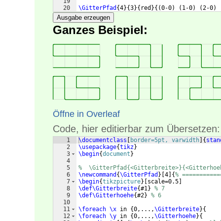
19
20
\GitterPfad
{
4
}
{
3
}
{
red
}
{(
0-0
)
(
1-0
)
(
2-0
)
Ausgabe erzeugen
Ganzes Beispiel:
Öffne in Overleaf
Code, hier editierbar zum Übersetzen:
1
\documentclass
[
border=5pt, varwidth
]
{
stan
2
\usepackage
{
tikz
}
3
\begin
{
document
}
4
5
%  \GitterPfad{<Gitterbreite>}{<Gitterhoe
6
\newcommand
{
\GitterPfad
}
[
4
]
{
% ===========
7
\begin
{
tikzpicture
}
[
scale=0.5
]
8
\def\Gitterbreite
{
#1
}
% 7
9
\def\Gitterhoehe
{
#2
}
% 6
10
11
\foreach
\x
 in 
{
0,...,
\Gitterbreite
}
{
12
\foreach
\y
 in 
{
0,...,
\Gitterhoehe
}
{