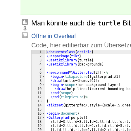
Man könnte auch die
Bib
turtle
3
Öffne in Overleaf
Code, hier editierbar zum Übersetz
1
\documentclass
{
article
}
2
\usepackage
{
tikz
}
3
\usetikzlibrary
{
turtle
}
4
\usetikzlibrary
{
backgrounds
}
5
6
\newcommand
*
\Gitterpfad
[
2
]
[
]
{
%
7
\begin
{
tikzpicture
}
[
gitterpfad,#1
]
8
\draw
[
turtle=
{
home,#2
}]
;
9
\begin
{
scope
}
[
on background layer
]
10
\draw
[
help lines
]
(
current bounding bo
11
\end
{
scope
}
12
\end
{
tikzpicture
}
%
13
}
14
\tikzset
{
gitterpfad/.style=
{
scale=.5,gree
15
16
\begin
{
document
}
17
\Gitterpfad
[
purple
]
{
18
  rt,fd=3,lt,fd=3,lt,fd=2,lt,fd,lt,fd,rt,
19
  rt,fd=2,lt,fd,lt,fd=2,rt,fd,rt,fd=5,rt,
20
  lt,fd,lt,fd,rt,fd=2,lt,fd=2,rt,fd,rt,fd