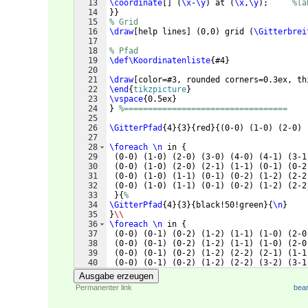
13
\coordinate
[
]
(
\x
-
\y
)
 at 
(
\x
,
\y
)
;     
%la
14
}}
15
% Grid
16
\draw
[
help lines
]
(
0,0
)
 grid 
(
\Gitterbrei
17
18
% Pfad
19
\def\Koordinatenliste
{
#4
}
20
21
\draw
[
color=#3, rounded corners=0.3ex, th
22
\end
{
tikzpicture
}
23
\vspace
{
0.5ex
}
24
}
%==================================
25
26
\GitterPfad
{
4
}
{
3
}
{
red
}
{(
0-0
)
(
1-0
)
(
2-0
)
27
28
\foreach
\n
 in 
{
29
(
0-0
)
(
1-0
)
(
2-0
)
(
3-0
)
(
4-0
)
(
4-1
)
(
3-1
30
(
0-0
)
(
1-0
)
(
2-0
)
(
2-1
)
(
1-1
)
(
0-1
)
(
0-2
31
(
0-0
)
(
1-0
)
(
1-1
)
(
0-1
)
(
0-2
)
(
1-2
)
(
2-2
32
(
0-0
)
(
1-0
)
(
1-1
)
(
0-1
)
(
0-2
)
(
1-2
)
(
2-2
33
}
{
%
34
\GitterPfad
{
4
}
{
3
}
{
black!50!green
}
{
\n
}
35
}
\\
36
\foreach
\n
 in 
{
37
(
0-0
)
(
0-1
)
(
0-2
)
(
1-2
)
(
1-1
)
(
1-0
)
(
2-0
38
(
0-0
)
(
0-1
)
(
0-2
)
(
1-2
)
(
1-1
)
(
1-0
)
(
2-0
39
(
0-0
)
(
0-1
)
(
0-2
)
(
1-2
)
(
2-2
)
(
2-1
)
(
1-1
40
(
0-0
)
(
0-1
)
(
0-2
)
(
1-2
)
(
2-2
)
(
3-2
)
(
3-1
41
}
{
%
Ausgabe erzeugen
Permanenter link
bear