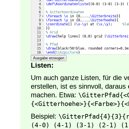
3
\def\Gitterhoehe
{
6
}
4
\def\Koordinatenliste
{(
0-0
)
(
3-0
)
(
3-3
)
(
5
6
% Gitterkoordinaten
7
\foreach
\x
 in 
{
0,...,
\Gitterbreite
}
{
8
\foreach
\y
 in 
{
0,...,
\Gitterhoehe
}
{
9
\coordinate
[
]
(
\x
-
\y
)
 at 
(
\x
,
\y
)
;     
%la
10
}}
11
% Grid
12
\draw
[
help lines
]
(
0,0
)
 grid 
(
\Gitterbrei
13
14
% Pfad
15
\draw
[
black!50!blue, rounded corners=0.3e
16
\end
{
tikzpicture
}
Ausgabe erzeugen
Listen:
Um auch ganze Listen, für die v
erstellen, ist es sinnvoll, daraus
machen. Etwa:
\GitterPfad{<
{<Gitterhoehe>}{<Farbe>}{<
Beispiel:
\GitterPfad{4}{3}{r
(4-0) (4-1) (3-1) (2-1) (1