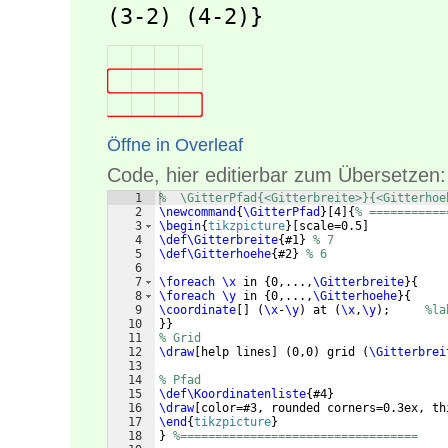
(3-2) (4-2)}
Öffne in Overleaf
Code, hier editierbar zum Übersetzen:
1
%  \GitterPfad{<Gitterbreite>}{<Gitterhoe
2
\newcommand
{
\GitterPfad
}
[
4
]
{
% ===========
3
\begin
{
tikzpicture
}
[
scale=0.5
]
4
\def\Gitterbreite
{
#1
}
% 7
5
\def\Gitterhoehe
{
#2
}
% 6
6
7
\foreach
\x
 in 
{
0,...,
\Gitterbreite
}
{
8
\foreach
\y
 in 
{
0,...,
\Gitterhoehe
}
{
9
\coordinate
[
]
(
\x
-
\y
)
 at 
(
\x
,
\y
)
;     
%la
10
}}
11
% Grid
12
\draw
[
help lines
]
(
0,0
)
 grid 
(
\Gitterbrei
13
14
% Pfad
15
\def\Koordinatenliste
{
#4
}
16
\draw
[
color=#3, rounded corners=0.3ex, th
17
\end
{
tikzpicture
}
18
}
%==================================