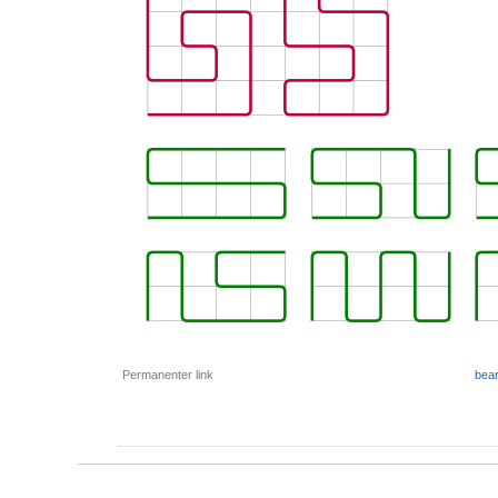
Permanenter link
bear