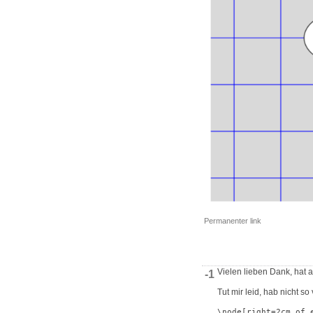
Permanenter link
Vielen lieben Dank, hat a
-1
Tut mir leid, hab nicht s
\node[right=2cm of 