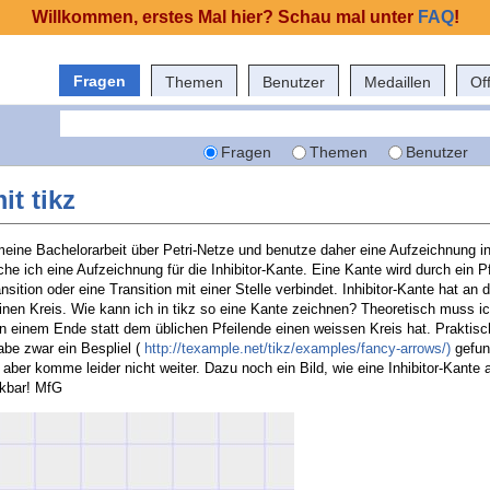
Willkommen, erstes Mal hier? Schau mal unter
FAQ
!
Fragen
Themen
Benutzer
Medaillen
Of
Fragen
Themen
Benutzer
it tikz
eine Bachelorarbeit über Petri-Netze und benutze daher eine Aufzeichnung in 
e ich eine Aufzeichnung für die Inhibitor-Kante. Eine Kante wird durch ein Pfe
ansition oder eine Transition mit einer Stelle verbindet. Inhibitor-Kante hat a
einen Kreis. Wie kann ich in tikz so eine Kante zeichnen? Theoretisch muss ic
r an einem Ende statt dem üblichen Pfeilende einen weissen Kreis hat. Prakti
abe zwar ein Bespliel (
http://texample.net/tikz/examples/fancy-arrows/)
gefun
aber komme leider nicht weiter. Dazu noch ein Bild, wie eine Inhibitor-Kante 
nkbar! MfG