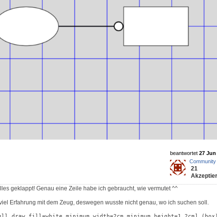
beantwortet
27 Jun 
Community
21
Akzeptier
lles geklappt! Genau eine Zeile habe ich gebraucht, wie vermutet ^^
o viel Erfahrung mit dem Zeug, deswegen wusste nicht genau, wo ich suchen soll.
ell,draw,fill=white,minimum width=2cm,minimum height=1.2cm] (box