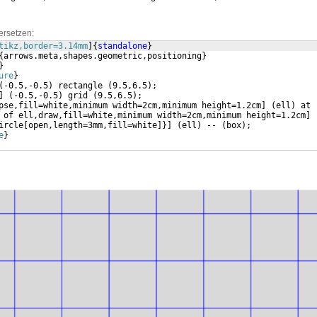
ersetzen:
tikz,border=3.14mm
]
{
standalone
}
{
arrows.meta,shapes.geometric,positioning
}
}
ure
}
(
-0.5,-0.5
)
 rectangle 
(
9.5,6.5
)
;
]
(
-0.5,-0.5
)
 grid 
(
9.5,6.5
)
;
pse,fill=white,minimum width=2cm,minimum height=1.2cm
]
(
ell
)
 at 
 of ell,draw,fill=white,minimum width=2cm,minimum height=1.2cm
]
ircle
[
open,length=3mm,fill=white
]}]
(
ell
)
 -- 
(
box
)
;
e
}