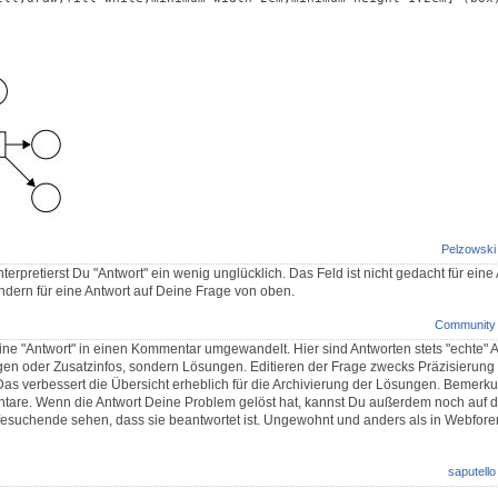
Pelzowski
rpretierst Du "Antwort" ein wenig unglücklich. Das Feld ist nicht gedacht für eine
dern für eine Antwort auf Deine Frage von oben.
Community
ne "Antwort" in einen Kommentar umgewandelt. Hier sind Antworten stets "echte" A
n oder Zusatzinfos, sondern Lösungen. Editieren der Frage zwecks Präzisierung i
Das verbessert die Übersicht erheblich für die Archivierung der Lösungen. Bemer
ntare. Wenn die Antwort Deine Problem gelöst hat, kannst Du außerdem noch auf
lfesuchende sehen, dass sie beantwortet ist. Ungewohnt und anders als in Webfore
saputello