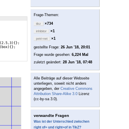
Frage-Themen:
×734
tikz
×1
inhibitor
×1
petri-net
(
2.5,3
)
{
}
;
(
box
)
{
}
;
gestellte Frage:
26 Jun '18, 20:01
Frage wurde gesehen:
6,224 Mal
zuletzt geändert:
28 Jun '18, 07:48
Alle Beiträge auf dieser Webseite
unterliegen, soweit nicht anders
angegeben, der
Creative Commons
Attribution Share-Alike 3.0
Lizenz
(cc-by-sa 3.0).
verwandte Fragen
Was ist der Unterschied zwischen
right of= und right=of in TikZ?