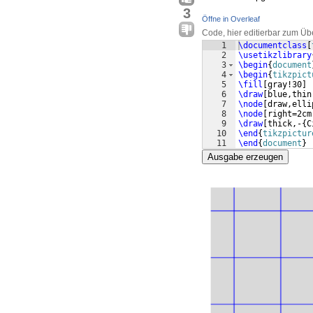
3
Öffne in Overleaf
Code, hier editierbar zum Üb
1
\documentclass
[
2
\usetikzlibrary
3
\begin
{
document
4
\begin
{
tikzpict
5
\fill
[
gray!30
]
6
\draw
[
blue,thin
7
\node
[
draw,elli
8
\node
[
right=2cm
9
\draw
[
thick,-
{
C
10
\end
{
tikzpictur
11
\end
{
document
}
Ausgabe erzeugen