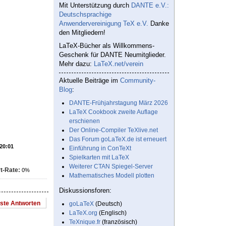
Mit Unterstützung durch
DANTE e.V.:
Deutschsprachige
Anwendervereinigung TeX e.V.
Danke
den Mitgliedern!
LaTeX-Bücher als Willkommens-
Geschenk für DANTE Neumitglieder.
Mehr dazu:
LaTeX.net/verein
Aktuelle Beiträge im
Community-
Blog
:
DANTE-Frühjahrstagung März 2026
LaTeX Cookbook zweite Auflage
erschienen
Der Online-Compiler TeXlive.net
Das Forum goLaTeX.de ist erneuert
 20:01
Einführung in ConTeXt
Spielkarten mit LaTeX
Weiterer CTAN Spiegel-Server
t-Rate:
0%
Mathematisches Modell plotten
Diskussionsforen:
este Antworten
goLaTeX
(Deutsch)
LaTeX.org
(Englisch)
TeXnique.fr
(französisch)