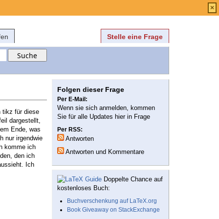
Anmelden
über
FAQ
×
fen
Stelle eine Frage
Folgen dieser Frage
Per E-Mail:
Wenn sie sich anmelden, kommen
tikz für diese
Sie für alle Updates hier in Frage
il dargestellt,
n dem Ende, was
Per RSS:
h nur irgendwie
Antworten
sch komme ich
Antworten und Kommentare
den, den ich
aussieht. Ich
Doppelte Chance auf
kostenloses Buch:
Buchverschenkung auf LaTeX.org
Book Giveaway on StackExchange