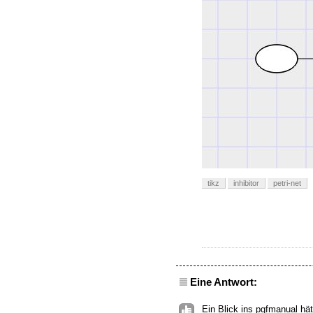
tikz
inhibitor
petri-net
Eine Antwort:
Ein Blick ins pgfmanual hät