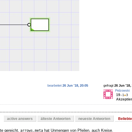
bearbeitet
26 Jun '18, 20:05
gefragt
26 Jun '18,
Pelzowski
19
●
1
●
3
Akzeptier
active answers
älteste Antworten
neueste Antworten
Beliebt
te gereicht,
hat Unmengen von Pfeilen, auch Kreise.
arrows.meta