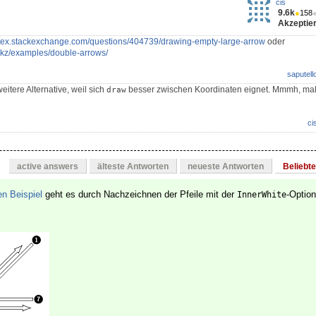
cis
9.6k
●
158
Akzeptier
//tex.stackexchange.com/questions/404739/drawing-empty-large-arrow
oder
tikz/examples/double-arrows/
saputell
eitere Alternative, weil sich
besser zwischen Koordinaten eignet. Mmmh, mal
draw
ci
active answers
älteste Antworten
neueste Antworten
Beliebt
en Beispiel
geht es durch Nachzeichnen der Pfeile mit der
-Option
InnerWhite