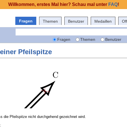
Willkommen, erstes Mal hier? Schau mal unter
FAQ
!
Fragen
Themen
Benutzer
Medaillen
Of
Fragen
Themen
Benutzer
 einer Pfeilspitze
s die Pfeilspitze nicht durchgehend gezeichnet wird.
: