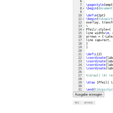
6
7
\pagestyle
{
empt
8
\begin
{
document
9
10
\def\m
{
2pt
}
11
\begin
{
tikzpict
12
overlay, transf
13
%
14
Pfeil/.style=
{
15
line width=
\m
, 
16
arrows = 
{
-Late
17
line cap=rect,
18
}
19
]
20
21
\def\L
{
2
}
22
\coordinate
[
lab
23
\coordinate
[
lab
24
\coordinate
[
lab
25
\coordinate
[
lab
26
27
%\draw[] (A) re
28
29
\draw
[
Pfeil
]
(
30
31
\end
{
tikzpictur
Ausgabe erzeugen
tikz
arrows