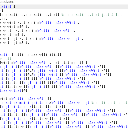
ersetzen:
article
}
z
}
{
decorations,decorations.text
}
%  decorations.text just 4 fun
.cd,
row width/.store in=
\OutlinedArrowWidth
,
row width=10pt,
row step/.store in=
\OutlinedArrowStep
,
row step=1pt,
row length/.store in=
\OutlinedArrowLength
,
row length=5pt,
ration
{
outlined arrow
}
{
initial
}
w butt
[
width=
\OutlinedArrowStep
,next state=cont
]
{
\pgfpoint
{
\OutlinedArrowStep
}
{
\OutlinedArrowWidth
/2
}}
eto
{
\pgfpoint
{
0.3
\pgflinewidth
}
{
\OutlinedArrowWidth
/2
}}
eto
{
\pgfpoint
{
0.3
\pgflinewidth
}
{
-
\OutlinedArrowWidth
/2
}}
eto
{
\pgfpoint
{
1pt
}
{
-
\OutlinedArrowWidth
/2
}}
ate
{
lastup
}
{
\pgfpoint
{
1pt
}
{
\OutlinedArrowWidth
/2
}}
ate
{
lastdown
}
{
\pgfpoint
{
1pt
}
{
-
\OutlinedArrowWidth
/2
}}
tarrowstart
{
0
}
width=
\OutlinedArrowStep
]
{
ecoratedremainingdistance
>
\OutlinedArrowLength
% continue the out
{
\pgfpointanchor
{
lastup
}
{
center
}}
neto
{
\pgfpoint
{
\OutlinedArrowStep
}
{
\OutlinedArrowWidth
/2
}}
nate
{
lastup
}
{
\pgfpoint
{
\OutlinedArrowStep
}
{
\OutlinedArrowWidth
/2
{
\pgfpointanchor
{
lastdown
}
{
center
}}
neto
{
\pgfpoint
{
\OutlinedArrowStep
}
{
-
\OutlinedArrowWidth
/2
}}
nate
{
lastdown
}
{
\pgfpoint
{
\OutlinedArrowStep
}
{
-
\OutlinedArrowWidt