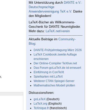
Mit Unterstützung durch
DANTE e.V.:
Deutschsprachige
Anwendervereinigung TeX e.V.
Danke
den Mitgliedern!
LaTeX-Bücher als Willkommens-
Geschenk für DANTE Neumitglieder.
Mehr dazu:
LaTeX.net/verein
Aktuelle Beiträge im
Community-
Blog
:
DANTE-Frühjahrstagung März 2026
LaTeX Cookbook zweite Auflage
erschienen
Der Online-Compiler TeXlive.net
Das Forum goLaTeX.de ist erneuert
Einführung in ConTeXt
n.
Spielkarten mit LaTeX
Weiterer CTAN Spiegel-Server
Mathematisches Modell plotten
Diskussionsforen:
goLaTeX
(Deutsch)
LaTeX.org
(Englisch)
TeXnique.fr
(französisch)