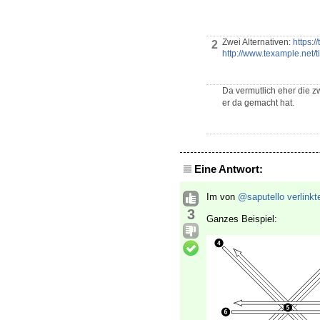
Zwei Alternativen:
https:
2
http://www.texample.net/
Da vermutlich eher die zw
er da gemacht hat.
Eine Antwort:
Im von
@saputello
verlinkt
3
Ganzes Beispiel: