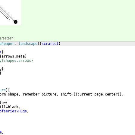
ersetzen:
a4paper, landscape
]
{
scrartcl
}
z
}
{
arrows.meta
}
y{shapes.arrows}
y
}
}
ure
}
[
orm shape, remember picture, shift=
{(
current page.center
)}
,
le=
{
ill=black,
bfseries\Huge
,
m
, 