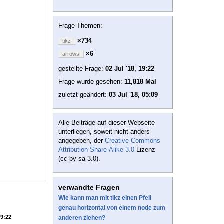
Frage-Themen:
×734
tikz
×6
arrows
gestellte Frage:
02 Jul '18, 19:22
Frage wurde gesehen:
11,818 Mal
zuletzt geändert:
03 Jul '18, 05:09
Alle Beiträge auf dieser Webseite
unterliegen, soweit nicht anders
angegeben, der
Creative Commons
Attribution Share-Alike 3.0
Lizenz
(cc-by-sa 3.0).
verwandte Fragen
Wie kann man mit tikz einen Pfeil
genau horizontal von einem node zum
19:22
anderen ziehen?