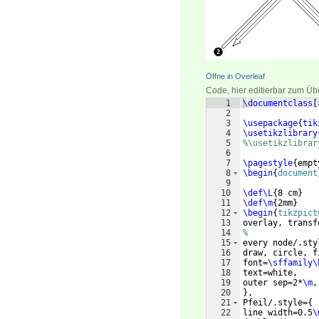
Öffne in Overleaf
Code, hier editierbar zum Üb
1
\documentclass
[
2
3
\usepackage
{
tik
4
\usetikzlibrary
5
%\usetikzlibrar
6
7
\pagestyle
{
empt
8
\begin
{
document
9
10
\def\L
{
8 cm
}
11
\def\m
{
2mm
}
12
\begin
{
tikzpict
13
overlay, transf
14
%
15
every node/.sty
16
draw, circle, f
17
font=
\sffamily\
18
text=white, 
19
outer sep=2*
\m
,
20
}
,
21
Pfeil/.style=
{
22
line width=0.5
\