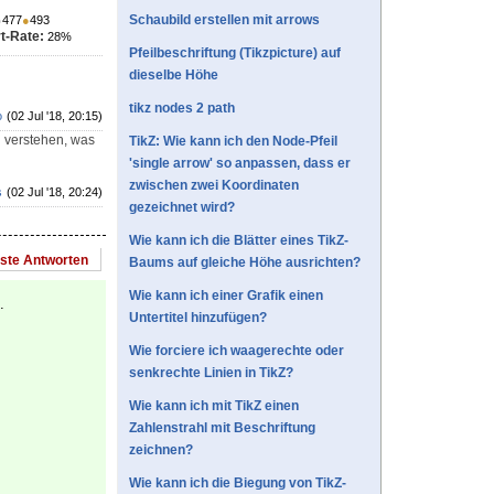
Schaubild erstellen mit arrows
●
477
●
493
t-Rate:
28%
Pfeilbeschriftung (Tikzpicture) auf
dieselbe Höhe
tikz nodes 2 path
o
(02 Jul '18, 20:15)
 verstehen, was
TikZ: Wie kann ich den Node-Pfeil
'single arrow' so anpassen, dass er
zwischen zwei Koordinaten
s
(02 Jul '18, 20:24)
gezeichnet wird?
Wie kann ich die Blätter eines TikZ-
este Antworten
Baums auf gleiche Höhe ausrichten?
Wie kann ich einer Grafik einen
.
Untertitel hinzufügen?
Wie forciere ich waagerechte oder
senkrechte Linien in TikZ?
Wie kann ich mit TikZ einen
Zahlenstrahl mit Beschriftung
zeichnen?
Wie kann ich die Biegung von TikZ-