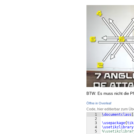
BTW: Es muss nicht die Pf
Öffne in Overleaf
Code, hier editierbar zum Üb
1
\documentclass
[
2
3
\usepackage
{
tik
4
\usetikzlibrary
5
%\usetikzlibrar