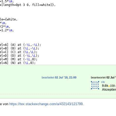
=1.5*
\m
,
x
[
length=0pt 3 0, fill=white
]}
,
le=
{
white,
*
\m
, 
/2*
\m
, 
=1.2*
\m
,
el=A
]
(
A
)
 at 
(
-
\L
,-
\L
)
;
el=B
]
(
B
)
 at 
(
\L
,-
\L
)
;
el=C
]
(
C
)
 at 
(
\L
,
\L
)
;
el=D
]
(
D
)
 at 
(
-
\L
,
\L
)
;
el=M
]
(
M
)
 at 
(
-
\L
,0
)
;
el=N
]
(
N
)
 at 
(
\L
,0
)
;
bearbeitet
02 Jul '18, 21:00
beantwortet
02 Jul 
cis
9.6k
●
158
Akzeptier
ive von
https://tex.stackexchange.com/a/432143/121799
.