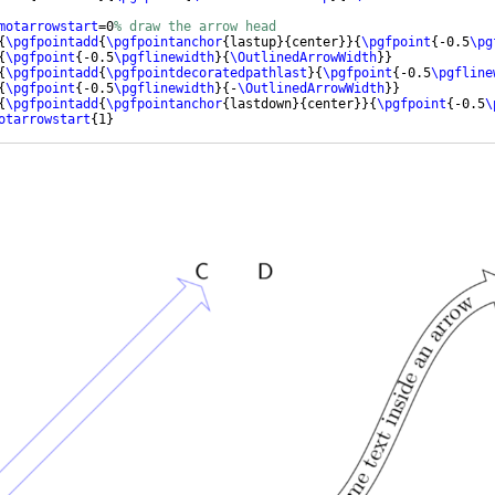
motarrowstart
=0
% draw the arrow head
{
\pgfpointadd
{
\pgfpointanchor
{
lastup
}
{
center
}}
{
\pgfpoint
{
-0.5
\pg
{
\pgfpoint
{
-0.5
\pgflinewidth
}
{
\OutlinedArrowWidth
}}
{
\pgfpointadd
{
\pgfpointdecoratedpathlast
}
{
\pgfpoint
{
-0.5
\pgfline
{
\pgfpoint
{
-0.5
\pgflinewidth
}
{
-
\OutlinedArrowWidth
}}
{
\pgfpointadd
{
\pgfpointanchor
{
lastdown
}
{
center
}}
{
\pgfpoint
{
-0.5
\
otarrowstart
{
1
}