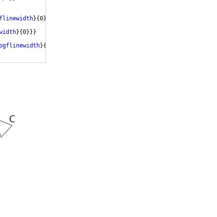
flinewidth
}
{
0
}}}
width
}
{
0
}}}
pgflinewidth
}
{
0
}}}