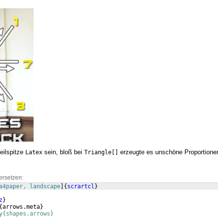
eilspitze
sein, bloß bei
erzeugte es unschöne Proportione
Latex
Triangle[]
ersetzen:
a4paper, landscape
]
{
scrartcl
}
z
}
{
arrows.meta
}
y{shapes.arrows}