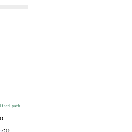
lined path
}}
h
/2
}}