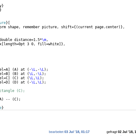
y
}
}
ure
}
[
orm shape, remember picture, shift=
{(
current page.center
)}
,
double distance=1.5*
\m
,
x
[
length=0pt 3 0, fill=white
]}
,
el=A
]
(
A
)
 at 
(
-
\L
,-
\L
)
;
el=B
]
(
B
)
 at 
(
\L
,-
\L
)
;
el=C
]
(
C
)
 at 
(
\L
,
\L
)
;
el=D
]
(
D
)
 at 
(
-
\L
,
\L
)
;
ctangle (C);
A
)
 -- 
(
C
)
;
e
}
bearbeitet
03 Jul '18, 01:17
gefragt
02 Jul '18, 