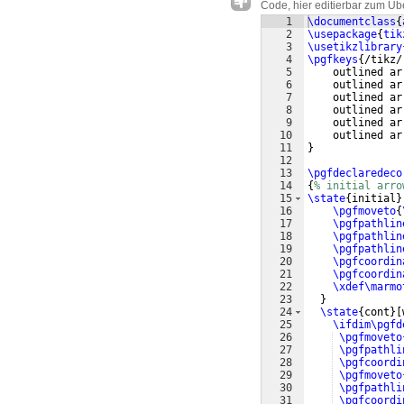
Code, hier editierbar zum Üb
1
\documentclass
{
2
\usepackage
{
tik
3
\usetikzlibrary
4
\pgfkeys
{
/tikz/
5
    outlined ar
6
    outlined ar
7
    outlined ar
8
    outlined ar
9
    outlined ar
10
    outlined ar
11
}
12
13
\pgfdeclaredeco
14
{
% initial arro
15
\state
{
initial
}
16
\pgfmoveto
{
17
\pgfpathlin
18
\pgfpathlin
19
\pgfpathlin
20
\pgfcoordin
21
\pgfcoordin
22
\xdef\marmo
23
}
24
\state
{
cont
}
[
25
\ifdim\pgfd
26
\pgfmoveto
27
\pgfpathli
28
\pgfcoordi
29
\pgfmoveto
30
\pgfpathli
31
\pgfcoordi