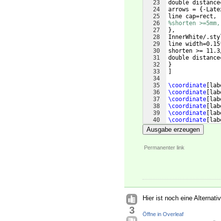
23
double distance
24
arrows = 
{
-Late
25
line cap=rect,
26
%shorten >=5mm,
27
}
,
28
InnerWhite/.sty
29
line width=0.15
30
shorten >= 11.3
31
double distance
32
}
33
]
34
35
\coordinate
[
lab
36
\coordinate
[
lab
37
\coordinate
[
lab
38
\coordinate
[
lab
39
\coordinate
[
lab
40
\coordinate
[
lab
41
% Rechteck
Ausgabe erzeugen
Permanenter link
Hier ist noch eine Alternat
3
Öffne in Overleaf