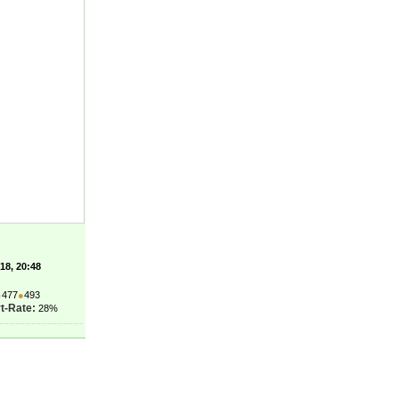
'18, 20:48
●
477
●
493
t-Rate:
28%