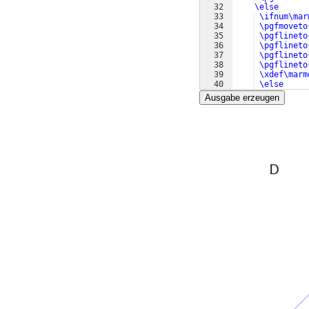
32
\else
33
\ifnum\mar
34
\pgfmoveto
35
\pgflineto
36
\pgflineto
37
\pgflineto
38
\pgflineto
39
\xdef\marm
40
\else
41
\fi
Ausgabe erzeugen