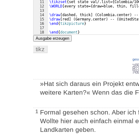
11
\tikzset
{
set state val/.list=
{
Colombia/10
12
\WORLD
[
every state=
{
draw=blue, thin, fill
13
14
\draw
[
dashed, thick
]
(
Colombia.center
)
 --
15
\draw
[
red
]
(
Germany.center
)
 -- 
(
UnitedSta
16
\end
{
tikzpicture
}
17
18
\end
{
document
}
Ausgabe erzeugen
tikz
ges
»Hat sich daraus ein Projekt entwi
weitere Karten?« Wenn das die Fra
Formal gesehen schon. Aber ich
1
Wollte hier auch einfach einmal e
Landkarten geben.