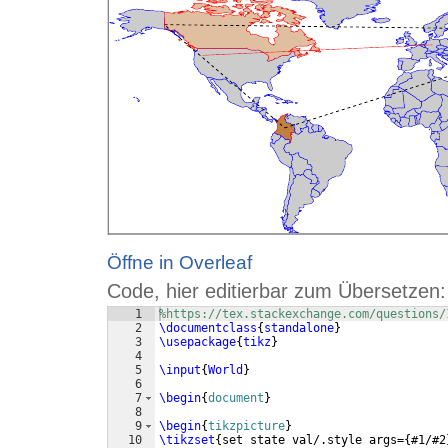
Öffne in Overleaf
Code, hier editierbar zum Übersetzen:
1
%https://tex.stackexchange.com/questions/
2
\documentclass
{
standalone
}
3
\usepackage
{
tikz
}
4
5
\input
{
World
}
6
7
\begin
{
document
}
8
9
\begin
{
tikzpicture
}
10
\tikzset
{
set state val/.style args=
{
#1/#2