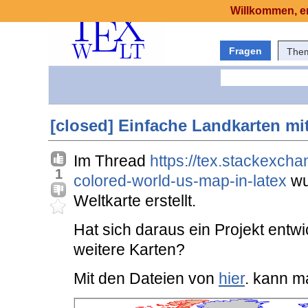
Willkommen, er
Fragen
The
[closed] Einfache Landkarten mi
Im Thread
https://tex.stackexch
1
colored-world-us-map-in-latex
wu
Weltkarte erstellt.
Hat sich daraus ein Projekt entwic
weitere Karten?
Mit den Dateien von
hier
. kann ma