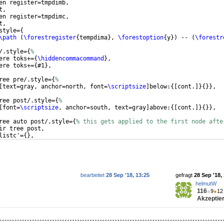
en register=tmpdimb,
t,
en register=tmpdimc,
t,
style=
{
\path
(
\forestregister
{
tempdima
}
, 
\forestoption
{
y
})
 -- 
(
\forestr
/.style=
{
%
ere toks+=
{
\hiddencommacommand
}
,
ere toks+=
{
#1
}
,
ree pre/.style=
{
%
[
text=gray, anchor=north, font=
\scriptsize
]
below:
{[
cont.
]}
{
}}
,
ree post/.style=
{
%
[
font=
\scriptsize
, anchor=south, text=gray
]
above:
{[
cont.
]}
{
}}
,
ree auto post/.style=
{
% this gets applied to the first node afte
ir tree post,
listc'=
{
}
,
/.option=y,
bearbeitet
28 Sep '18, 13:25
gefragt
28 Sep '18,
helmutW
116
●
9
●
12
Akzeptier