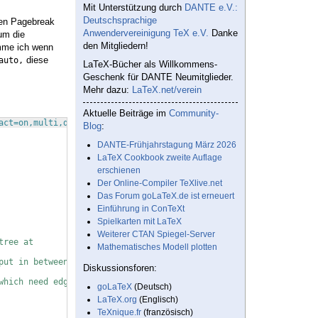
Mit Unterstützung durch
DANTE e.V.:
Deutschsprachige
 den Pagebreak
Anwendervereinigung TeX e.V.
Danke
 um die
den Mitgliedern!
omme ich wenn
diese
auto,
LaTeX-Bücher als Willkommens-
Geschenk für DANTE Neumitglieder.
Mehr dazu:
LaTeX.net/verein
Aktuelle Beiträge im
Community-
act=on,multi,dvipsnames,svgnames,x11names
]
{
scrreprt
}
Blog
:
DANTE-Frühjahrstagung März 2026
LaTeX Cookbook zweite Auflage
erschienen
Der Online-Compiler TeXlive.net
Das Forum goLaTeX.de ist erneuert
Einführung in ConTeXt
Spielkarten mit LaTeX
Weiterer CTAN Spiegel-Server
tree at
Mathematisches Modell plotten
put in between the tree parts
Diskussionsforen:
which need edge restoration
goLaTeX
(Deutsch)
LaTeX.org
(Englisch)
TeXnique.fr
(französisch)