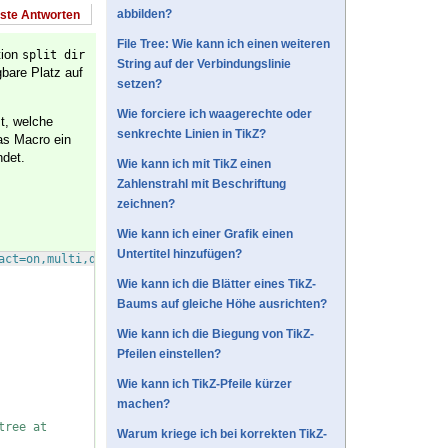
abbilden?
este Antworten
File Tree: Wie kann ich einen weiteren
tion
split dir 
String auf der Verbindungslinie
gbare Platz auf
setzen?
Wie forciere ich waagerechte oder
t, welche
senkrechte Linien in TikZ?
as Macro ein
det.
Wie kann ich mit TikZ einen
Zahlenstrahl mit Beschriftung
zeichnen?
Wie kann ich einer Grafik einen
Untertitel hinzufügen?
act=on,multi,dvipsnames,svgnames,x11names
]
{
scrreprt
}
Wie kann ich die Blätter eines TikZ-
Baums auf gleiche Höhe ausrichten?
Wie kann ich die Biegung von TikZ-
Pfeilen einstellen?
Wie kann ich TikZ-Pfeile kürzer
machen?
tree at
Warum kriege ich bei korrekten TikZ-