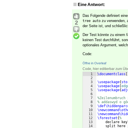
Eine Antwort:
Das Folgende definiert ein
zu verwenden, an
tree auto
2
der Seite ist, und schließl
Der Test könnte zu einem f
keinen Test durchführt, son
optionales Argument, welc
Code:
Öffne in Overleaf
Code, hier editierbar zum Üb
1
\documentclass
[
2
3
\usepackage
{
sto
4
\usepackage
[
edg
5
\usepackage
{
adj
6
7
%Zeilenumbruch 
8
% addaswyd o gô
9
\def\hiddenparc
10
\newcommand\oth
11
\newcommand\hid
12
\forestset
{
%
13
    declare key
14
    split here 