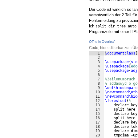
Der Code ist wirklich so lan
verantwortlich der 2 Teil f
Fehlermeldung zu provoziere
ich
split dir tree auto
Programzeile mit einer If A
Öffne in Overleaf
Code, hier editierbar zum Üb
1
\documentclass
[
2
3
\usepackage
{
sto
4
\usepackage
[
edg
5
\usepackage
{
adj
6
7
%Zeilenumbruch 
8
% addaswyd o gô
9
\def\hiddenparc
10
\newcommand\oth
11
\newcommand\hid
12
\forestset
{
%
13
    declare key
14
    split here 
15
    declare key
16
    split here 
17
    declare key
18
    declare tok
19
    declare dim
20
    tmpdima'=0p