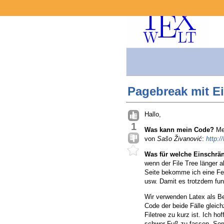
Pagebreak mit E
Hallo,
1
Was kann mein Code?
Mei
von
Sašo Živanović
:
http:
Was für welche Einschrä
wenn der File Tree länger a
Seite bekomme ich eine F
usw. Damit es trotzdem fun
Wir verwenden Latex als Ber
Code der beide Fälle glei
Filetree zu kurz ist. Ich ho
schwer Fuß zu fassen. Sor