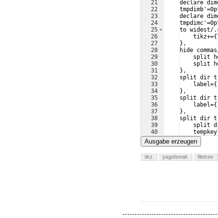
21
    declare dim
22
    tmpdimb'=0p
23
    declare dim
24
    tmpdimc'=0p
25
    to widest/.
26
    tikz+=
{
27
}
,
28
    hide commas
29
    split h
30
    split h
31
}
,
32
    split dir t
33
    label=
{
34
}
,
35
    split dir t
36
    label=
{
37
}
,
38
    split dir t
39
    split d
40
    tempkey
41
    tmpdimb
Ausgabe erzeugen
tikz
pagebreak
filetree