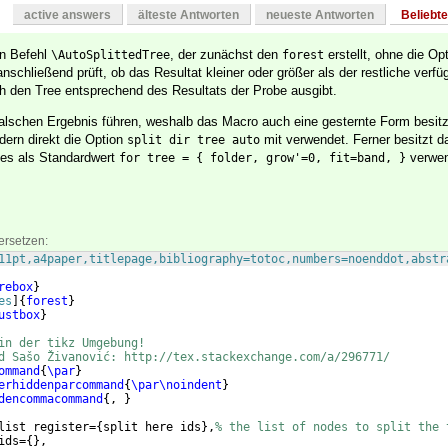
active answers
älteste Antworten
neueste Antworten
Beliebt
en Befehl
, der zunächst den
erstellt, ohne die Op
\AutoSplittedTree
forest
schließend prüft, ob das Resultat kleiner oder größer als der restliche verfü
ich den Tree entsprechend des Resultats der Probe ausgibt.
alschen Ergebnis führen, weshalb das Macro auch eine gesternte Form besitz
dern direkt die Option
mit verwendet. Ferner besitzt d
split dir tree auto
hes als Standardwert
verwen
for tree = { folder, grow'=0, fit=band, }
ersetzen:
11pt,a4paper,titlepage,bibliography=totoc,numbers=noenddot,abstr
rebox
}
es
]
{
forest
}
ustbox
}
in der tikz Umgebung!
d Sašo Živanović: http://tex.stackexchange.com/a/296771/
ommand
{
\par
}
erhiddenparcommand
{
\par\noindent
}
dencommacommand
{
, 
}
list register=
{
split here ids
}
,
% the list of nodes to split the 
ids=
{
}
,