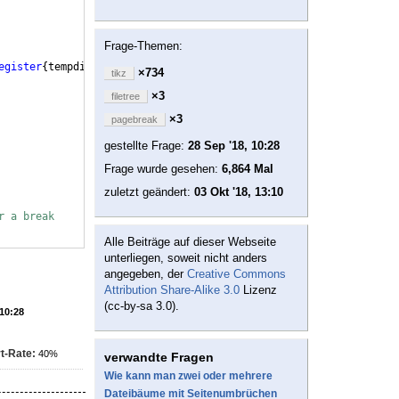
Frage-Themen:
egister
{
tempdimb
}
, 
\forestoption
{
y
})
;
}
,
×734
tikz
×3
filetree
×3
pagebreak
gestellte Frage:
28 Sep '18, 10:28
Frage wurde gesehen:
6,864 Mal
zuletzt geändert:
03 Okt '18, 13:10
r a break
Alle Beiträge auf dieser Webseite
unterliegen, soweit nicht anders
angegeben, der
Creative Commons
Attribution Share-Alike 3.0
Lizenz
(cc-by-sa 3.0).
 10:28
t-Rate:
40%
verwandte Fragen
Wie kann man zwei oder mehrere
Dateibäume mit Seitenumbrüchen