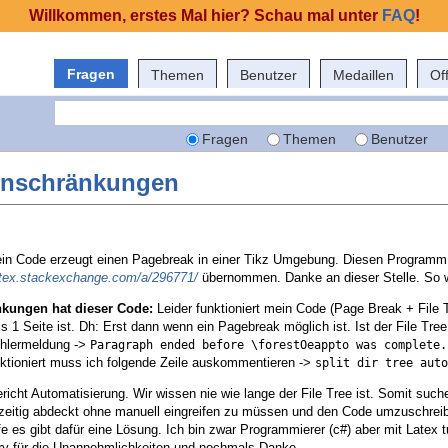
Willkommen, erstes Mal hier? Schau mal unter
FAQ
!
Fragen
Themen
Benutzer
Medaillen
Of
Fragen
Themen
Benutzer
inschränkungen
n Code erzeugt einen Pagebreak in einer Tikz Umgebung. Diesen Programm
//tex.stackexchange.com/a/296771/
übernommen. Danke an dieser Stelle. So w
nkungen hat dieser Code:
Leider funktioniert mein Code (Page Break + File 
ls 1 Seite ist. Dh: Erst dann wenn ein Pagebreak möglich ist. Ist der File Tree
ehlermeldung ->
Paragraph ended before \forestOeappto was complete.
ktioniert muss ich folgende Zeile auskommentieren ->
split dir tree auto
icht Automatisierung. Wir wissen nie wie lange der File Tree ist. Somit such
chzeitig abdeckt ohne manuell eingreifen zu müssen und den Code umzuschrei
ffe es gibt dafür eine Lösung. Ich bin zwar Programmierer (c#) aber mit Latex t
ry für die Unannehmlichkeiten und nochmals Danke.