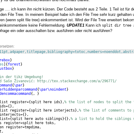
ge .... ich kann ihn nicht kürzen. Der Code besteht aus 2 Teile. 1 Teil ist für
ür den File Tree. In meinem Beispiel habe ich den File Tree sehr kurz gehalten
n (wenn split file tree) einkommentiert ist. Wird der File Tree erweitert bek
einkommentiere keine Fehlermeldung.
UPDATE1
Kann ich
split dir tree 
bfrage ein oder ausschalten bzw. ausführen oder nicht ausführen?
ersetzen:
11pt,a4paper,titlepage,bibliography=totoc,numbers=noenddot,abstr
rebox
}
es
]
{
forest
}
ustbox
}
in der tikz Umgebung!
d Sašo Živanović: http://tex.stackexchange.com/a/296771/
ommand
{
\par
}
erhiddenparcommand
{
\par\noindent
}
dencommacommand
{
, 
}
list register=
{
split here ids
}
,
% the list of nodes to split the 
ids=
{
}
,
list register=
{
split here interjects
}
,
% the list of comments to 
interjects=
{
}
,
list=
{
split here auto siblings
}
{
}
,
% a list to hold the siblings 
s register=split here toks,
en register=tmpdima,
t,