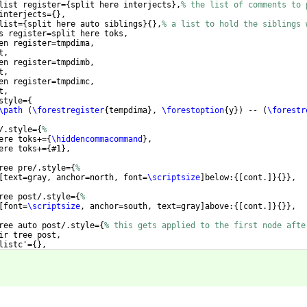
list register=
{
split here interjects
}
,
% the list of comments to 
interjects=
{
}
,
list=
{
split here auto siblings
}
{
}
,
% a list to hold the siblings 
s register=split here toks,
en register=tmpdima,
t,
en register=tmpdimb,
t,
en register=tmpdimc,
t,
style=
{
\path
(
\forestregister
{
tempdima
}
, 
\forestoption
{
y
})
 -- 
(
\forestr
/.style=
{
%
ere toks+=
{
\hiddencommacommand
}
,
ere toks+=
{
#1
}
,
ree pre/.style=
{
%
[
text=gray, anchor=north, font=
\scriptsize
]
below:
{[
cont.
]}
{
}}
,
ree post/.style=
{
%
[
font=
\scriptsize
, anchor=south, text=gray
]
above:
{[
cont.
]}
{
}}
,
ree auto post/.style=
{
% this gets applied to the first node afte
ir tree post,
listc'=
{
}
,
/.option=y,