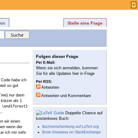
Anmelden
über
FAQ
×
fen
Stelle eine Frage
Folgen dieser Frage
Per E-Mail:
Wenn sie sich anmelden, kommen
Sie für alle Updates hier in Frage
 Code habe ich
Per RSS:
eit so gut.
Antworten
Tree) nur dann
Antworten und Kommentare
 kürzer als 1
 \end{forest}
,
Doppelte Chance auf
kostenloses Buch:
en wir einen
ben wenn der
Buchverschenkung auf LaTeX.org
ue ich mir sehr
Book Giveaway on StackExchange