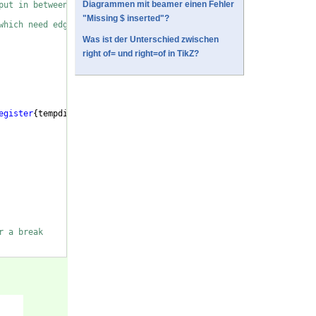
Diagrammen mit beamer einen Fehler
put in between the tree parts
"Missing $ inserted"?
which need edge restoration
Was ist der Unterschied zwischen
right of= und right=of in TikZ?
egister
{
tempdimb
}
, 
\forestoption
{
y
})
;
}
,
r a break