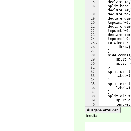
15
    declare key
16
    split here 
17
    declare key
18
    declare tok
19
    declare dim
20
    tmpdima'=0p
21
    declare dim
22
    tmpdimb'=0p
23
    declare dim
24
    tmpdimc'=0p
25
    to widest/.
26
    tikz+=
{
27
}
,
28
    hide commas
29
    split h
30
    split h
31
}
,
32
    split dir t
33
    label=
{
34
}
,
35
    split dir t
36
    label=
{
37
}
,
38
    split dir t
39
    split d
40
    tempkey
41
    tmpdimb
Ausgabe erzeugen
Resultat: