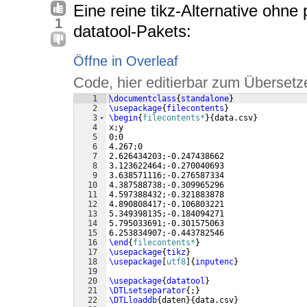
Eine reine tikz-Alternative ohn
1
datatool-Pakets:
Öffne in Overleaf
Code, hier editierbar zum Übersetz
1
\documentclass
{
standalone
}
2
\usepackage
{
filecontents
}
3
\begin
{
filecontents*
}
{
data.csv
}
4
x;y
5
0;0
6
4.267;0
7
2.626434203;-0.247438662
8
3.123622464;-0.270040693
9
3.638571116;-0.276587334
10
4.387588738;-0.309965296
11
4.597388432;-0.321883878
12
4.890808417;-0.106803221
13
5.349398135;-0.184094271
14
5.795033691;-0.301575063
15
6.253834907;-0.443782546
16
\end
{
filecontents*
}
17
\usepackage
{
tikz
}
18
\usepackage
[
utf8
]
{
inputenc
}
19
20
\usepackage
{
datatool
}
21
\DTLsetseparator
{
;
}
22
\DTLloaddb
{
daten
}
{
data.csv
}