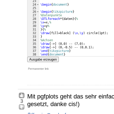
23
24
\begin
{
document
}
25
26
\begin
{
tikzpicture
}
27
%Datenpunkte
28
\DTLforeach
*
{
daten
}
{
%
29
\x
=x,
%
30
\y
=y
%
31
}
{
%
32
\draw
[
fill=black
]
(
\x
,
\y
)
 circle
(
1pt
)
;
33
}
34
%Achsen
35
\draw
[
->
]
(
0,0
)
 -- 
(
7,0
)
;
36
\draw
[
->
]
(
0,-0.5
)
 -- 
(
0,0.1
)
;
37
\end
{
tikzpicture
}
38
\end
{
document
}
Ausgabe erzeugen
Permanenter link
Mit pgfplots geht das sehr einfa
3
gesetzt, danke cis!)