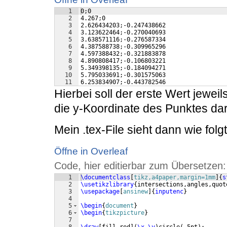
1
0;0
2
4.267;0
3
2.626434203;-0.247438662
4
3.123622464;-0.270040693
5
3.638571116;-0.276587334
6
4.387588738;-0.309965296
7
4.597388432;-0.321883878
8
4.890808417;-0.106803221
9
5.349398135;-0.184094271
10
5.795033691;-0.301575063
11
6.253834907;-0.443782546
Hierbei soll der erste Wert jewei
die y-Koordinate des Punktes dar
Mein .tex-File sieht dann wie folg
Öffne in Overleaf
Code, hier editierbar zum Übersetzen:
1
\documentclass
[
tikz,a4paper,margin=1mm
]
{
s
2
\usetikzlibrary
{
intersections,angles,quot
3
\usepackage
[
ansinew
]
{
inputenc
}
4
5
\begin
{
document
}
6
\begin
{
tikzpicture
}
7