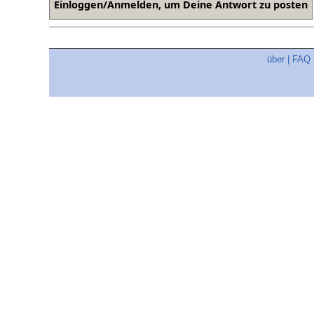
über
|
FAQ