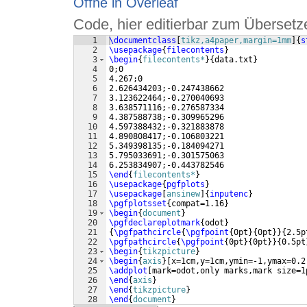
Öffne in Overleaf
Code, hier editierbar zum Übersetz
1
\documentclass
[
tikz,a4paper,margin=1mm
]
{
s
2
\usepackage
{
filecontents
}
3
\begin
{
filecontents*
}
{
data.txt
}
4
0;0
5
4.267;0
6
2.626434203;-0.247438662
7
3.123622464;-0.270040693
8
3.638571116;-0.276587334
9
4.387588738;-0.309965296
10
4.597388432;-0.321883878
11
4.890808417;-0.106803221
12
5.349398135;-0.184094271
13
5.795033691;-0.301575063
14
6.253834907;-0.443782546
15
\end
{
filecontents*
}
16
\usepackage
{
pgfplots
}
17
\usepackage
[
ansinew
]
{
inputenc
}
18
\pgfplotsset
{
compat=1.16
}
19
\begin
{
document
}
20
\pgfdeclareplotmark
{
odot
}
21
{
\pgfpathcircle
{
\pgfpoint
{
0pt
}
{
0pt
}}
{
2.5p
22
\pgfpathcircle
{
\pgfpoint
{
0pt
}
{
0pt
}}
{
0.5pt
23
\begin
{
tikzpicture
}
24
\begin
{
axis
}
[
x=1cm,y=1cm,ymin=-1,ymax=0.2
25
\addplot
[
mark=odot,only marks,mark size=1
26
\end
{
axis
}
27
\end
{
tikzpicture
}
28
\end
{
document
}