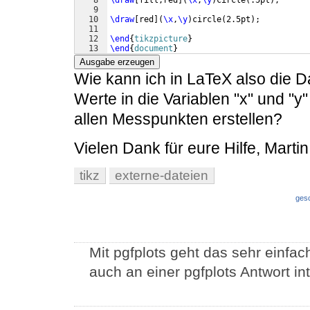
8
\draw
[
fill,red
]
(
\x
,
\y
)
circle
(
.5pt
)
;
9
10
\draw
[
red
]
(
\x
,
\y
)
circle
(
2.5pt
)
;
11
12
\end
{
tikzpicture
}
13
\end
{
document
}
Ausgabe erzeugen
Wie kann ich in LaTeX also die D
Werte in die Variablen "x" und "y"
allen Messpunkten erstellen?
Vielen Dank für eure Hilfe, Martin
tikz
externe-dateien
ges
Mit pgfplots geht das sehr einfach
auch an einer pgfplots Antwort in