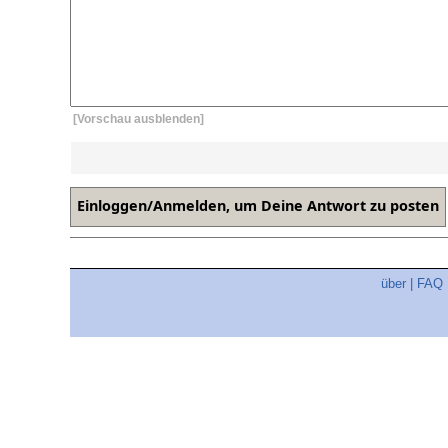
[Vorschau ausblenden]
über
|
FAQ