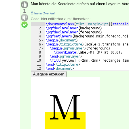
Man könnte die Koordinate einfach auf einen Layer im Vor
1
Öffne in Overleaf
Code, hier editierbar zum Übersetzen:
1
\documentclass
[
tikz, margin=5pt
]
{
standalo
2
\pgfdeclarelayer
{
background
}
3
\pgfdeclarelayer
{
foreground
}
4
\pgfsetlayers
{
background,main,foreground
}
5
\begin
{
document
}
6
\begin
{
tikzpicture
}
[
scale=3,transform sha
7
\begin
{
pgfonlayer
}
{
foreground
}
8
\coordinate
[
label=M
]
(
M
)
 at 
(
0,0
)
; 
9
\end
{
pgfonlayer
}
10
\fill
[
yellow
]
(
-2mm,-2mm
)
 rectangle 
(
2m
11
\end
{
tikzpicture
}
12
\end
{
document
}
Ausgabe erzeugen