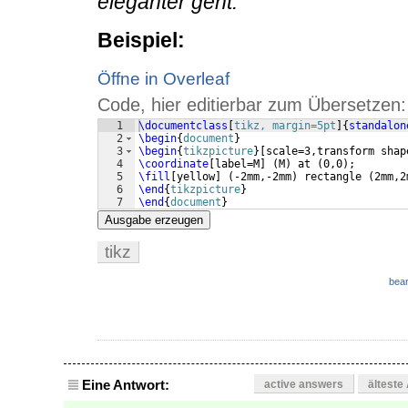
eleganter geht.
Beispiel:
Öffne in Overleaf
Code, hier editierbar zum Übersetzen:
1
\documentclass
[
tikz, margin=5pt
]
{
standalon
2
\begin
{
document
}
3
\begin
{
tikzpicture
}
[
scale=3,transform shap
4
\coordinate
[
label=M
]
(
M
)
 at 
(
0,0
)
; 
5
\fill
[
yellow
]
(
-2mm,-2mm
)
 rectangle 
(
2mm,2
6
\end
{
tikzpicture
}
7
\end
{
document
}
Ausgabe erzeugen
tikz
bear
Eine Antwort:
active answers
älteste