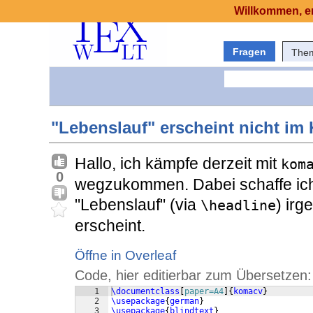
Willkommen, er
Fragen
The
"Lebenslauf" erscheint nicht im 
Hallo, ich kämpfe derzeit mit
kom
0
wegzukommen. Dabei schaffe ich
"Lebenslauf" (via
) irg
\headline
erscheint.
Öffne in Overleaf
Code, hier editierbar zum Übersetzen:
1
\documentclass
[
paper=A4
]
{
komacv
}
2
\usepackage
{
german
}
3
\usepackage
{
blindtext
}