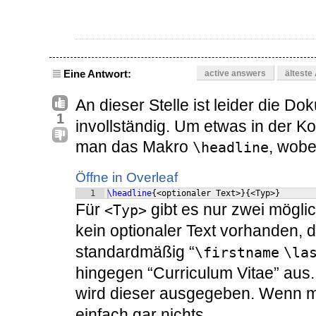
Eine Antwort:
active answers
älteste
An dieser Stelle ist leider die D
1
invollständig. Um etwas in der K
man das Makro
, wobe
\headline
Öffne in Overleaf
1
\headline
{
<optionaler Text>
}
{
<Typ>
}
Für
gibt es nur zwei mögli
<Typ>
kein optionaler Text vorhanden, 
standardmäßig “
\firstname
\la
hingegen “Curriculum Vitae” aus. 
wird dieser ausgegeben. Wenn
einfach gar nichts.