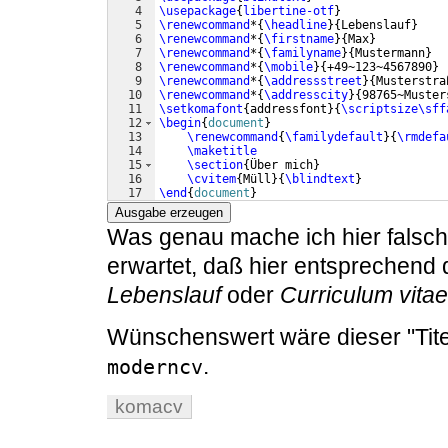
4
\usepackage
{
libertine-otf
}
5
\renewcommand
*
{
\headline
}
{
Lebenslauf
}
6
\renewcommand
*
{
\firstname
}
{
Max
}
7
\renewcommand
*
{
\familyname
}
{
Mustermann
}
8
\renewcommand
*
{
\mobile
}
{
+49~123~4567890
}
9
\renewcommand
*
{
\addressstreet
}
{
Musterstra
10
\renewcommand
*
{
\addresscity
}
{
98765~Muster
11
\setkomafont
{
addressfont
}
{
\scriptsize\sff
12
\begin
{
document
}
13
\renewcommand
{
\familydefault
}
{
\rmdefa
14
\maketitle
15
\section
{
Über mich
}
16
\cvitem
{
Müll
}
{
\blindtext
}
17
\end
{
document
}
Ausgabe erzeugen
Was genau mache ich hier falsch
erwartet, daß hier entsprechend
Lebenslauf
oder
Curriculum vitae
Wünschenswert wäre dieser "Tite
.
moderncv
komacv