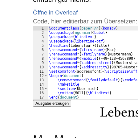
Öffne in Overleaf
Code, hier editierbar zum Übersetzen:
1
\documentclass
[
paper=A4
]
{
komacv
}
2
\usepackage
[
ngerman
]
{
babel
}
3
\usepackage
{
blindtext
}
4
\usepackage
{
libertine-otf
}
5
\headline
{
Lebenslauf
}
{
title
}
6
\renewcommand
*
{
\firstname
}
{
Max
}
7
\renewcommand
*
{
\familyname
}
{
Mustermann
}
8
\renewcommand
*
{
\mobile
}
{
+49~123~4567890
}
9
\renewcommand
*
{
\addressstreet
}
{
Musterstra
10
\renewcommand
*
{
\addresscity
}
{
98765~Muster
11
\setkomafont
{
addressfont
}
{
\scriptsize\sff
12
\begin
{
document
}
13
\renewcommand
{
\familydefault
}
{
\rmdefa
14
\maketitle
15
\section
{
Über mich
}
16
\cvitem
{
Müll
}
{
\blindtext
}
17
\end
{
document
}
Ausgabe erzeugen