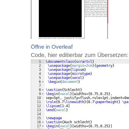
Öffne in Overleaf
Code, hier editierbar zum Übersetzen:
1
\documentclass
{
scrartcl
}
2
\usepackage
[
margin=2cm
]
{
geometry
}
3
\usepackage
{
lipsum
}
4
\usepackage
{
microtype
}
5
\usepackage
{
vwcol
}
6
\begin
{
document
}
7
8
\section
{
Schlecht
}
9
\begin
{
vwcol
}
[
widths=
{
0.75,0.25
}
,
10
sep=5pt, justify=flush,rule=1pt,indent=0e
11
\rule
{
0.7
\linewidth
}
{
0.7
\paperheight
}
\pa
12
\lipsum
[
1-4
]
13
\end
{
vwcol
}
14
15
\newpage
16
\section
{
Auch schlecht
}
17
\begin
{
vwcol
}
[
widths=
{
0.75,0.25
}]