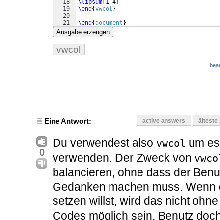
18
\lipsum
[
1-4
]
19
\end
{
vwcol
}
20
21
\end
{
document
}
Ausgabe erzeugen
vwcol
bear
Eine Antwort:
active answers
älteste
Du verwendest also
um es 
vwcol
0
verwenden. Der Zweck von
vwco
balancieren, ohne dass der Benu
Gedanken machen muss. Wenn d
setzen willst, wird das nicht o
Codes möglich sein. Benutz doch