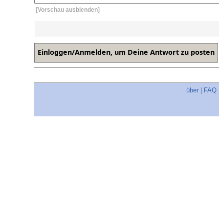
[Vorschau ausblenden]
über
|
FAQ