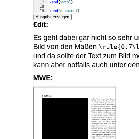
17
\end
{
vwcol
}
18
19
\end
{
document
}
Ausgabe erzeugen
€dit:
Es geht dabei gar nicht so sehr 
Bild von den Maßen
\rule{0.7\
und da sollte der Text zum Bild 
kann aber notfalls auch unter dem
MWE: