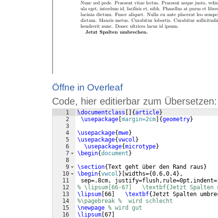
Öffne in Overleaf
Code, hier editierbar zum Übersetzen:
1
\documentclass
[
]
{
article
}
2
\usepackage
[
margin=2cm
]
{
geometry
}
3
4
\usepackage
{
mwe
}
5
\usepackage
{
vwcol
}
6
\usepackage
{
microtype
}
7
\begin
{
document
}
8
9
\section
{
Text geht über den Rand raus
}
10
\begin
{
vwcol
}
[
widths=
{
0.6,0.4
}
,
11
 sep=.8cm, justify=flush,rule=0pt,indent=
12
% \lipsum[66-67]   \textbf{Jetzt Spalten 
13
\lipsum
[
66
]
\textbf
{
Jetzt Spalten umbre
14
%\pagebreak %  wird schlecht
15
\newpage
% wird gut
16
\lipsum
[
67
]