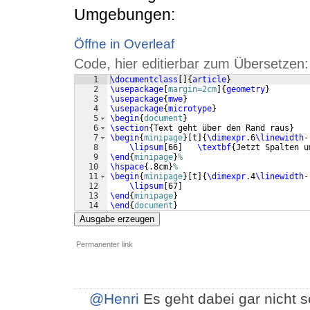
Umgebungen:
Öffne in Overleaf
Code, hier editierbar zum Übersetzen:
1
\documentclass
[
]
{
article
}
2
\usepackage
[
margin=2cm
]
{
geometry
}
3
\usepackage
{
mwe
}
4
\usepackage
{
microtype
}
5
\begin
{
document
}
6
\section
{
Text geht über den Rand raus
}
7
\begin
{
minipage
}
[
t
]
{
\dimexpr
.6
\linewidth
-
8
\lipsum
[
66
]
\textbf
{
Jetzt Spalten u
9
\end
{
minipage
}
%
10
\hspace
{
.8cm
}
%
11
\begin
{
minipage
}
[
t
]
{
\dimexpr
.4
\linewidth
-
12
\lipsum
[
67
]
13
\end
{
minipage
}
14
\end
{
document
}
Ausgabe erzeugen
Permanenter link
@Henri
Es geht dabei gar nicht 