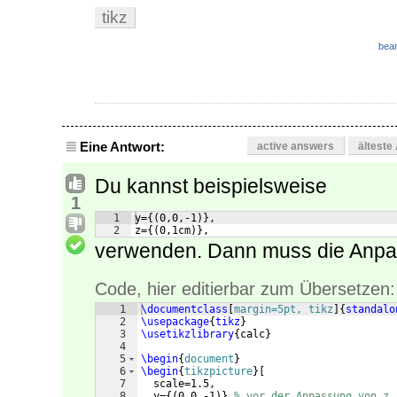
tikz
bear
Eine Antwort:
active answers
älteste
Du kannst beispielsweise
1
1
y={(0,0,-1)},
2
z={(0,1cm)},
verwenden. Dann muss die Anp
Code, hier editierbar zum Übersetzen:
1
\documentclass
[
margin=5pt, tikz
]
{
standalo
2
\usepackage
{
tikz
}
3
\usetikzlibrary
{
calc
}
4
5
\begin
{
document
}
6
\begin
{
tikzpicture
}
[
7
  scale=1.5,
8
  y=
{(
0,0,-1
)}
,
% vor der Anpassung von z