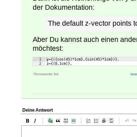
der Dokumentation:
The default z-vector points
Aber Du kannst auch einen and
möchtest:
1
y={({cos(45)*1cm},{sin(45)*1cm})},
2
z={(0,1cm)},
Permanenter link
bear
Deine Antwort