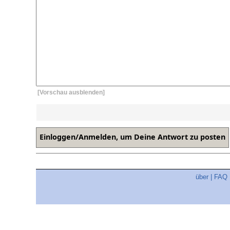
[Vorschau ausblenden]
über
|
FAQ