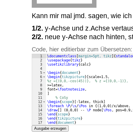
Kann mir mal jmd. sagen, wie ic
1/2.
y-Achse und z.Achse vertau
2/2.
neue y-Achse nach hinten, st
Code, hier editierbar zum Übersetzen:
1
\documentclass
[
margin=5pt, tikz
]
{
standalo
2
\usepackage
{
tikz
}
3
\usetikzlibrary
{
calc
}
4
5
\begin
{
document
}
6
\begin
{
tikzpicture
}
[
scale=1.5,
7
%z ={(0,0,-cos(45))},  % z ={(0,0,-1)},
8
>=latex, 
9
font=
\footnotesize
,
10
]
11
% CoSy
12
\begin
{
scope
}
[
-latex, thick
]
13
\foreach
\P
/
\s
/
\Pos
 in 
{(
1,0,0
)
/x/above, 
14
\draw
[
]
(
0,0,0
)
 -- 
\P
 node
[
\Pos
, pos=0.9,
15
\end
{
scope
}
16
\end
{
tikzpicture
}
17
\end
{
document
}
Ausgabe erzeugen