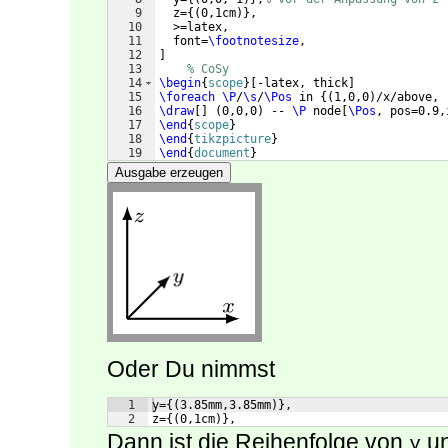
9
  z=
{(
0,1cm
)}
,
10
  >=latex, 
11
  font=
\footnotesize
,
12
]
13
% CoSy
14
\begin
{
scope
}
[
-latex, thick
]
15
\foreach
\P
/
\s
/
\Pos
 in 
{(
1,0,0
)
/x/above, 
16
\draw
[
]
(
0,0,0
)
 -- 
\P
 node
[
\Pos
, pos=0.9,
17
\end
{
scope
}
18
\end
{
tikzpicture
}
19
\end
{
document
}
Ausgabe erzeugen
Oder Du nimmst
1
y={(3.85mm,3.85mm)},
2
z={(0,1cm)},
Dann ist die Reihenfolge von
u
y