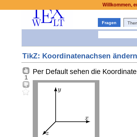
Willkommen, er
Fragen
The
TikZ: Koordinatenachsen änder
Per Default sehen die Koordinat
1