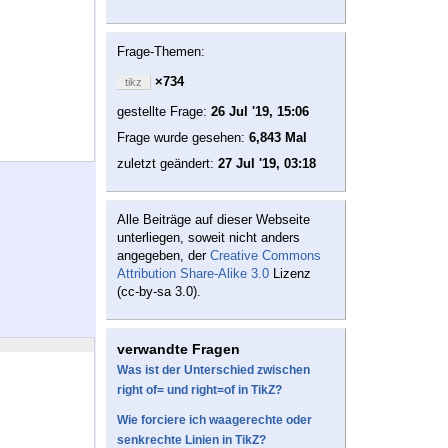
Frage-Themen:
×734
tikz
gestellte Frage:
26 Jul '19, 15:06
Frage wurde gesehen:
6,843 Mal
zuletzt geändert:
27 Jul '19, 03:18
Alle Beiträge auf dieser Webseite
unterliegen, soweit nicht anders
angegeben, der
Creative Commons
Attribution Share-Alike 3.0
Lizenz
(cc-by-sa 3.0).
verwandte Fragen
Was ist der Unterschied zwischen
right of= und right=of in TikZ?
Wie forciere ich waagerechte oder
senkrechte Linien in TikZ?