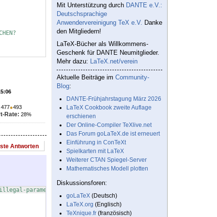
Mit Unterstützung durch
DANTE e.V.:
Deutschsprachige
Anwendervereinigung TeX e.V.
Danke
den Mitgliedern!
CHEN?
LaTeX-Bücher als Willkommens-
Geschenk für DANTE Neumitglieder.
Mehr dazu:
LaTeX.net/verein
Aktuelle Beiträge im
Community-
Blog
:
15:06
DANTE-Frühjahrstagung März 2026
●
477
●
493
LaTeX Cookbook zweite Auflage
t-Rate:
28%
erschienen
Der Online-Compiler TeXlive.net
Das Forum goLaTeX.de ist erneuert
Einführung in ConTeXt
este Antworten
Spielkarten mit LaTeX
Weiterer CTAN Spiegel-Server
Mathematisches Modell plotten
Diskussionsforen:
illegal-parameter-number-in-definition
goLaTeX
(Deutsch)
LaTeX.org
(Englisch)
TeXnique.fr
(französisch)