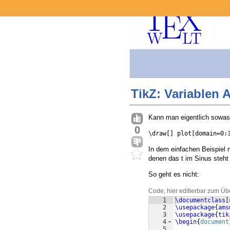
TikZ: Variablen 
Kann man eigentlich sowas
0
\draw[] plot[domain=0:
In dem einfachen Beispiel 
denen das t im Sinus steht
So geht es nicht:
Code, hier editierbar zum Üb
1
\documentclass
[
2
\usepackage
{
ams
3
\usepackage
{
tik
4
\begin
{
document
5