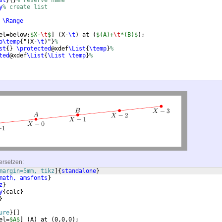
st
}
{
}
% reserve name 
y
% create list
 
\Range
el=below:
$X-
\t
$
]
(
X-
\t
)
 at 
(
$(A)+
\t
*(B)$
)
; 
o\temp
{
"
(
X-
\t
)
"
}
%
st
{
}
\protected
@xdef
\List
{
\temp
}
%
ted
@xdef
\List
{
\List
\temp
}
%
ersetzen:
margin=5mm, tikz
]
{
standalone
}
math, amsfonts
}
z
}
y
{
calc
}
}
ure
}
[
]
el=
$A$
]
(
A
)
 at 
(
0,0,0
)
; 