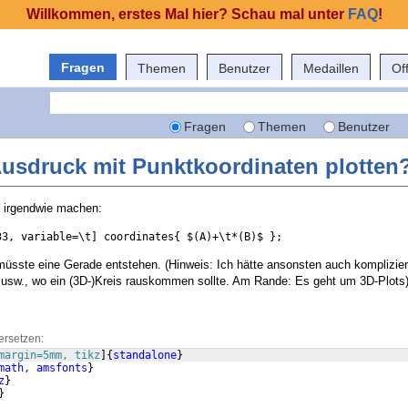
Willkommen, erstes Mal hier? Schau mal unter
FAQ
!
Fragen
Themen
Benutzer
Medaillen
Of
Fragen
Themen
Benutzer
Ausdruck mit Punktkoordinaten plotten
 irgendwie machen:
33, variable=\t] coordinates{ $(A)+\t*(B)$ };
müsste eine Gerade entstehen. (Hinweis: Ich hätte ansonsten auch kompliziert
 usw., wo ein (3D-)Kreis rauskommen sollte. Am Rande: Es geht um 3D-Plots
ersetzen:
margin=5mm, tikz
]
{
standalone
}
math, amsfonts
}
z
}
}