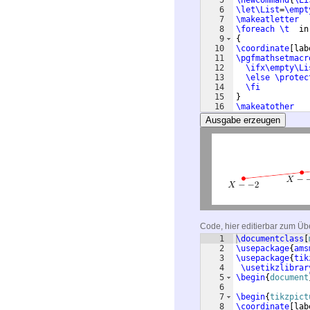
5
\newcommand
{
\Li
6
\let\List
=
\empt
7
\makeatletter
8
\foreach
\t
  in
9
{
10
\coordinate
[
lab
11
\pgfmathsetmacr
12
\ifx\empty\Li
13
\else
\protec
14
\fi
15
}
16
\makeatother
Ausgabe erzeugen
Code, hier editierbar zum Üb
1
\documentclass
[
2
\usepackage
{
ams
3
\usepackage
{
tik
4
\usetikzlibrar
5
\begin
{
document
6
7
\begin
{
tikzpict
8
\coordinate
[
lab