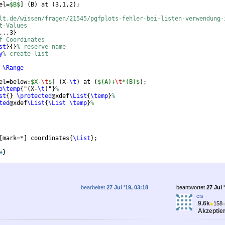
el=
$B$
]
(
B
)
 at 
(
3,1,2
)
;
lt.de/wissen/fragen/21545/pgfplots-fehler-bei-listen-verwendung-
t-Values
..,3
}
f Coordinates
st
}
{
}
% reserve name 
y
% create list
 
\Range
el=below:
$X-
\t
$
]
(
X-
\t
)
 at 
(
$(A)+
\t
*(B)$
)
; 
o\temp
{
"
(
X-
\t
)
"
}
%
st
{
}
\protected
@xdef
\List
{
\temp
}
%
ted
@xdef
\List
{
\List
\temp
}
%
[
mark=*
]
 coordinates
{
\List
}
;
e
}
bearbeitet
27 Jul '19, 03:18
beantwortet
27 Jul 
cis
9.6k
●
158
Akzeptier