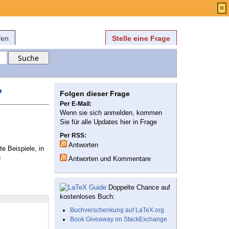
Anmelden
über
FAQ
×
fen
Stelle eine Frage
?
Folgen dieser Frage
Per E-Mail:
Wenn sie sich anmelden, kommen
Sie für alle Updates hier in Frage
Per RSS:
Antworten
e Beispiele, in
)
Antworten und Kommentare
Doppelte Chance auf
kostenloses Buch:
Buchverschenkung auf LaTeX.org
Book Giveaway on StackExchange