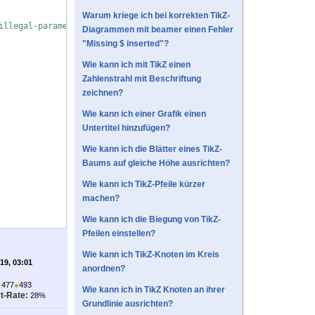
Warum kriege ich bei korrekten TikZ-
illegal-parameter-number-in-definition
Diagrammen mit beamer einen Fehler
"Missing $ inserted"?
Wie kann ich mit TikZ einen
Zahlenstrahl mit Beschriftung
zeichnen?
Wie kann ich einer Grafik einen
Untertitel hinzufügen?
Wie kann ich die Blätter eines TikZ-
Baums auf gleiche Höhe ausrichten?
Wie kann ich TikZ-Pfeile kürzer
machen?
Wie kann ich die Biegung von TikZ-
Pfeilen einstellen?
Wie kann ich TikZ-Knoten im Kreis
'19, 03:01
anordnen?
●
477
●
493
Wie kann ich in TikZ Knoten an ihrer
t-Rate:
28%
Grundlinie ausrichten?