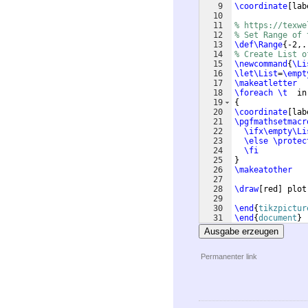
9
\coordinate
[
lab
10
11
% https://texwe
12
% Set Range of 
13
\def\Range
{
-2,.
14
% Create List o
15
\newcommand
{
\Li
16
\let\List
=
\empt
17
\makeatletter
18
\foreach
\t
  in
19
{
20
\coordinate
[
lab
21
\pgfmathsetmacr
22
\ifx\empty\Li
23
\else
\protec
24
\fi
25
}
26
\makeatother
27
28
\draw
[
red
]
 plot
29
30
\end
{
tikzpictur
31
\end
{
document
}
Ausgabe erzeugen
Permanenter link