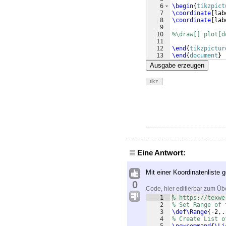
6
\begin
{
tikzpict
7
\coordinate
[
lab
8
\coordinate
[
lab
9
10
%\draw[] plot[d
11
12
\end
{
tikzpictur
13
\end
{
document
}
Ausgabe erzeugen
tikz
Eine Antwort:
Mit einer Koordinatenliste g
0
Code, hier editierbar zum Üb
1
% https://texwe
2
% Set Range of 
3
\def\Range
{
-2,.
4
% Create List o