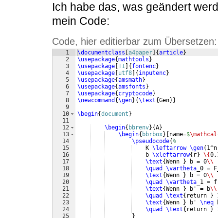
Ich habe das, was geändert werde
mein Code:
Code, hier editierbar zum Übersetzen:
1
\documentclass
[
a4paper
]
{
article
}
2
\usepackage
{
mathtools
}
3
\usepackage
[
T1
]
{
fontenc
}
4
\usepackage
[
utf8
]
{
inputenc
}
5
\usepackage
{
amsmath
}
6
\usepackage
{
amsfonts
}
7
\usepackage
{
cryptocode
}
8
\newcommand
{
\gen
}
{
\text
{
Gen
}}
9
10
\begin
{
document
}
11
12
\begin
{
bbrenv
}
{
A
}
13
\begin
{
bbrbox
}
[
name=
$
\mathcal
14
\pseudocode
{
%
15
    K 
\leftarrow
\gen
(
1^n
16
    b 
\xleftarrow
{
r
}
\{
0,
17
\text
{
Wenn 
}
 b = 0
\\
18
\quad
\vartheta
_0 = F
19
\text
{
Wenn 
}
 b = 0
\\
20
\quad
\vartheta
_1 = f
21
\text
{
Wenn 
}
 b' = b
\\
22
\quad
\text
{
return 
}
 
23
\text
{
Wenn 
}
 b' 
\neq
 
24
\quad
\text
{
return 
}
 
25
}