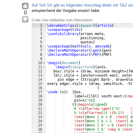
Auf TeX.SX gibt es folgenden Vorschlag direkt mit TikZ st
entsprechend der Vorgabe ersetzt habe:
0
Code, hier editierbar zum Übersetzen:
1
\documentclass
[
a4paper
]
{
article
}
2
\usepackage
{
tikz
}
3
\usetikzlibrary
{
arrows.meta,
4
    positioning,
5
    quotes
}
6
\usepackage
{
mathtools, amssymb
}
7
\DeclareMathOperator
{
\gen
}
{
gen
}
8
\DeclareMathOperator
{
\PRF
}
{
PRF
}
9
10
\begin
{
document
}
11
\begin
{
tikzpicture
}
[
auto,
12
   box/.style = 
{
draw, minimum height=17m
13
   lbl/.style = 
{
anchor=south east, outer
14
 pin edge = 
{
Straight Barb-, draw=bla
15
every edge/.style = 
{
draw, semithick, -St
16
]
17
\node
(
n1
)
[
box, 
18
 label=
{[
lbl
]
 south east:
$
\ma
19
 pin=
$1^n$
]
20
{
$
\begin
{aligned}
21
 K 
\leftarrow
\gen
(1^n)     
\
22
 b 
\xleftarrow
{r} 
\{
0,1
\}
\
23
\text
{Wenn } b = 0  
\text
{ d
24
\text
{Wenn } b = 1  
\text
{ d
25
\text
{Wenn } b' = b 
\text
{re
26
\text
{Wenn } b' 
\neq
 b 
\text