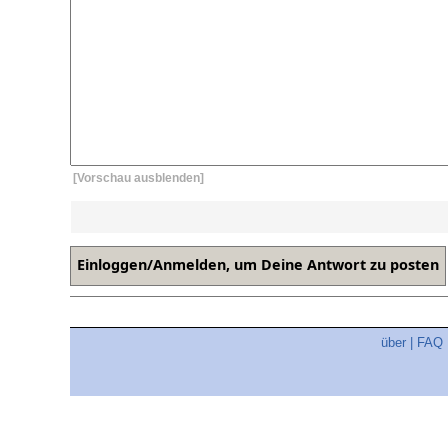
[Vorschau ausblenden]
über
|
FAQ