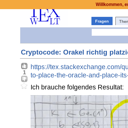
Willkommen, er
Fragen
The
Cryptocode: Orakel richtig platz
https://tex.stackexchange.com/q
1
to-place-the-oracle-and-place-it
Ich brauche folgendes Resultat: