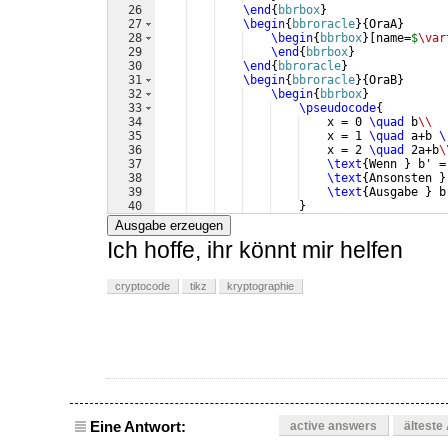
26
\end
{
bbrbox
}
27
\begin
{
bbroracle
}
{
OraA
}
28
\begin
{
bbrbox
}
[
name=
$
\var
29
\end
{
bbrbox
}
30
\end
{
bbroracle
}
31
\begin
{
bbroracle
}
{
OraB
}
32
\begin
{
bbrbox
}
33
\pseudocode
{
34
    x = 0 
\quad
 b
\\
35
    x = 1 
\quad
 a+b 
\
36
    x = 2 
\quad
 2a+b
\
37
\text
{
Wenn 
}
 b' =
38
\text
{
Ansonsten 
}
39
\text
{
Ausgabe 
}
 b
40
}
41
\end
{
bbrbox
}
Ausgabe erzeugen
Ich hoffe, ihr könnt mir helfen
cryptocode
tikz
kryptographie
Eine Antwort:
active answers
älteste