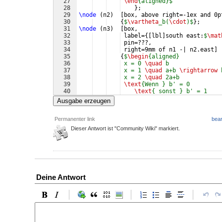
27
\end
{aligned}$
28
}
;
29
\node
(
n2
)
[
box, above right=-1ex and 0p
30
{
$
\vartheta
_b(
\cdot
)$
}
;
31
\node
(
n3
)
[
box, 
32
 label=
{[
lbl
]
south east:
$
\mat
33
 pin=???,
34
 right=9mm of n1 -| n2.east
]
35
{
$
\begin
{aligned}
36
 x = 0 
\quad
 b               
37
 x = 1 
\quad
 a+b 
\rightarrow
 
38
 x = 2 
\quad
 2a+b            
39
\text
{Wenn } b' = 0         
40
\text
{ sonst } b' = 1    
41
\text
{ return } b'       
Ausgabe erzeugen
Permanenter link
bear
Dieser Antwort ist "Community Wiki" markiert.
Deine Antwort