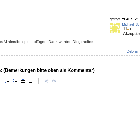
gefragt
29 Aug '23,
Michael_Sc
11
●
1
Akzeptier
es Minimalbeispiel beifügen. Dann werden Dir geholfen!
Delorian
e: (Bemerkungen bitte oben als Kommentar)