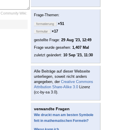
Community Wiki:
Frage-Themen:
×51
formatierung
×17
formular
gestellte Frage:
29 Aug '23, 12:49
Frage wurde gesehen:
1,407 Mal
zuletzt geändert:
10 Sep '23, 11:30
Alle Beiträge auf dieser Webseite
unterliegen, soweit nicht anders
angegeben, der
Creative Commons
Attribution Share-Alike 3.0
Lizenz
(cc-by-sa 3.0).
verwandte Fragen
Wie druckt man am besten Symbole
fett in mathematischen Formeln?
Wieso kann ich