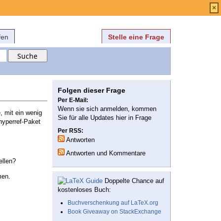
Anmelden
über
FAQ
×
fen
Stelle eine Frage
Folgen dieser Frage
Per E-Mail:
Wenn sie sich anmelden, kommen
, mit ein wenig
Sie für alle Updates hier in Frage
hyperref-Paket
Per RSS:
Antworten
Antworten und Kommentare
ellen?
men.
Doppelte Chance auf
kostenloses Buch:
Buchverschenkung auf LaTeX.org
Book Giveaway on StackExchange