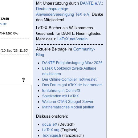
Mit Unterstützung durch
DANTE e.V.:
Deutschsprachige
Anwendervereinigung TeX e.V.
Danke
 12:49
den Mitgliedern!
hulte
LaTeX-Bücher als Willkommens-
t-Rate:
Geschenk für DANTE Neumitglieder.
0%
Mehr dazu:
LaTeX.net/verein
Aktuelle Beiträge im
Community-
(10 Sep '23, 11:30)
Blog
:
DANTE-Frühjahrstagung März 2026
LaTeX Cookbook zweite Auflage
erschienen
Der Online-Compiler TeXlive.net
Das Forum goLaTeX.de ist erneuert
Einführung in ConTeXt
Spielkarten mit LaTeX
Weiterer CTAN Spiegel-Server
Mathematisches Modell plotten
Diskussionsforen:
goLaTeX
(Deutsch)
LaTeX.org
(Englisch)
TeXnique.fr
(französisch)