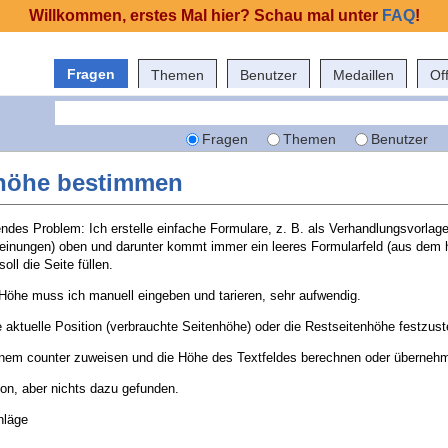
Willkommen, erstes Mal hier? Schau mal unter
FAQ
!
Fragen
Themen
Benutzer
Medaillen
Of
Fragen
Themen
Benutzer
nhöhe bestimmen
gendes Problem: Ich erstelle einfache Formulare, z. B. als Verhandlungsvorlage
Meinungen) oben und darunter kommt immer ein leeres Formularfeld (aus dem 
soll die Seite füllen.
e Höhe muss ich manuell eingeben und tarieren, sehr aufwendig.
e aktuelle Position (verbrauchte Seitenhöhe) oder die Restseitenhöhe festzust
einem counter zuweisen und die Höhe des Textfeldes berechnen oder überneh
on, aber nichts dazu gefunden.
hläge