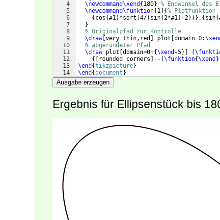
4
\newcommand\xend
{
180
}
% Endwinkel des E
5
\newcommand\funktion
[
1
]
{
% Plotfunktion
6
{
cos
(
#1
)
*sqrt
(
4/
(
sin
(
2*#1
)
+2
))}
,
{
sin
(
7
}
8
% Originalpfad zur Kontrolle
9
\draw
[
very thin,red
]
 plot
[
domain=0:
\xen
10
% abgerundeter Pfad
11
\draw
 plot
[
domain=0:
{
\xend
-5
}]
(
\funkti
12
{[
rounded corners
]
--
(
\funktion
{
\xend
}
13
\end
{
tikzpicture
}
14
\end
{
document
}
Ausgabe erzeugen
Ergebnis für Ellipsenstück bis 18