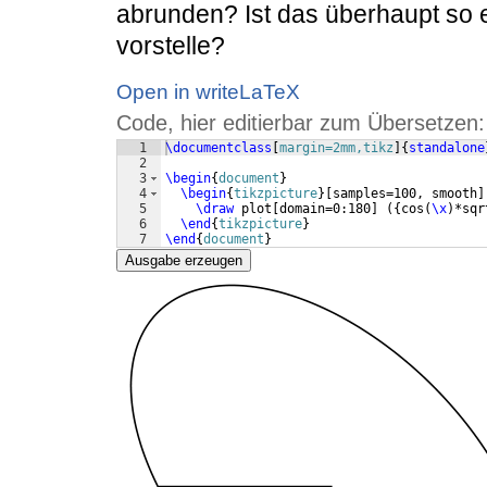
abrunden? Ist das überhaupt so e
vorstelle?
Open in writeLaTeX
Code, hier editierbar zum Übersetzen:
1
\documentclass
[
margin=2mm,tikz
]
{
standalone
2
3
\begin
{
document
}
4
\begin
{
tikzpicture
}
[
samples=100, smooth
]
5
\draw
 plot
[
domain=0:180
]
({
cos
(
\x
)
*sqr
6
\end
{
tikzpicture
}
7
\end
{
document
}
Ausgabe erzeugen