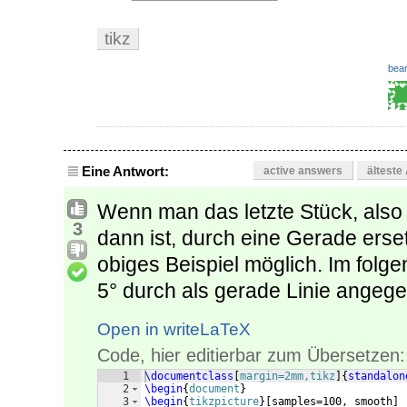
tikz
bear
Eine Antwort:
active answers
älteste
Wenn man das letzte Stück, also
3
dann ist, durch eine Gerade erset
obiges Beispiel möglich. Im folge
5° durch als gerade Linie angeg
Open in writeLaTeX
Code, hier editierbar zum Übersetzen:
1
\documentclass
[
margin=2mm,tikz
]
{
standalon
2
\begin
{
document
}
3
\begin
{
tikzpicture
}
[
samples=100, smooth
]