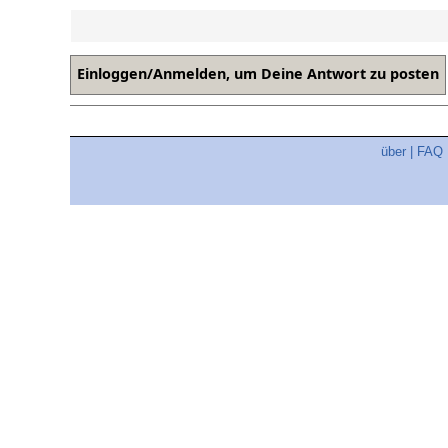
über
|
FAQ