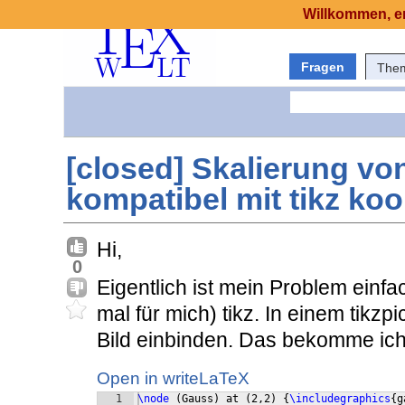
Willkommen, er
Fragen
The
[closed] Skalierung von
kompatibel mit tikz ko
Hi,
0
Eigentlich ist mein Problem einfa
mal für mich) tikz. In einem tikzp
Bild einbinden. Das bekomme ich
Open in writeLaTeX
1
\node
(
Gauss
)
 at 
(
2,2
)
{
\includegraphics
{
g