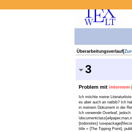
Überarbeitungsverlauf[
Zur
3
Problem mit
internem
Ich möchte meine Literaturlist
es aber auch an natbib? Ich hab
in meinem Dokument in der Refe
Ich verwende Overleaf, jedoch 
\documentclass[a4paper,man,na
{todonotes} \usepackage{fileco
title = {The Tipping Point}, pu