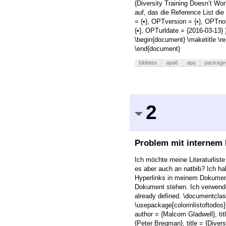
{Diversity Training Doesn’t Work
auf, das die Reference List di
= {•}, OPTversion = {•}, OPTn
{•}, OPTurldate = {2016-03-13} }
\begin{document} \maketitle \r
\end{document}
biblatex
apa6
apa
package
2
Problem mit internem 
Ich möchte meine Literaturlist
es aber auch an natbib? Ich ha
Hyperlinks in meinem Dokument 
Dokument stehen. Ich verwende
already defined. \documentcla
\usepackage[colorinlistoftodos
author = {Malcom Gladwell}, tit
{Peter Bregman}, title = {Divers