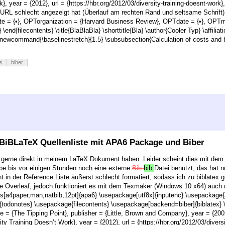
}, year = {2012}, url = {https://hbr.org/2012/03/diversity-training-doesnt-work}
e URL schlecht angezeigt hat (Überlauf am rechten Rand und seltsame Schrift)
ote = {•}, OPTorganization = {Harvard Business Review}, OPTdate = {•}, OP
 \end{filecontents} \title{BlaBlaBla} \shorttitle{Bla} \author{Cooler Typ} \affil
enewcommand{\baselinestretch}{1.5} \subsubsection{Calculation of costs and be
s
biber
BiBLaTeX Quellenliste mit APA6 Package und Biber
e gerne direkt in meinem LaTeX Dokument haben. Leider scheint dies mit dem A
be bis vor einigen Stunden noch eine externe
Bib
bib
Datei benutzt, das hat n
in der Reference Liste äußerst schlecht formatiert, sodass ich zu biblatex 
 Overleaf, jedoch funktioniert es mit dem Texmaker (Windows 10 x64) auch n
ss[a4paper,man,natbib,12pt]{apa6} \usepackage[utf8x]{inputenc} \usepackag
]{todonotes} \usepackage{filecontents} \usepackage[backend=biber]{biblatex} \
le = {The Tipping Point}, publisher = {Little, Brown and Company}, year = {200
ity Training Doesn’t Work}, year = {2012}, url = {https://hbr.org/2012/03/divers