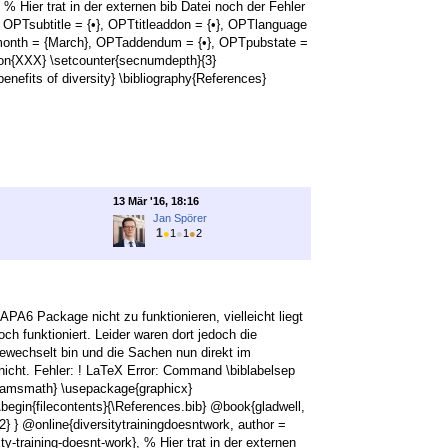
, % Hier trat in der externen bib Datei noch der Fehler
 OPTsubtitle = {•}, OPTtitleaddon = {•}, OPTlanguage
Tmonth = {March}, OPTaddendum = {•}, OPTpubstate =
iation{XXX} \setcounter{secnumdepth}{3}
nefits of diversity} \bibliography{References}
13 Mär '16, 18:16
Jan Spörer
1
●
1
●
1
●
2
PA6 Package nicht zu funktionieren, vielleicht liegt
och funktioniert. Leider waren dort jedoch die
gewechselt bin und die Sachen nun direkt im
icht. Fehler: ! LaTeX Error: Command \biblabelsep
e{amsmath} \usepackage{graphicx}
begin{filecontents}{\References.bib} @book{gladwell,
2} } @online{diversitytrainingdoesntwork, author =
ity-training-doesnt-work}, % Hier trat in der externen