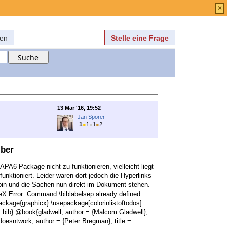
Anmelden
über
FAQ
×
fen
Stelle eine Frage
13 Mär '16, 19:52
Jan Spörer
1
●
1
●
1
●
2
iber
PA6 Package nicht zu funktionieren, vielleicht liegt
unktioniert. Leider waren dort jedoch die Hyperlinks
 bin und die Sachen nun direkt im Dokument stehen.
eX Error: Command \biblabelsep already defined.
kage{graphicx} \usepackage[colorinlistoftodos]
s.bib} @book{gladwell, author = {Malcom Gladwell},
gdoesntwork, author = {Peter Bregman}, title =