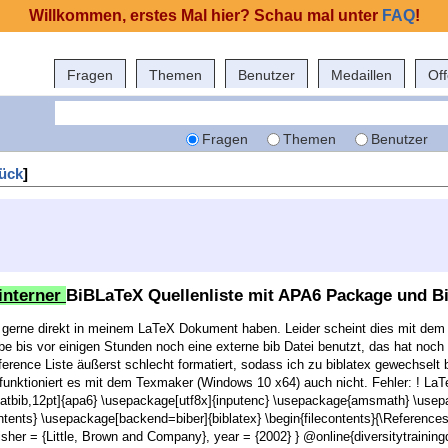
Willkommen, erstes Mal hier? Schau mal unter
FAQ
!
Fragen
Themen
Benutzer
Medaillen
Of
Fragen
Themen
Benutzer
ück
]
interner
BiBLaTeX Quellenliste mit APA6 Package und B
e gerne direkt in meinem LaTeX Dokument haben. Leider scheint dies mit dem A
e bis vor einigen Stunden noch eine externe bib Datei benutzt, das hat noch f
rence Liste äußerst schlecht formatiert, sodass ich zu biblatex gewechselt
funktioniert es mit dem Texmaker (Windows 10 x64) auch nicht. Fehler: ! LaT
tbib,12pt]{apa6} \usepackage[utf8x]{inputenc} \usepackage{amsmath} \usepac
ntents} \usepackage[backend=biber]{biblatex} \begin{filecontents}{\Reference
blisher = {Little, Brown and Company}, year = {2002} } @online{diversitytrainin