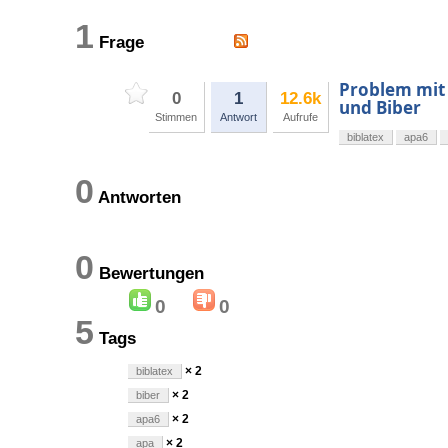
1
Frage
Problem mit 
0
1
12.6k
und Biber
Stimmen
Antwort
Aufrufe
biblatex
apa6
0
Antworten
0
Bewertungen
0
0
5
Tags
× 2
biblatex
× 2
biber
× 2
apa6
× 2
apa