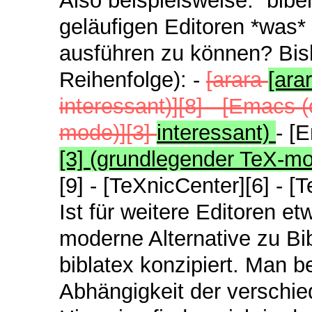
Also beispielsweise: `bib
geläufigen Editoren *was* 
ausführen zu können? Bish
Reihenfolge): -
[arara
[ara
interessant)][8] - [Emac
mode)][3]
interessant)
- [
[3] (grundlegender TeX-m
[9] - [TeXnicCenter][6] - [
Ist für weitere Editoren et
moderne Alternative zu Bi
biblatex konzipiert. Man 
Abhängigkeit der verschi