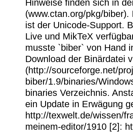
Hinweise finden sich in de
(www.ctan.org/pkg/biber).
ist der Unicode-Support. B
Live und MikTeX verfügbar. 
musste `biber` von Hand i
Download der Binärdatei v
(http://sourceforge.net/proj
biber/1.9/binaries/Windows
binaries Verzeichnis. Ansta
ein Update in Erwägung g
http://texwelt.de/wissen/f
meinem-editor/1910 [2]: ht