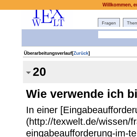
Willkommen, er
Fragen
The
Überarbeitungsverlauf[
Zurück
]
20
Wie verwende ich b
In einer [Eingabeaufforder
(http://texwelt.de/wissen/f
eingabeaufforderung-im-te