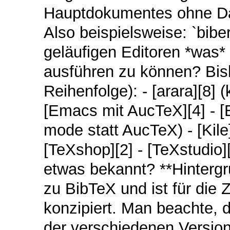
Hauptdokumentes ohne Da
Also beispielsweise: `bib
geläufigen Editoren *was* 
ausführen zu können? Bish
Reihenfolge): - [arara][8] 
[Emacs mit AucTeX][4] - [
mode statt AucTeX) - [Kile]
[TeXshop][2] - [TeXstudio][
etwas bekannt? **Hintergru
zu BibTeX und ist für die
konzipiert. Man beachte, 
der verschiedenen Version