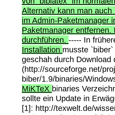
von `biblatex` im norma
Alternativ kann man auch 
im Admin-Paketmanager in
Paketmanager entfernen.
durchführen.
----- In frühe
Installation
musste `biber`
geschah durch Download de
(http://sourceforge.net/proj
biber/1.9/binaries/Window
MiKTeX
binaries Verzeichn
sollte ein Update in Erw
[1]: http://texwelt.de/wis