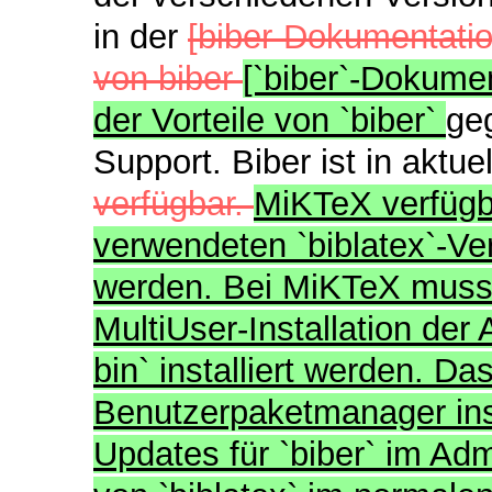
in der
[biber-Dokumentatio
von biber
[`biber`-Dokumen
der Vorteile von `biber`
ge
Support. Biber ist in aktu
verfügbar.
MiKTeX verfügba
verwendeten `biblatex`-Ver
werden. Bei MiKTeX muss
MultiUser-Installation der
bin` installiert werden. Da
Benutzerpaketmanager inst
Updates für `biber` im Ad