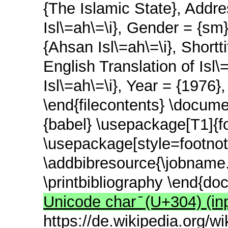
{The Islamic State},
Addres
Isl\=ah\=\i},
Gender = {sm
{Ahsan Isl\=ah\=\i},
Shortti
English Translation of Isl
Isl\=ah\=\i},
Year = {1976}
\end{filecontents}
\documen
{babel}
\usepackage[T1]{f
\usepackage[style=footnot
\addbibresource{\jobname
\printbibliography
\end{do
Unicode char ̄ (U+304) (in
https://de.wikipedia.org/w