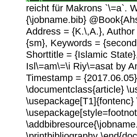
reicht für Makrons `\=a`. W
{\jobname.bib} @Book{Ahsa
Address = {K.\,A.}, Author
{sm}, Keywords = {secondar
Shorttitle = {Islamic State
Isl\=am\=\i Riy\=asat by Am
Timestamp = {2017.06.05} 
\documentclass{article} \
\usepackage[T1]{fontenc} 
\usepackage[style=footnot
\addbibresource{\jobname.
\printbibliography \end{do