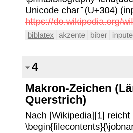
Unicode char ̄ (U+304) (in
https://de.wikipedia.org/w
biblatex
akzente
biber
input
4
Makron-Zeichen (Län
Querstrich)
Nach [Wikipedia][1] reicht
\begin{filecontents}{\jobn