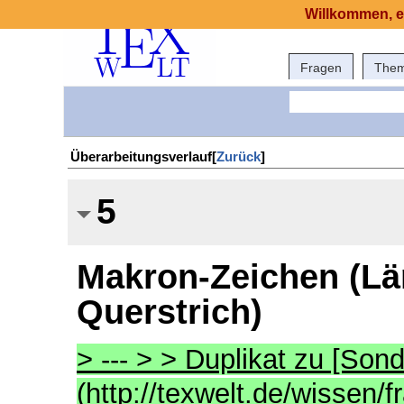
Willkommen, e
Fragen
The
Überarbeitungsverlauf[
Zurück
]
5
Makron-Zeichen (Län
Querstrich)
> --- > > Duplikat zu [Son
(http://texwelt.de/wissen/