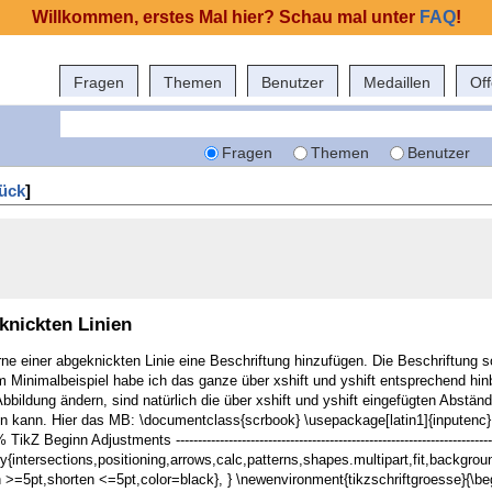
Willkommen, erstes Mal hier? Schau mal unter
FAQ
!
Fragen
Themen
Benutzer
Medaillen
Of
Fragen
Themen
Benutzer
ück
]
knickten Linien
ne einer abgeknickten Linie eine Beschriftung hinzufügen. Die Beschriftung
nem Minimalbeispiel habe ich das ganze über xshift und yshift entsprechend hi
Abbildung ändern, sind natürlich die über xshift und yshift eingefügten Abst
n kann. Hier das MB: \documentclass{scrbook} \usepackage[latin1]{inputenc
inn Adjustments -------------------------------------------------------------------------------
y{intersections,positioning,arrows,calc,patterns,shapes.multipart,fit,backgroun
 >=5pt,shorten <=5pt,color=black}, } \newenvironment{tikzschriftgroesse}{\be