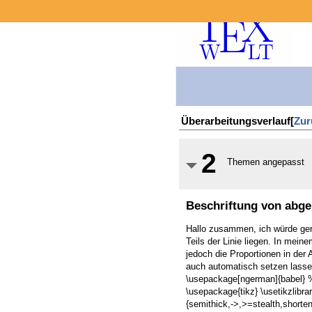
Überarbeitungsverlauf[
Zur
2
Themen angepasst
Beschriftung von abge
Hallo zusammen, ich würde ger
Teils der Linie liegen. In mei
jedoch die Proportionen in der 
auch automatisch setzen lasse
\usepackage[ngerman]{babel} % TikZ Beg
\usepackage{tikz} \usetikzlibrar
{semithick,->,>=stealth,shorten