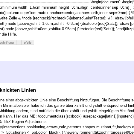
--------------------------------------------------------------------------------- \begin{document
aw,minimum width=1.6cm,minimum height=3cm,align=center,inner sep=0cm} ] %
trix)[column sep=1cm,matrix anchor=center,anchor=north,inner sep=0mm] { % 
eite Zeile & \node [rechteck](rechteck5){ebenso\\ein\\Tester}; \\ }; \draw [pfeil
rth) node [above,yshift=1.6cm,xshift=-0.8cm] {\textcolor{red}{Satz}}; \draw [pf
t) node [above,yshift=0cm,xshift=-0.95cm] {\textcolor{red}{Satz}}; \end{tikzpic
die Hilfe.
schriftung
pfeile
knickten Linien
ne einer abgeknickten Linie eine Beschriftung hinzufügen. Die Beschriftung
nem Minimalbeispiel habe ich das ganze über xshift und yshift entsprechend hi
Abbildung ändern, sind natürlich die über xshift und yshift eingefügten Abst
n kann. Hier das MB: \documentclass{scrbook} \usepackage[latin1]{inputenc
inn Adjustments -------------------------------------------------------------------------------
y{intersections,positioning,arrows,calc,patterns,shapes.multipart,fit,backgroun
 >=5pt,shorten <=5pt,color=black}, } \newenvironment{tikzschriftgroesse}{\be