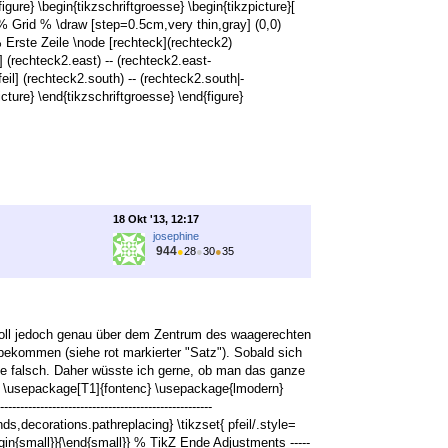
} \begin{figure} \begin{tikzschriftgroesse} \begin{tikzpicture}[
 Grid % \draw [step=0.5cm,very thin,gray] (0,0)
Erste Zeile \node [rechteck](rechteck2)
] (rechteck2.east) -- (rechteck2.east-
eil] (rechteck2.south) -- (rechteck2.south|-
ture} \end{tikzschriftgroesse} \end{figure}
18 Okt '13, 12:17
josephine
944
●
28
●
30
●
35
 soll jedoch genau über dem Zentrum des waagerechten
nbekommen (siehe rot markierter "Satz"). Sobald sich
ände falsch. Daher wüsste ich gerne, ob man das ganze
} \usepackage[T1]{fontenc} \usepackage{lmodern}
----------------------------------------------
ds,decorations.pathreplacing} \tikzset{ pfeil/.style=
gin{small}}{\end{small}} % TikZ Ende Adjustments -----