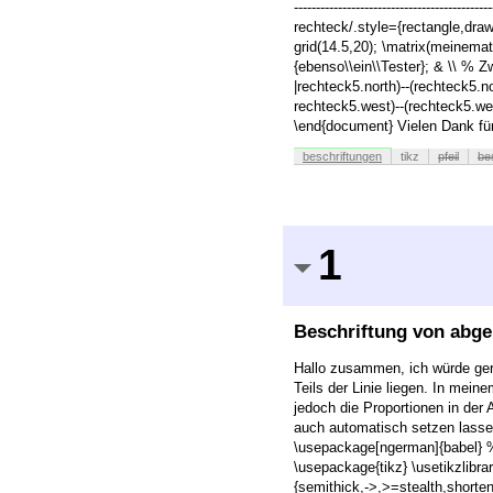
---------------------------------------
rechteck/.style={rectangle,dr
grid(14.5,20); \matrix(meinema
{ebenso\\ein\\Tester}; & \\ % Zw
|rechteck5.north)--(rechteck5.no
rechteck5.west)--(rechteck5.wes
\end{document} Vielen Dank für 
beschriftungen
tikz
pfeil
be
1
Beschriftung von abge
Hallo zusammen, ich würde ger
Teils der Linie liegen. In mei
jedoch die Proportionen in der 
auch automatisch setzen lasse
\usepackage[ngerman]{babel} % TikZ Beg
\usepackage{tikz} \usetikzlibrar
{semithick,->,>=stealth,shorten