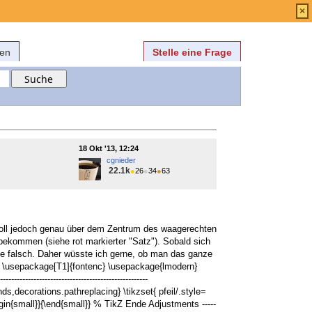
Anmelden
über
FAQ
×
fen
Stelle eine Frage
18 Okt '13, 12:24
cgnieder
22.1k
●
26
●
34
●
63
 soll jedoch genau über dem Zentrum des waagerechten
nbekommen (siehe rot markierter "Satz"). Sobald sich
ände falsch. Daher wüsste ich gerne, ob man das ganze
} \usepackage[T1]{fontenc} \usepackage{lmodern}
----------------------------------------------
ds,decorations.pathreplacing} \tikzset{ pfeil/.style=
gin{small}}{\end{small}} % TikZ Ende Adjustments -----