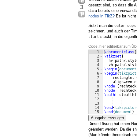
gesetzt sind, so dass die
3
dazu bereits eine verwand
nodes in TikZ?
Es ist nicht
Setzt man die
s
outer sep
zeichnen, und auch der Tim
steckt, in die eigent
start
Code, hier editierbar zum Üb
1
\documentclass
[
2
\tikzset
{
3
  hv path/.styl
4
  vh path/.styl
5
\begin
{
document
6
\begin
{
tikzpict
7
    rectangle, 
8
    align=cente
9
\node
[
rechteck
10
\node
[
rechteck
11
\path
[
-stealth
]
12
13
14
\end
{
tikzpictur
15
\end
{
document
}
Ausgabe erzeugen
Diese Lösung hat einen Nac
geändert werden. Da die
sh
(Man könnte theoretisch ma