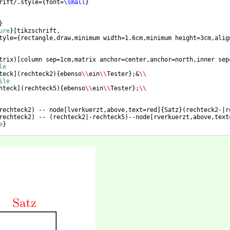
rift/.style=
{
font=
\small
}
}
ure
}
[
tikzschrift,
tyle=
{
rectangle,draw,minimum width=1.6cm,minimum height=3cm,alig
trix
)
[
column sep=1cm,matrix anchor=center,anchor=north,inner sep
le
teck
]
(
rechteck2
)
{
ebenso
\\
ein
\\
Tester
}
;&
\\
ile
hteck
]
(
rechteck5
)
{
ebenso
\\
ein
\\
Tester
}
;
\\
rechteck2
)
 -- node
[
lverkuerzt,above,text=red
]
{
Satz
}
(
rechteck2-|r
rechteck2
)
 -- 
(
rechteck2|-rechteck5
)
--node
[
rverkuerzt,above,text
e
}