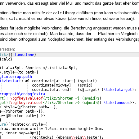
ann verwenden, das erzeugt aber viel Müll und macht das ganze fast eher kompl
tion könnte man mithilfe der
-Library einführen (man kann selbstverstä
calc
llen,
macht es nur etwas kürzer (aber wie ich finde, schwerer lesbar)).
calc
, dass für jede mögliche Verbindung, die Berechnung angepasst werden muss (
 es aber noch sehr einfach). Man beachte, dass der
-Pfad hier im Vergleich
--
sind oben orthogonal zum Nodepfad berechnet, hier entlang des Verbindungs
ersetzen:
tikz
]
{
standalone
}
{
calc
}
itial=+5pt, Shorten </.initial=+5pt,
/.style=
{
to path=
{
gfinterruptpath
ikztostart
)
 #1 coordinate
[
at start
]
(
s@start
)
  coordinate
[
midway
]
(
s@mid
)
  coordinate
[
at end
]
(
s@target
)
(
\tikztotarget
)
;
rruptpath\endpgfextra
rt)! 
\pgfkeysvalueof
{/tikz/Shorten <}!(s@mid)$
)
get)!
\pgfkeysvalueof
{/tikz/Shorten >}!(s@mid)$
)
\tikztonodes
}}
,
/.style=
{
@Shorten path=--
}
,
e=
{
@Shorten path=-|
}
,
e=
{
@Shorten path=|-
}}
}
ure
}
[
rechteck/.style=
{
draw, minimum width=+1.6cm, minimum height=+3cm,
r, inner sep=+0pt
}]
]
(
rechteck2
)
{
ebenso
\\
ein
\\
Tester
}
;