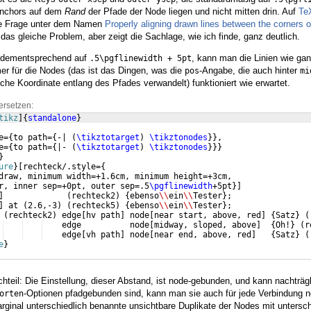
 Anchors auf dem
Rand
der Pfade der Node liegen und nicht mitten drin. Auf
Te
te Frage unter dem Namen
Properly aligning drawn lines between the corners o
 das gleiche Problem, aber zeigt die Sachlage, wie ich finde, ganz deutlich.
 dementsprechend auf
, kann man die Linien wie ga
.5\pgflinewidth + 5pt
er für die Nodes (das ist das Dingen, was die
-Angabe, die auch hinter
pos
mi
liche Koordinate entlang des Pfades verwandelt) funktioniert wie erwartet.
ersetzen:
tikz
]
{
standalone
}
e=
{
to path=
{
-| 
(
\tikztotarget
)
\tikztonodes
}}
,
e=
{
to path=
{
|- 
(
\tikztotarget
)
\tikztonodes
}}}
}
ure
}
[
rechteck/.style=
{
draw, minimum width=+1.6cm, minimum height=+3cm,
r, inner sep=+0pt, outer sep=.5
\pgflinewidth
+5pt
}]
]
(
rechteck2
)
{
ebenso
\\
ein
\\
Tester
}
;
]
 at 
(
2.6,-3
)
(
rechteck5
)
{
ebenso
\\
ein
\\
Tester
}
;
(
rechteck2
)
 edge
[
hv path
]
 node
[
near start, above, red
]
{
Satz
}
(
    edge          node
[
midway, sloped, above
]
{
Oh!
}
(
r
    edge
[
vh path
]
 node
[
near end, above, red
]
{
Satz
}
(
e
}
hteil: Die Einstellung, dieser Abstand, ist node-gebunden, und kann nachträg
-Optionen pfadgebunden sind, kann man sie auch für jede Verbindung n
orten
rginal unterschiedlich benannte unsichtbare Duplikate der Nodes mit untersc