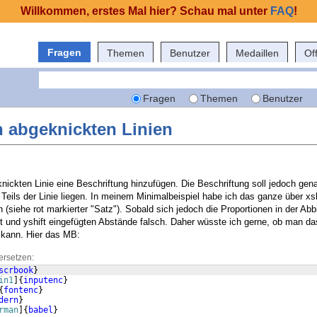
Willkommen, erstes Mal hier? Schau mal unter
FAQ
!
Fragen
Themen
Benutzer
Medaillen
Of
Fragen
Themen
Benutzer
n abgeknickten Linien
knickten Linie eine Beschriftung hinzufügen. Die Beschriftung soll jedoch ge
eils der Linie liegen. In meinem Minimalbeispiel habe ich das ganze über xsh
siehe rot markierter "Satz"). Sobald sich jedoch die Proportionen in der Abb
ift und yshift eingefügten Abstände falsch. Daher wüsste ich gerne, ob man d
 kann. Hier das MB:
ersetzen:
scrbook
}
in1
]
{
inputenc
}
{
fontenc
}
dern
}
rman
]
{
babel
}