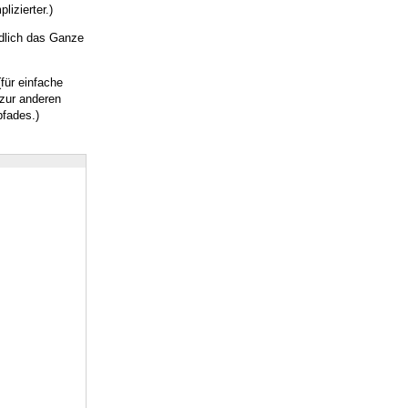
izierter.)
ndlich das Ganze
für einfache
 zur anderen
pfades.)