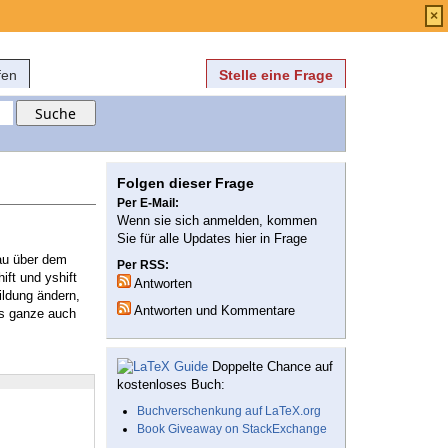
Anmelden
über
FAQ
×
fen
Stelle eine Frage
Folgen dieser Frage
Per E-Mail:
Wenn sie sich anmelden, kommen
Sie für alle Updates hier in Frage
nau über dem
Per RSS:
ift und yshift
Antworten
ildung ändern,
Antworten und Kommentare
as ganze auch
Doppelte Chance auf
kostenloses Buch:
Buchverschenkung auf LaTeX.org
Book Giveaway on StackExchange