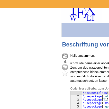
Beschriftung vo
Hallo zusammen,
4
ich würde gerne einer abge
Zentrum des waagerechten T
entsprechend hinbekommen (
sind natürlich die über xsh
automatisch setzen lassen
Code, hier editierbar zum Üb
1
\documentclass
{
2
\usepackage
[
lat
3
\usepackage
[
T1
]
4
\usepackage
{
lmo
5
\usepackage
[
nge