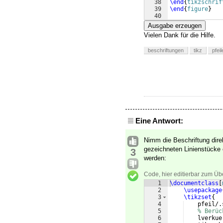
38
\end
{
tikzschrif
39
\end
{
figure
}
40
41
\end
{
document
}
Ausgabe erzeugen
Vielen Dank für die Hilfe.
beschriftungen
tikz
pfeil
Eine Antwort:
Nimm die Beschriftung direk
gezeichneten Linienstücke 
3
werden:
Code, hier editierbar zum Üb
1
\documentclass
[
2
\usepackage
3
\tikzset
{
4
    pfeil/.
5
% Berüc
6
    lverkue