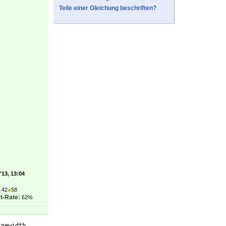
Teile einer Gleichung beschriften?
'13, 13:04
●
42
●
58
t-Rate:
62%
inewidth