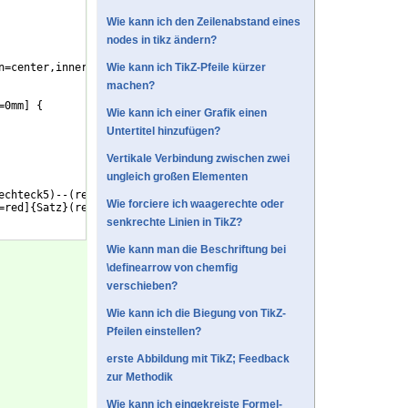
Wie kann ich den Zeilenabstand eines
nodes in tikz ändern?
n=center,inner sep=0cm
Wie kann ich TikZ-Pfeile kürzer
}
machen?
=0mm
]
{
Wie kann ich einer Grafik einen
Untertitel hinzufügen?
Vertikale Verbindung zwischen zwei
ungleich großen Elementen
echteck5
)
--
(
rechteck5
)
;
Wie forciere ich waagerechte oder
=red
]
{
Satz
}
(
rechteck5
)
;
senkrechte Linien in TikZ?
Wie kann man die Beschriftung bei
\definearrow von chemfig
verschieben?
Wie kann ich die Biegung von TikZ-
Pfeilen einstellen?
erste Abbildung mit TikZ; Feedback
zur Methodik
Wie kann ich eingekreiste Formel-