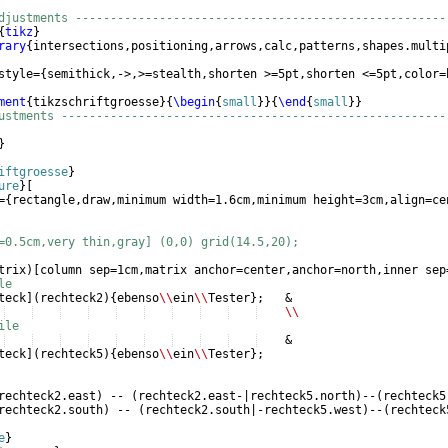
djustments -----------------------------------------------------
{
tikz
}
rary
{
intersections,positioning,arrows,calc,patterns,shapes.multi
style=
{
semithick,->,>=stealth,shorten >=5pt,shorten <=5pt,color=
ment
{
tikzschriftgroesse
}
{
\begin
{
small
}
}
{
\end
{
small
}
}
ustments -------------------------------------------------------
}
iftgroesse
}
ure
}
[
=
{
rectangle,draw,minimum width=1.6cm,minimum height=3cm,align=ce
=0.5cm,very thin,gray] (0,0) grid(14.5,20);
trix
)
[
column sep=1cm,matrix anchor=center,anchor=north,inner sep
le
teck
]
(
rechteck2
)
{
ebenso
\\
ein
\\
Tester
}
;   &
\\
ile
    &
teck
]
(
rechteck5
)
{
ebenso
\\
ein
\\
Tester
}
;                          
rechteck2.east
)
 -- 
(
rechteck2.east-|rechteck5.north
)
--
(
rechteck5
rechteck2.south
)
 -- 
(
rechteck2.south|-rechteck5.west
)
--
(
rechteck
e
}