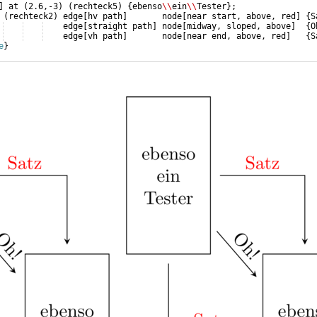
]
 at 
(
2.6,-3
)
(
rechteck5
)
{
ebenso
\\
ein
\\
Tester
}
;
(
rechteck2
)
 edge
[
hv path
]
       node
[
near start, above, red
]
{
S
    edge
[
straight path
]
 node
[
midway, sloped, above
]
{
O
    edge
[
vh path
]
       node
[
near end, above, red
]
{
S
e
}