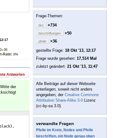
Frage-Themen:
×734
tikz
×50
beschriftungen
 12:17
×36
pfeile
0
●
35
gestellte Frage:
18 Okt '13, 12:17
t-Rate:
0%
Frage wurde gesehen:
17,514 Mal
zuletzt geändert:
21 Okt '13, 11:47
este Antworten
Alle Beiträge auf dieser Webseite
Mitte der
unterliegen, soweit nicht anders
ksichtigt
angegeben, der
Creative Commons
Attribution Share-Alike 3.0
Lizenz
(cc-by-sa 3.0).
verwandte Fragen
black
}
,
Pfeile im Kreis, Nodes und Pfeile
beschriften, ein Node genau oben