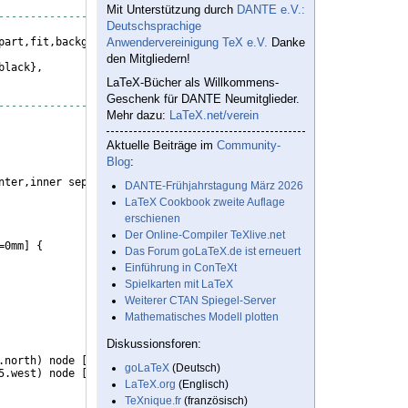
Mit Unterstützung durch
DANTE e.V.:
----------------------------------------------------------------
Deutschsprachige
part,fit,backgrounds,decorations.pathreplacing
Anwendervereinigung TeX e.V.
Danke
}
den Mitgliedern!
black
}
,
LaTeX-Bücher als Willkommens-
Geschenk für DANTE Neumitglieder.
----------------------------------------------------------------
Mehr dazu:
LaTeX.net/verein
Aktuelle Beiträge im
Community-
Blog
:
nter,inner sep=0cm
}
DANTE-Frühjahrstagung März 2026
LaTeX Cookbook zweite Auflage
erschienen
Der Online-Compiler TeXlive.net
=0mm
]
{
Das Forum goLaTeX.de ist erneuert
Einführung in ConTeXt
Spielkarten mit LaTeX
Weiterer CTAN Spiegel-Server
Mathematisches Modell plotten
                             
\\
Diskussionsforen:
.north
)
 node 
[
above,yshift=1.6cm,xshift=-0.8cm
]
{
\textcolor
{
red
}
goLaTeX
(Deutsch)
5.west
)
 node 
[
above,yshift=0cm,xshift=-0.95cm
]
{
\textcolor
{
red
}
{
LaTeX.org
(Englisch)
TeXnique.fr
(französisch)