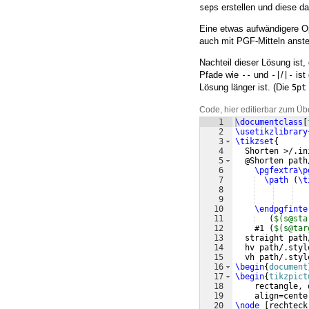
s erstellen und diese d
sep
Eine etwas aufwändigere Op
auch mit PGF-Mitteln anste
Nachteil dieser Lösung ist
Pfade wie
und
/
ist
--
-|
|-
Lösung länger ist. (Die
5pt
Code, hier editierbar zum Üb
1
\documentclass
[
2
\usetikzlibrary
3
\tikzset
{
4
  Shorten >/.in
5
  @Shorten path
6
\pgfextra\p
7
\path
(
\t
8
9
10
\endpgfinte
11
(
$(s@sta
12
    #1 
(
$(s@tar
13
  straight path
14
  hv path/.styl
15
  vh path/.styl
16
\begin
{
document
17
\begin
{
tikzpict
18
    rectangle, 
19
    align=cente
20
\node
[
rechteck