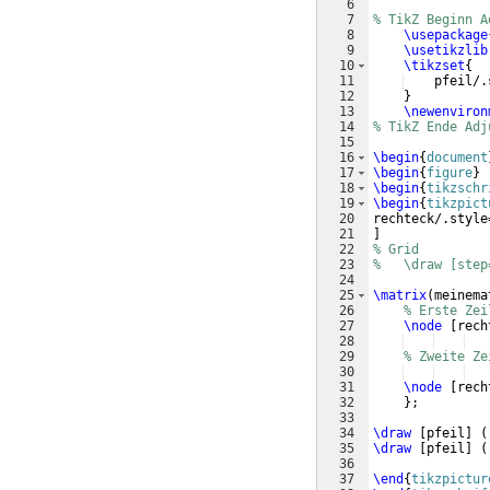
6
7
% TikZ Beginn A
8
\usepackage
9
\usetikzlib
10
\tikzset
{
11
    pfeil/.
12
}
13
\newenviron
14
% TikZ Ende Adj
15
16
\begin
{
document
17
\begin
{
figure
}
18
\begin
{
tikzschr
19
\begin
{
tikzpict
20
rechteck/.style
21
]
22
% Grid
23
%   \draw [step
24
25
\matrix
(
meinema
26
% Erste Zei
27
\node
[
rech
28
29
% Zweite Ze
30
31
\node
[
rech
32
}
;
33
34
\draw
[
pfeil
]
(
35
\draw
[
pfeil
]
(
36
37
\end
{
tikzpictur