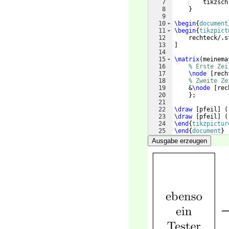
7
    tikzsch
8
}
9
10
\begin
{
document
11
\begin
{
tikzpict
12
    rechteck/.s
13
]
14
15
\matrix
(
meinema
16
% Erste Zei
17
\node
[
rech
18
% Zweite Ze
19
    &
\node
[
rec
20
}
;
21
22
\draw
[
pfeil
]
(
23
\draw
[
pfeil
]
(
24
\end
{
tikzpictur
25
\end
{
document
}
Ausgabe erzeugen