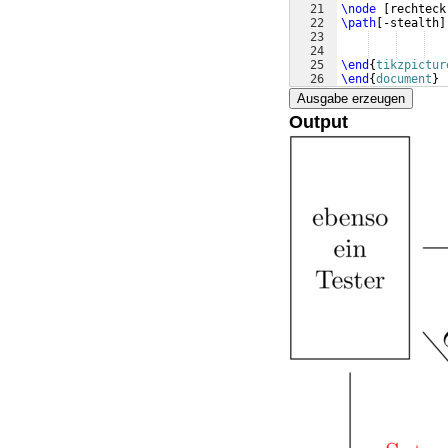
21
\node
[
rechteck
22
\path
[
-stealth
]
23
24
25
\end
{
tikzpictur
26
\end
{
document
}
Ausgabe erzeugen
Output