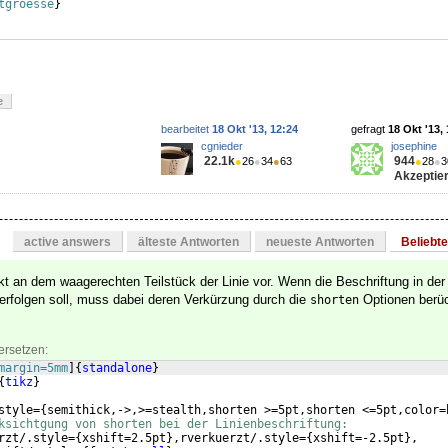
tgroesse
}
e
bearbeitet
18 Okt '13, 12:24
gefragt
18 Okt '13,
cgnieder
josephine
22.1k
944
●
26
●
34
●
63
●
28
●
3
Akzeptier
active answers
älteste Antworten
neueste Antworten
Beliebt
t an dem waagerechten Teilstück der Linie vor. Wenn die Beschriftung in der 
erfolgen soll, muss dabei deren Verkürzung durch die
Optionen berüc
shorten
ersetzen:
margin=5mm
]
{
standalone
}
{
tikz
}
style=
{
semithick,->,>=stealth,shorten >=5pt,shorten <=5pt,color=
ksichtgung von shorten bei der Linienbeschriftung:
rzt/.style=
{
xshift=2.5pt
}
,rverkuerzt/.style=
{
xshift=-2.5pt
}
,