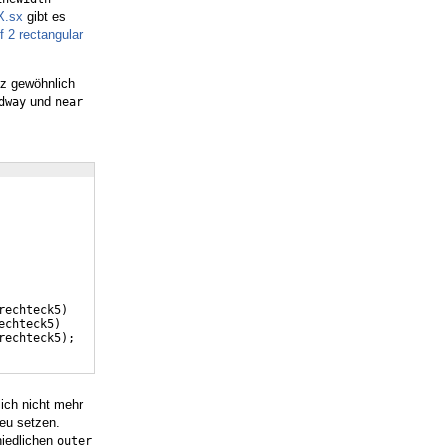
X.sx
gibt es
f 2 rectangular
nz gewöhnlich
und
dway
near 
rechteck5
)
echteck5
)
rechteck5
)
;
lich nicht mehr
eu setzen.
hiedlichen
outer 