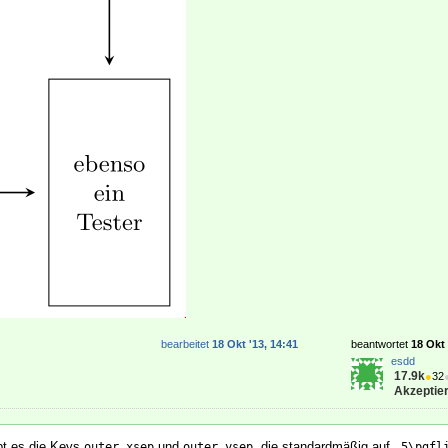
bearbeitet
18 Okt '13, 14:41
beantwortet
18 Okt 
esdd
17.9k
●
32
Akzeptier
bt es die Keys
und
, die standardmäßig auf
outer xsep
outer ysep
.5\pgfl