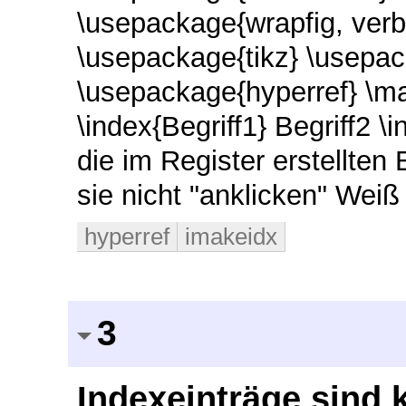
\usepackage{wrapfig, verb
\usepackage{tikz}
\usepac
\usepackage{hyperref}
\m
\index{Begriff1}
Begriff2 \
die im Register erstellten 
sie nicht "anklicken" Wei
hyperref
imakeidx
3
Indexeinträge sind 