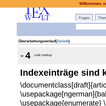
Willkommen, er
Fragen
The
Überarbeitungsverlauf[
Zurück
]
4
code markup
Indexeinträge sind 
\documentclass[draft]{arti
\usepackage[ngerman]{ba
\usepackage{enumerate}