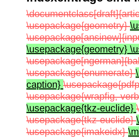
\documentclass[draft]{arti
\usepackage{geometry}
\
\usepackage[ansinew]{inp
\usepackage{geometry} \
\usepackage[ngerman]{ba
\usepackage{enumerate}
caption}
\usepackage{pdf
\usepackage{wrapfig, verb
\usepackage{tkz-euclide}
\usepackage{tkz-euclide}
\usepackage{imakeidx}
\m