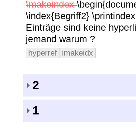
\makeindex
\begin{docum
\index{Begriff2}
\printinde
Einträge sind keine hyperl
jemand warum ?
hyperref
imakeidx
2
1