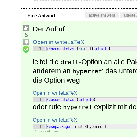
Eine Antwort:
active answers
älteste
Der Aufruf
5
Open in writeLaTeX
1
\documentclass
[
draft
]
{
article
}
leitet die
-Option an alle Pa
draft
anderem an
: das unter
hyperref
die Option weg
Open in writeLaTeX
1
\documentclass
{
article
}
oder rufe
explizit mit d
hyperref
Open in writeLaTeX
1
\usepackage
[
final
]
{
hyperref
]
Permanenter link