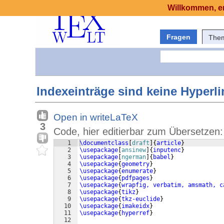
Willkommen, er
Fragen
The
Indexeinträge sind keine Hyperli
Open in writeLaTeX
3
Code, hier editierbar zum Übersetzen:
1
\documentclass
[
draft
]
{
article
}
2
\usepackage
[
ansinew
]
{
inputenc
}
3
\usepackage
[
ngerman
]
{
babel
}
4
\usepackage
{
geometry
}
5
\usepackage
{
enumerate
}
6
\usepackage
{
pdfpages
}
7
\usepackage
{
wrapfig, verbatim, amsmath, c
8
\usepackage
{
tikz
}
9
\usepackage
{
tkz-euclide
}
10
\usepackage
{
imakeidx
}
11
\usepackage
{
hyperref
}
12