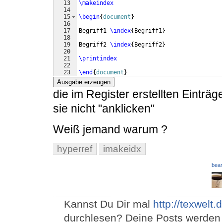
13
\makeindex
14
15
\begin
{
document
}
16
17
Begriff1 
\index
{
Begriff1
}
18
19
Begriff2 
\index
{
Begriff2
}
20
21
\printindex
22
23
\end
{
document
}
Ausgabe erzeugen
die im Register erstellten Einträg
sie nicht "anklicken"
Weiß jemand warum ?
hyperref
imakeidx
bear
Kannst Du Dir mal
http://texwelt
durchlesen? Deine Posts werden 