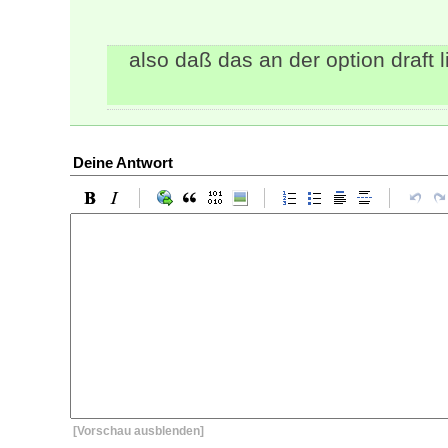
also daß das an der option draft l
Deine Antwort
[Vorschau ausblenden]