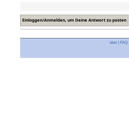
über
|
FAQ