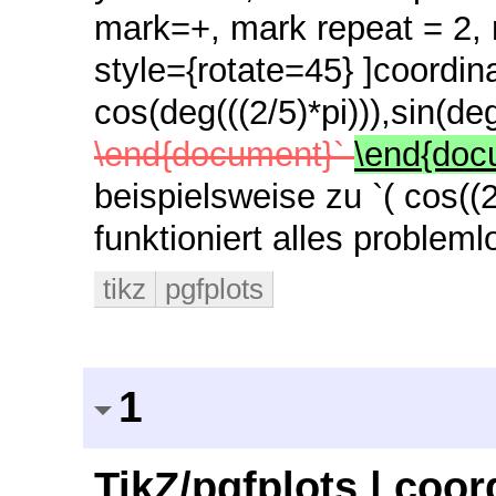
mark=+,
mark repeat = 2,
style={rotate=45}
]coordina
cos(deg(((2/5)*pi))),sin(deg
\end{document}`
\end{do
beispielsweise zu `( cos((2/
funktioniert alles proble
tikz
pgfplots
1
TikZ/pgfplots | coor