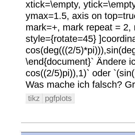
xtick=\empty, ytick=\empt
ymax=1.5, axis on top=true
mark=+, mark repeat = 2,
style={rotate=45} ]coordina
cos(deg(((2/5)*pi))),sin(deg
\end{document}` Ändere ic
cos((2/5)pi)),1)` oder `(sin
Was mache ich falsch? G
tikz
pgfplots