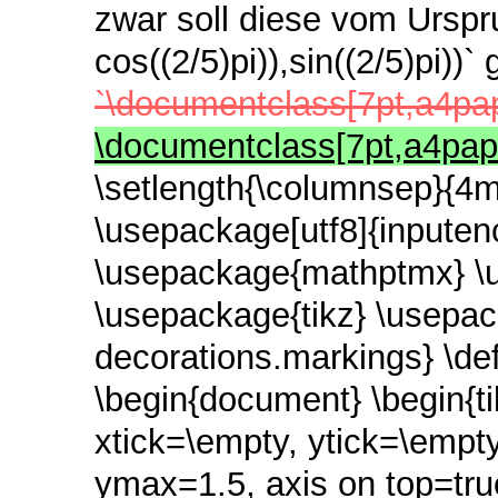
zwar soll diese vom Urspr
cos((2/5)pi)),sin((2/5)pi)
`\documentclass[7pt,a4pa
\documentclass[7pt,a4pa
\setlength{\columnsep}{
\usepackage[utf8]{inputen
\usepackage{mathptmx}
\
\usepackage{tikz}
\usepac
decorations.markings}
\de
\begin{document}
\begin{t
xtick=\empty,
ytick=\empt
ymax=1.5,
axis on top=tr