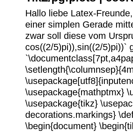
Hallo liebe Latex-Freund
einer simplen Gerade mitt
zwar soll diese vom Urspr
cos((2/5)pi)),sin((2/5)pi))
`\documentclass[7pt,a4pap
\setlength{\columnsep}{4
\usepackage[utf8]{inputen
\usepackage{mathptmx} \
\usepackage{tikz} \usepack
decorations.markings} \de
\begin{document} \begin{ti