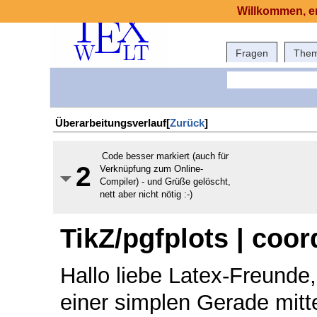
Willkommen, er
Fragen
The
Überarbeitungsverlauf[
Zurück
]
Code besser markiert (auch für
2
Verknüpfung zum Online-
Compiler) - und Grüße gelöscht,
nett aber nicht nötig :-)
TikZ/pgfplots | coor
Hallo liebe Latex-Freund
einer simplen Gerade mitt