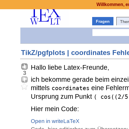
Willkommen, er
Fragen
The
TikZ/pgfplots | coordinates Fehl
Hallo liebe Latex-Freunde,
3
ich bekomme gerade beim einzei
mittels
eine Fehlerm
coordinates
Ursprung zum Punkt
( cos((2/5
Hier mein Code:
Open in writeLaTeX