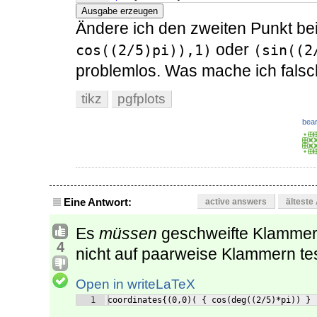
Ausgabe erzeugen
Ändere ich den zweiten Punkt be
oder
cos((2/5)pi)),1)
(sin((2
problemlos. Was mache ich fals
tikz
pgfplots
bear
Eine Antwort:
active answers
älteste
Es
müssen
geschweifte Klammern
4
nicht auf paarweise Klammern te
Open in writeLaTeX
1
coordinates{(0,0)( { cos(deg((2/5)*pi)) } 