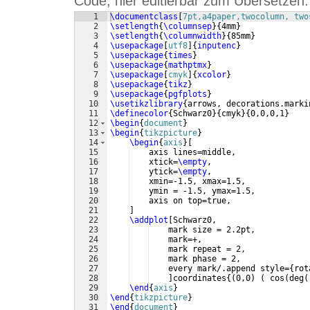
Code, hier editierbar zum Übersetzen:
1
\documentclass
[
7pt,a4paper,twocolumn, two
2
\setlength
{
\columnsep
}
{
4mm
}
3
\setlength
{
\columnwidth
}
{
85mm
}
4
\usepackage
[
utf8
]
{
inputenc
}
5
\usepackage
{
times
}
6
\usepackage
{
mathptmx
}
7
\usepackage
[
cmyk
]
{
xcolor
}
8
\usepackage
{
tikz
}
9
\usepackage
{
pgfplots
}
10
\usetikzlibrary
{
arrows, decorations.marki
11
\definecolor
{
Schwarz0
}
{
cmyk
}
{
0,0,0,1
}
12
\begin
{
document
}
13
\begin
{
tikzpicture
}
14
\begin
{
axis
}
[
15
    axis lines=middle,
16
    xtick=
\empty
,
17
    ytick=
\empty
,
18
    xmin=-1.5, xmax=1.5,
19
    ymin = -1.5, ymax=1.5,
20
    axis on top=true,
21
]
22
\addplot
[
Schwarz0, 
23
    mark size = 2.2pt, 
24
    mark=+,
25
    mark repeat = 2, 
26
    mark phase = 2,
27
    every mark/.append style=
{
rot
28
]
coordinates
{(
0,0
)
(
 cos
(
deg
(
29
\end
{
axis
}
30
\end
{
tikzpicture
}
31
\end
{
document
}