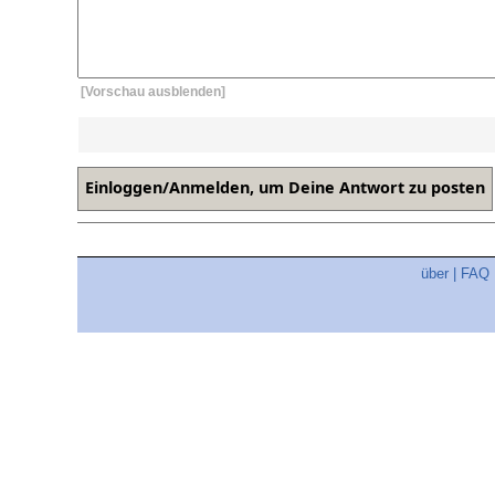
[Vorschau ausblenden]
über
|
FAQ