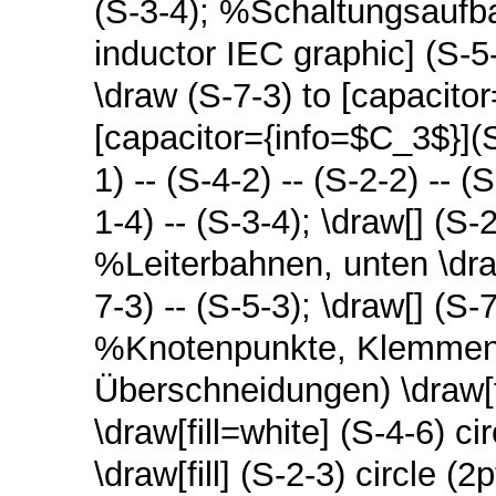
(S-3-4);
%Schaltungsaufb
inductor IEC graphic] (S-5
\draw (S-7-3) to [capacito
[capacitor={info=$C_3$}](
1) -- (S-4-2) -- (S-2-2) -- (
1-4) -- (S-3-4);
\draw[] (S-2
%Leiterbahnen, unten
\dra
7-3) -- (S-5-3);
\draw[] (S-7
%Knotenpunkte, Klemmen (
Überschneidungen)
\draw[
\draw[fill=white] (S-4-6) ci
\draw[fill] (S-2-3) circle (2p