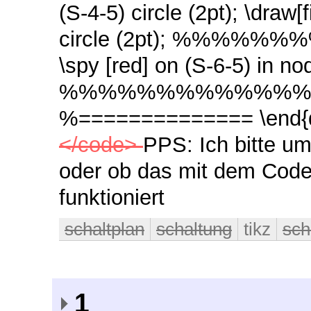
(S-4-5) circle (2pt);
\draw[f
circle (2pt);
%%%%%%%
\spy [red] on (S-6-5) in node
%%%%%%%%%%%%
%==============
\end
</code>
PPS: Ich bitte um
oder ob das mit dem Code
funktioniert
schaltplan
schaltung
tikz
sch
1