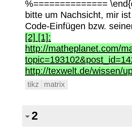
%============== \end{
bitte um Nachsicht, mir is
Code-Einfügen bzw. seine
[2] [1]:
http://matheplanet.com/ma
topic=193102&post_id=142
http://texwelt.de/wissen/
tikz
matrix
2