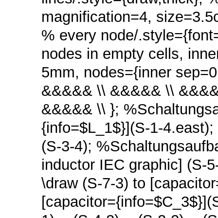
magnification=4, size=3.5c
% every node/.style={font=
nodes in empty cells, in
5mm, nodes={inner sep=0.0
&&&&& \\ &&&&& \\ &&&&
&&&&& \\ }; %Schaltungsau
{info=$L_1$}](S-1-4.east);
(S-3-4); %Schaltungsaufba
inductor IEC graphic] (S-5
\draw (S-7-3) to [capacito
[capacitor={info=$C_3$}](