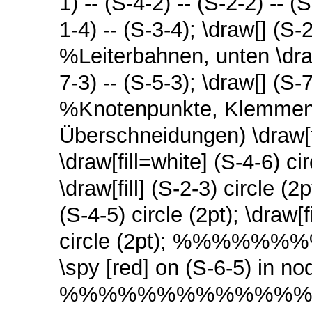
1) -- (S-4-2) -- (S-2-2) -- (
1-4) -- (S-3-4); \draw[] (S-2
%Leiterbahnen, unten \draw[
7-3) -- (S-5-3); \draw[] (S-7
%Knotenpunkte, Klemmen (
Überschneidungen) \draw[fil
\draw[fill=white] (S-4-6) circ
\draw[fill] (S-2-3) circle (2pt
(S-4-5) circle (2pt); \draw[fi
circle (2pt); %%%%%
\spy [red] on (S-6-5) in node
%%%%%%%%%%%%%%%% \