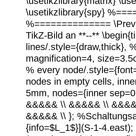
\usetikzlibrary{matrix}
\use
\usetikzlibrary{spy}
%===
%==============
\Prev
TikZ-Bild an **--**
\begin{t
lines/.style={draw,thick},
magnification=4, size=3.
% every node/.style={font
nodes in empty cells,
inne
5mm,
nodes={inner sep=0
&&&&& \\
&&&&& \\
&&&&
&&&&& \\
};
%Schaltungsa
{info=$L_1$}](S-1-4.east);