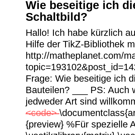
Wie beseitige ich d
Schaltbild?
Hallo! Ich habe kürzlich au
Hilfe der TikZ-Bibliothek mat
http://matheplanet.com/ma
topic=193102&post_id=142
Frage: Wie beseitige ich 
Bauteilen? ___ PS: Auch 
jedweder Art sind willkom
<code>
\documentclass{ar
{preview} %Für spezielle A