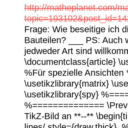
http://matheplanet.com/ma
topic=193102&post_id=1
Frage: Wie beseitige ich 
Bauteilen? ___ PS: Auch 
jedweder Art sind willkom
\documentclass{article} \
%Für spezielle Ansichten *
\usetikzlibrary{matrix} \use
\usetikzlibrary{spy} %==
%============== \Previe
TikZ-Bild an **--** \begin{
lines/.style={draw,thick},