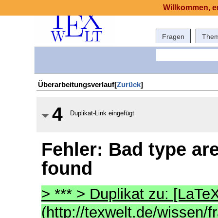
Willkommen, er
Fragen
The
Überarbeitungsverlauf[
Zurück
]
4
Duplikat-Link eingefügt
Fehler: Bad type ar
found
> *** > Duplikat zu: [LaTeX
(http://texwelt.de/wissen/f