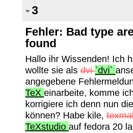
3
Fehler: Bad type ar
found
Hallo ihr Wissenden! Ich 
wollte sie als
dvi
`dvi`
anse
angegebene Fehlermeldung
TeX
einarbeite, komme ic
korrigiere ich denn nun di
können? Habe kile,
texmak
TeXstudio
auf fedora 20 l