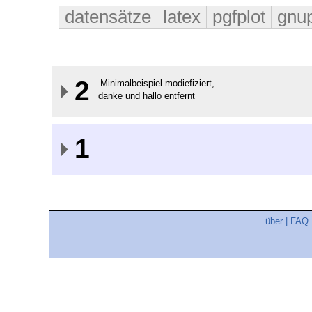
datensätze
latex
pgfplot
gnup
2
Minimalbeispiel modiefiziert,
danke und hallo entfernt
1
über
|
FAQ