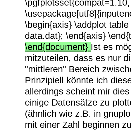
\pgfplotsset{compat=1.10,
\usepackage[utf8]{inpute
\begin{axis} \addplot tabl
data.dat}; \end{axis} \end{
\end{document}
Ist es mö
mitzuteilen, dass es nur d
"mittleren" Bereich zwisch
Prinzipiell könnte ich di
allerdings scheint mir die
einige Datensätze zu plo
(ähnlich wie z.B. in gnuplo
mit einer Zahl beginnen z