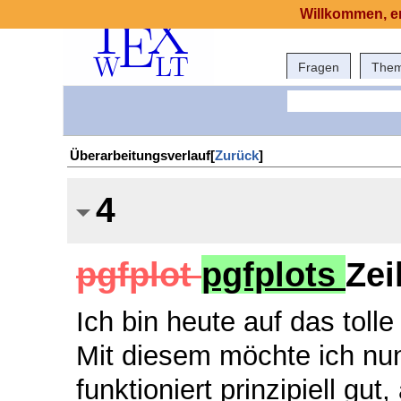
Willkommen, er
Fragen
The
Überarbeitungsverlauf[
Zurück
]
4
pgfplot
pgfplots
Zei
Ich bin heute auf das tol
Mit diesem möchte ich nun
funktioniert prinzipiell gu