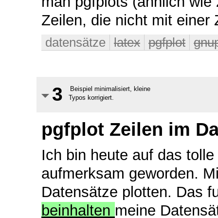
man pgfplots (ähnlich wie 
Zeilen, die nicht mit einer
datensätze
latex
pgfplot
gnup
3
Beispiel minimalisiert, kleine
Typos korrigiert.
pgfplot Zeilen im Da
Ich bin heute auf das toll
aufmerksam geworden. Mit
Datensätze plotten. Das fun
beinhalten
meine Datensä