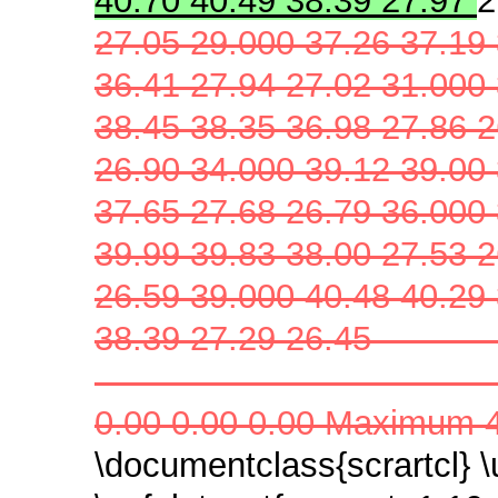
40.70 40.49 38.39 27.97
2
27.05 29.000 37.26 37.19 
36.41 27.94 27.02 31.000 
38.45 38.35 36.98 27.86 2
26.90 34.000 39.12 39.00 
37.65 27.68 26.79 36.000 
39.99 39.83 38.00 27.53 2
26.59 39.000 40.48 40.29 
38.39 27.29 26.45 ---------------
--------------------------------
0.00 0.00 0.00 Maximum 4
\documentclass{scrartcl} 