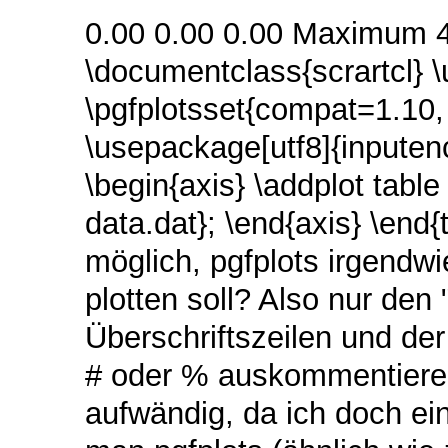
0.00 0.00 0.00 Maximum 4
\documentclass{scrartcl} 
\pgfplotsset{compat=1.10,
\usepackage[utf8]{inputenc
\begin{axis} \addplot tabl
data.dat}; \end{axis} \end{
möglich, pgfplots irgendwi
plotten soll? Also nur den
Überschriftszeilen und der 
# oder % auskommentieren,
aufwändig, da ich doch ei