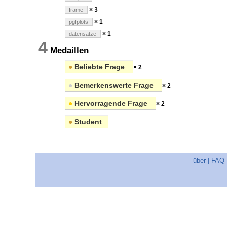
× 3
frame
× 1
pgfplots
× 1
datensätze
4
Medaillen
●
Beliebte Frage
× 2
●
Bemerkenswerte Frage
× 2
●
Hervorragende Frage
× 2
●
Student
über
|
FAQ