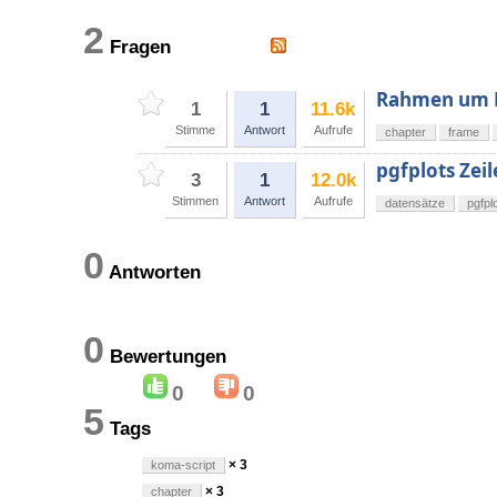
2
Fragen
Rahmen um K
1
1
11.6k
Stimme
Antwort
Aufrufe
chapter
frame
pgfplots Zeil
3
1
12.0k
Stimmen
Antwort
Aufrufe
datensätze
pgfpl
0
Antworten
0
Bewertungen
0
0
5
Tags
× 3
koma-script
× 3
chapter