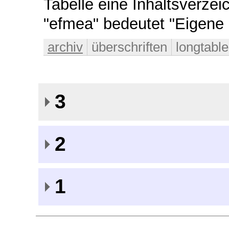
Tabelle eine Inhaltsverze
"efmea" bedeutet "Eigene 
archiv
überschriften
longtable
3
2
1