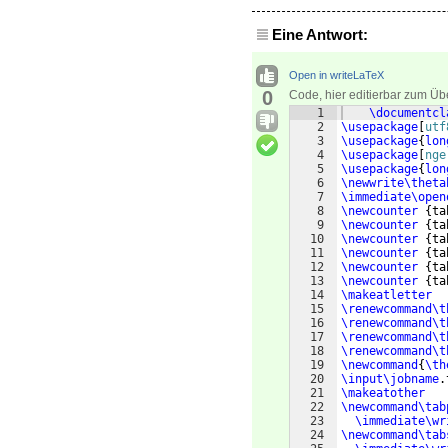
Eine Antwort:
Open in writeLaTeX
0
Code, hier editierbar zum Üb
1
\documentcl
2
\usepackage
[
utf
3
\usepackage
{
lon
4
\usepackage
[
nge
5
\usepackage
{
lon
6
\newwrite\theta
7
\immediate\open
8
\newcounter
{
ta
9
\newcounter
{
ta
10
\newcounter
{
ta
11
\newcounter
{
ta
12
\newcounter
{
ta
13
\newcounter
{
ta
14
\makeatletter
15
\renewcommand\t
16
\renewcommand\t
17
\renewcommand\t
18
\renewcommand\t
19
\newcommand
{
\th
20
\input\jobname
.
21
\makeatother
22
\newcommand\tab
23
\immediate\wr
24
\newcommand\tab