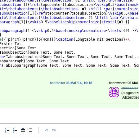
ite\thetabcontents
{
\thetabsection
. #1 
\hfill
\par
}
\normalsize
}
subsection
[
1
]
{
\ref
stepcounter
{
tabsubsection
}
\vskip
0.5
\baselinesk
ite\thetabcontents
{
\thetabsubsection
. #1 
\hfill
\par
}
\normalsize
subsubsection
[
1
]
{
\ref
stepcounter
{
tabsubsubsection
}
\vskip
0.5
\base
ite\thetabcontents
{
\thetabsubsubsection
. #1 
\hfill
\par
}
\normals
paragraph
[
1
]
{
\vskip
0.5
\baselineskip\normalsize
{
\textsl
{
#1 
}}
subparagraph
[
1
]
{
\vskip
0.5
\baselineskip\normalsize
{
\textsl
{
#1 
}}
\
}
e
}
{
|p
{
4cm
}
|p
{
4cm
}
|p
{
4cm
}
|
}
\caption
{
Longtable mit Sections
}
\\
Erster Teil
section
}
Some Text. 
Tabsubsection
}
Some Text. Some Text.
on
{
Tabsubsubsection
}
Some Text. Some Text. Some Text. Some Text. 
abparagraph
}
Some Text. Some Text.
h
{
Tabsubparagraph
}
Some Text. Some Text. Some Text. Some Text. So
weiter Teil
bearbeitet
06 Mai '14, 19:18
beantwortet
06 Mai 
ctansearch
(ausgesetzt
Akzeptier