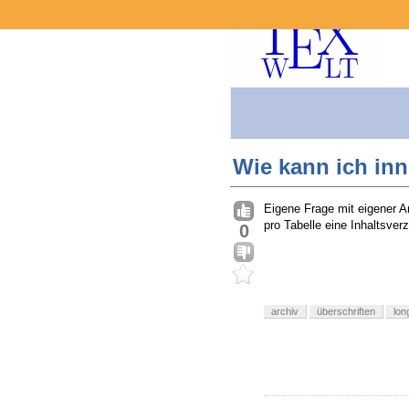
Wie kann ich inn
Eigene Frage mit eigener An
pro Tabelle eine Inhaltsve
0
archiv
überschriften
lon