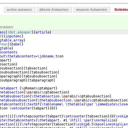
active answers
älteste Antworten
neueste Antworten
Beliebt
ersetzen:
ass
[
10pt,a4paper
]
{
article
}
8
]
{
inputenc
}
gtable,array
}
rman
]
{
babel
}
gtable
}
bcontents
out\thetabcontents
=
\jobname
.tcon
bpart
}
bsection
}
bsubsection
}
[
tabsection
]
bsubsubsection
}
[
tabsubsection
]
bparagraph
}
[
tabsubsubsection
]
bsubparagraph
}
[
tabparagraph
]
hetabpart
{
\@
Roman
\c
@tabpart
}
hetabsection
{
\@
arabic
\c
@tabsection
}
hetabsubsection
{
\thetabsection
.
\@
arabic
\c
@tabsubsection
}
hetabsubsubsection
{
\thetabsubsection
.
\@
arabic
\c
@tabsubsubsection
etabcontent
}
{
\textbf
{
\tablename
\ 
\thetable
}
\par
\immediate\close
tcon 
\setcounter
{
tabpart
}
{
0
}}
part
[
1
]
{
\ref
stepcounter
{
tabpart
}
\setcounter
{
tabsection
}
{
0
}
\vskip
ite\thetabcontents
{
\thetabpart
. #1 
\hfill
\par
}
\normalsize
}
section
[
1
]
{
\ref
stepcounter
{
tabsection
}
\vskip
0.5
\baselineskip\Lar