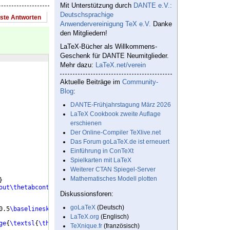
Mit Unterstützung durch
DANTE e.V.:
Deutschsprachige
este Antworten
Anwendervereinigung TeX e.V.
Danke
den Mitgliedern!
LaTeX-Bücher als Willkommens-
Geschenk für DANTE Neumitglieder.
Mehr dazu:
LaTeX.net/verein
Aktuelle Beiträge im
Community-
Blog
:
DANTE-Frühjahrstagung März 2026
LaTeX Cookbook zweite Auflage
erschienen
Der Online-Compiler TeXlive.net
Das Forum goLaTeX.de ist erneuert
Einführung in ConTeXt
Spielkarten mit LaTeX
Weiterer CTAN Spiegel-Server
Mathematisches Modell plotten
}
out\thetabcontents
Diskussionsforen:
goLaTeX
(Deutsch)
0.5
\baselineskip\huge
{
\textsl
{
\thetabpart
. #1
}}
\vskip
0.5
\baselin
LaTeX.org
(Englisch)
ge
{
\textsl
{
\thetabsection
. #1
}}
\vskip
0.5
\baselineskip
TeXnique.fr
(französisch)