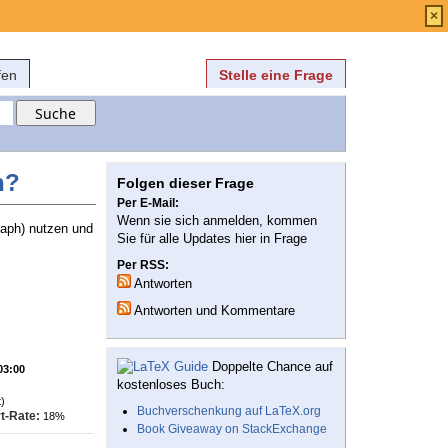
Anmelden
über
FAQ
×
fen
Stelle eine Frage
n?
Folgen dieser Frage
Per E-Mail:
Wenn sie sich anmelden, kommen
raph) nutzen und
Sie für alle Updates hier in Frage
Per RSS:
Antworten
Antworten und Kommentare
Doppelte Chance auf
03:00
kostenloses Buch:
)
Buchverschenkung auf LaTeX.org
t-Rate:
18%
Book Giveaway on StackExchange