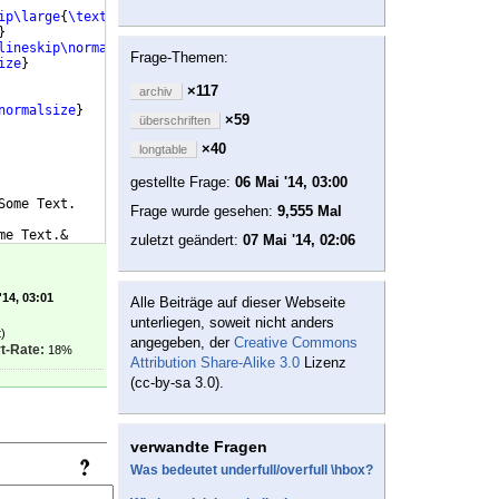
ip\large
{
\textsl
{
\thetabsubsection
. #1
}}
\vskip
0.5
\baselineskip
}
lineskip\normalsize
{
\textsl
{
\thetabsubsubsection
. #1
}}
\vskip
0.5
\
Frage-Themen:
ize
}
×117
archiv
normalsize
}
×59
überschriften
×40
longtable
gestellte Frage:
06 Mai '14, 03:00
Some Text.
Frage wurde gesehen:
9,555 Mal
me Text.&
zuletzt geändert:
07 Mai '14, 02:06
'14, 03:01
Alle Beiträge auf dieser Webseite
unterliegen, soweit nicht anders
)
angegeben, der
Creative Commons
t-Rate:
18%
Attribution Share-Alike 3.0
Lizenz
(cc-by-sa 3.0).
verwandte Fragen
Was bedeutet underfull/overfull \hbox?