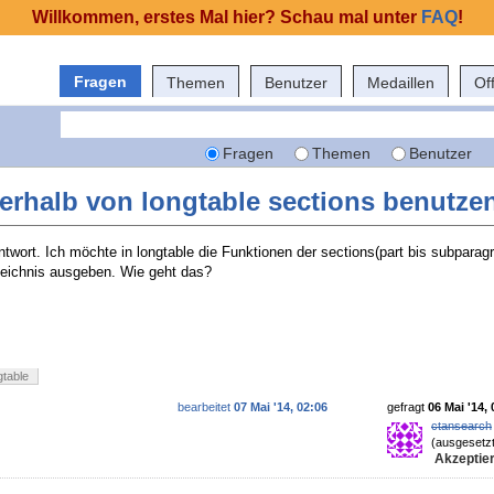
Willkommen, erstes Mal hier? Schau mal unter
FAQ
!
Fragen
Themen
Benutzer
Medaillen
Of
Fragen
Themen
Benutzer
erhalb von longtable sections benutze
twort. Ich möchte in longtable die Funktionen der sections(part bis subparag
rzeichnis ausgeben. Wie geht das?
gtable
bearbeitet
07 Mai '14, 02:06
gefragt
06 Mai '14, 
ctansearch
(ausgesetzt
Akzeptier