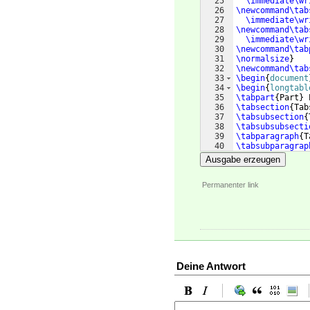
25
\immediate\wr
26
\newcommand\tab
27
\immediate\wr
28
\newcommand\tab
29
\immediate\wr
30
\newcommand\tab
31
\normalsize
}
32
\newcommand\tab
33
\begin
{
document
34
\begin
{
longtabl
35
\tabpart
{
Part
}
 
36
\tabsection
{
Tab
37
\tabsubsection
{
38
\tabsubsubsecti
39
\tabparagraph
{
T
40
\tabsubparagrap
41
\tabpart
{
Part
}
Z
Ausgabe erzeugen
Permanenter link
Deine Antwort