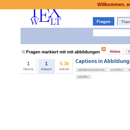
Willkommen, er
Fragen
The
Fragen markiert mit mit abbildungen
Aktive
Captions in Abbildung
1
1
5.3k
Stimme
Antwort
Aufrufe
tabellenverzeichnis
schriften
tabellen