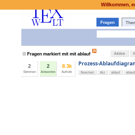
Willkommen, er
Fragen
The
Fragen markiert mit mit ablauf
Aktive
Prozess-Ablaufdiagra
2
2
8.3k
Stimmen
Antworten
Aufrufe
flowchart
tikz
ablauf
ablau