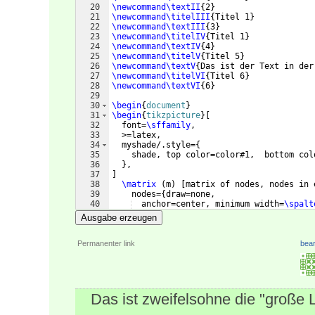
20
\newcommand\textII
{
2
}
21
\newcommand\titelIII
{
Titel 1
}
22
\newcommand\textIII
{
3
}
23
\newcommand\titelIV
{
Titel 1
}
24
\newcommand\textIV
{
4
}
25
\newcommand\titelV
{
Titel 5
}
26
\newcommand\textV
{
Das ist der Text in der
27
\newcommand\titelVI
{
Titel 6
}
28
\newcommand\textVI
{
6
}
29
30
\begin
{
document
}
31
\begin
{
tikzpicture
}
[
32
  font=
\sffamily
, 
33
  >=latex, 
34
  myshade/.style=
{
35
    shade, top color=color#1,  bottom col
36
}
,
37
]
38
\matrix
(
m
)
[
matrix of nodes, nodes in 
39
    nodes=
{
draw=none, 
40
  anchor=center, minimum width=
\spalt
41
}
, 
Ausgabe erzeugen
Permanenter link
bear
Das ist zweifelsohne die "große 