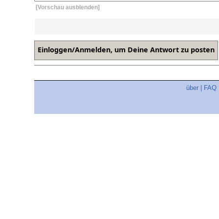
[Vorschau ausblenden]
über
|
FAQ