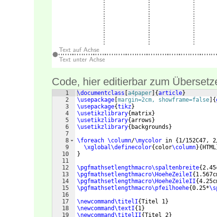
Code, hier editierbar zum Übersetz
1
\documentclass
[
a4paper
]
{
article
}
2
\usepackage
[
margin=2cm, showframe=false
]
{
3
\usepackage
{
tikz
}
4
\usetikzlibrary
{
matrix
}
5
\usetikzlibrary
{
arrows
}
6
\usetikzlibrary
{
backgrounds
}
7
8
\foreach
\column
/
\mycolor
 in 
{
1/152C47, 2
9
\xglobal\definecolor
{
color
\column
}
{
HTML
10
}
11
12
\pgfmathsetlengthmacro\spaltenbreite
{
2.45
13
\pgfmathsetlengthmacro\HoeheZeileI
{
1.567c
14
\pgfmathsetlengthmacro\HoeheZeileII
{
4.25c
15
\pgfmathsetlengthmacro\pfeilhoehe
{
0.25*
\s
16
17
\newcommand\titelI
{
Titel 1
}
18
\newcommand\textI
{
1
}
19
\newcommand\titelII
{
Titel 2
}