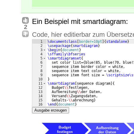
Ein Beispiel mit smartdiagram:
2
Code, hier editierbar zum Übersetz
1
\documentclass
[
border=10pt
]
{
standalone
}
2
\usepackage
{
smartdiagram
}
3
\begin
{
document
}
4
\sffamily\bfseries
5
\smartdiagramset
{
6
  set color list=
{
blue!85, blue!70, blue!
7
  sequence item border color = white,
8
  sequence item text color = white,
9
  sequence item font size = 
\scriptsize\s
10
}
11
\smartdiagram
[
sequence diagram
]
{
12
  Budget
\\
festlegen,
13
  Aufbereitung
\\
der Daten,
14
  Versand
\\
Zugangsdaten,
15
  Gehalts-
\\
abrechnung
}
16
\end
{
document
}
Ausgabe erzeugen