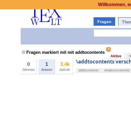
Willkommen, er
Fragen
The
Fragen markiert mit mit addtocontents
Aktive
\addtocontents versch
0
1
3.4k
Stimmen
Antwort
Aufrufe
addtocontents
inhaltsverzeichnis