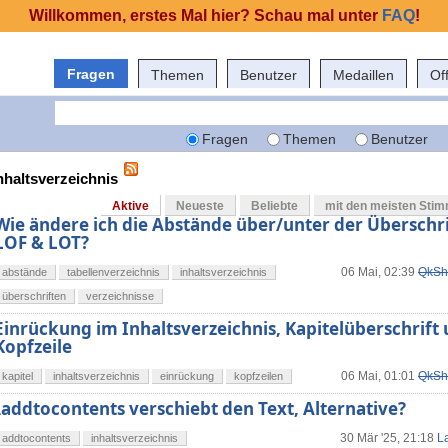
Willkommen, erstes Mal hier? Schau mal unter
FAQ
!
Fragen
Themen
Benutzer
Medaillen
Of
Fragen
Themen
Benutzer
nhaltsverzeichnis
Aktive
Neueste
Beliebte
mit den meisten Sti
Wie ändere ich die Abstände über/unter der Überschri
LOF & LOT?
06 Mai, 02:39
QkSh
abstände
tabellenverzeichnis
inhaltsverzeichnis
überschriften
verzeichnisse
Einrückung im Inhaltsverzeichnis, Kapitelüberschrift
Kopfzeile
06 Mai, 01:01
QkSh
kapitel
inhaltsverzeichnis
einrückung
kopfzeilen
\addtocontents verschiebt den Text, Alternative?
30 Mär '25, 21:18
L
addtocontents
inhaltsverzeichnis