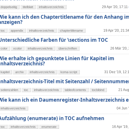
29 Apr '20, 17:11
doppelseitig
titelblatt
inhaltsverzeichnis
Wie kann ich den Chaptertitlename für den Anhang i
anzeigen?
19 Apr '20, 21:3
toc
appendix
inhaltsverzeichnis
chaptertitlename
Unterschiedliche Farben für \sections im TOC
26 Mär '20,
color
xcolor
inhaltsverzeichnis
überschriften
Wie erhalte ich gepunktete Linien für Kapitel im
Inhaltsverzeichnis?
31 Dez '19, 12:
kapitel
archiv
inhaltsverzeichnis
koma-script
Inhaltsverzeichnis-Titel mit Seitenzahl / Seitennumm
21 Aug
seitenzahlen
toc
inhaltsverzeichnis
tableofcontents
tocbibind
Wie kann ich ein Daumenregister-Inhaltsverzeichnis e
04 Jun 
inhaltsverzeichnis
Aufzählung (enumerate) in TOC aufnehmen
16 Apr '19,
toc
inhaltsverzeichnis
enumerate