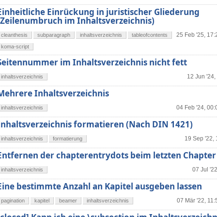
Einheitliche Einrückung in juristischer Gliederung
(Zeilenumbruch im Inhaltsverzeichnis)
25 Feb '25, 17:
cleanthesis
subparagraph
inhaltsverzeichnis
tableofcontents
koma-script
Seitennummer im Inhaltsverzeichnis nicht fett
12 Jun '24,
inhaltsverzeichnis
Mehrere Inhaltsverzeichnis
04 Feb '24, 00:
inhaltsverzeichnis
Inhaltsverzeichnis formatieren (Nach DIN 1421)
19 Sep '22, 
inhaltsverzeichnis
formatierung
Entfernen der chapterentrydots beim letzten Chapter
07 Jul '2
inhaltsverzeichnis
Eine bestimmte Anzahl an Kapitel ausgeben lassen
07 Mär '22, 11:
pagination
kapitel
beamer
inhaltsverzeichnis