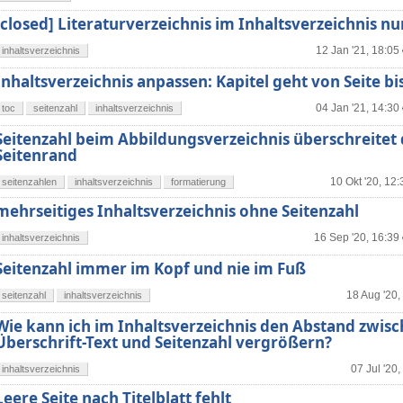
[closed] Literaturverzeichnis im Inhaltsverzeichnis 
12 Jan '21, 18:05
inhaltsverzeichnis
Inhaltsverzeichnis anpassen: Kapitel geht von Seite bis
04 Jan '21, 14:30
toc
seitenzahl
inhaltsverzeichnis
Seitenzahl beim Abbildungsverzeichnis überschreitet
Seitenrand
10 Okt '20, 12:
seitenzahlen
inhaltsverzeichnis
formatierung
mehrseitiges Inhaltsverzeichnis ohne Seitenzahl
16 Sep '20, 16:39
inhaltsverzeichnis
Seitenzahl immer im Kopf und nie im Fuß
18 Aug '20,
seitenzahl
inhaltsverzeichnis
Wie kann ich im Inhaltsverzeichnis den Abstand zwis
Überschrift-Text und Seitenzahl vergrößern?
07 Jul '20,
inhaltsverzeichnis
Leere Seite nach Titelblatt fehlt