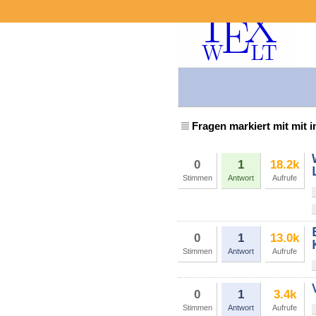
Fragen markiert mit mit i
0
1
18.2k
Stimmen
Antwort
Aufrufe
0
1
13.0k
Stimmen
Antwort
Aufrufe
0
1
3.4k
Stimmen
Antwort
Aufrufe