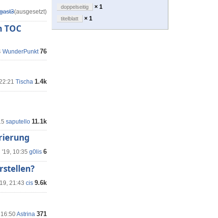
× 1
doppelseitig
gast3
(ausgesetzt)
× 1
titelblatt
m TOC
76
4
WunderPunkt
1.4k
 22:21
Tischa
11.1k
15
saputello
erierung
6
 '19, 10:35
g0lis
rstellen?
9.6k
'19, 21:43
cis
371
 16:50
Astrina