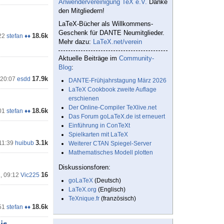
Anwendervereinigung TeX e.V.
Danke
den Mitgliedern!
LaTeX-Bücher als Willkommens-
Geschenk für DANTE Neumitglieder.
18.6k
22
stefan ♦♦
Mehr dazu:
LaTeX.net/verein
Aktuelle Beiträge im
Community-
Blog
:
17.9k
 20:07
esdd
DANTE-Frühjahrstagung März 2026
LaTeX Cookbook zweite Auflage
erschienen
Der Online-Compiler TeXlive.net
18.6k
01
stefan ♦♦
Das Forum goLaTeX.de ist erneuert
Einführung in ConTeXt
Spielkarten mit LaTeX
3.1k
11:39
huibub
Weiterer CTAN Spiegel-Server
Mathematisches Modell plotten
Diskussionsforen:
16
2, 09:12
Vic225
goLaTeX
(Deutsch)
LaTeX.org
(Englisch)
TeXnique.fr
(französisch)
18.6k
51
stefan ♦♦