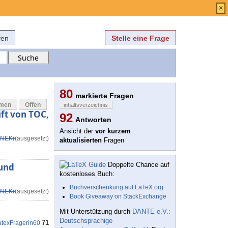
Anmelden
über
FAQ
×
fen
Stelle eine Frage
80
markierte Fragen
mmen
Offen
inhaltsverzeichnis
ft von TOC,
92
Antworten
Ansicht der
vor kurzem
NEKr
(ausgesetzt)
aktualisierten
Fragen
Doppelte Chance auf
 und
kostenloses Buch:
Buchverschenkung auf LaTeX.org
NEKr
(ausgesetzt)
Book Giveaway on StackExchange
Mit Unterstützung durch
DANTE e.V.:
Deutschsprachige
71
atexFragerin60