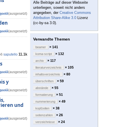
is
Alle Beiträge auf dieser Webseite
unterliegen, soweit nicht anders
angegeben, der
Creative Commons
gast3
(ausgesetzt)
Attribution Share-Alike 3.0
Lizenz
nden
(cc-by-sa 3.0).
gast3
(ausgesetzt)
Verwandte Themen
× 141
beamer
× 132
11.1k
koma-script
56
saputello
× 117
archiv
s
× 105
literaturverzeichnis
gast3
(ausgesetzt)
× 80
inhaltsverzeichnis
is y
× 59
überschriften
× 55
abstände
gast3
(ausgesetzt)
× 51
formatierung
s,
× 49
nummerierung
rieren und
× 38
kopfzeilen
× 26
seitenzahlen
gast3
(ausgesetzt)
× 24
verzeichnisse