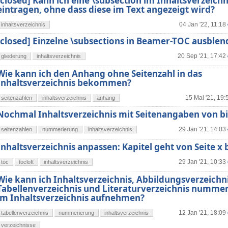
[closed] Kann ich eine \subsection im Inhaltsverzeichn
eintragen, ohne dass diese im Text angezeigt wird?
04 Jan '22, 11:18
inhaltsverzeichnis
[closed] Einzelne \subsections in Beamer-TOC ausble
20 Sep '21, 17:42
gliederung
inhaltsverzeichnis
Wie kann ich den Anhang ohne Seitenzahl in das
Inhaltsverzeichnis bekommen?
15 Mai '21, 19:
seitenzahlen
inhaltsverzeichnis
anhang
Nochmal Inhaltsverzeichnis mit Seitenangaben von bi
29 Jan '21, 14:03
seitenzahlen
nummerierung
inhaltsverzeichnis
Inhaltsverzeichnis anpassen: Kapitel geht von Seite x b
29 Jan '21, 10:33
toc
tocloft
inhaltsverzeichnis
Wie kann ich Inhaltsverzeichnis, Abbildungsverzeichni
Tabellenverzeichnis und Literaturverzeichnis numme
im Inhaltsverzeichnis aufnehmen?
12 Jan '21, 18:09
tabellenverzeichnis
nummerierung
inhaltsverzeichnis
verzeichnisse