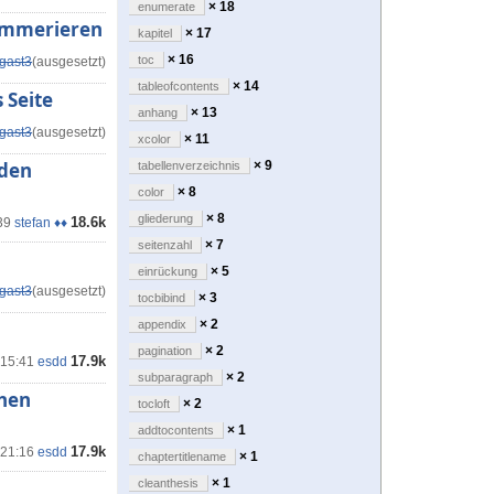
× 18
enumerate
nummerieren
× 17
kapitel
× 16
toc
gast3
(ausgesetzt)
× 14
tableofcontents
 Seite
× 13
anhang
gast3
(ausgesetzt)
× 11
xcolor
 den
× 9
tabellenverzeichnis
× 8
color
× 8
gliederung
18.6k
39
stefan ♦♦
× 7
seitenzahl
× 5
einrückung
gast3
(ausgesetzt)
× 3
tocbibind
× 2
appendix
× 2
pagination
17.9k
 15:41
esdd
× 2
subparagraph
chen
× 2
tocloft
× 1
addtocontents
17.9k
 21:16
esdd
× 1
chaptertitlename
× 1
cleanthesis