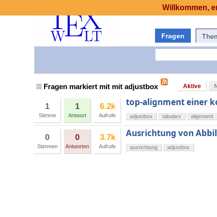
Willkommen, er
Fragen
The
Fragen markiert mit mit adjustbox
Aktive
top-alignment einer k
1
1
6.2k
Stimme
Antwort
Aufrufe
adjustbox
tabularx
alignment
Ausrichtung von Abbil
0
0
3.7k
Stimmen
Antworten
Aufrufe
ausrichtung
adjustbox