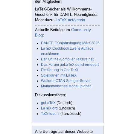
den Mitgliedern!
LaTeX-Bücher als Willkommens-
Geschenk für DANTE Neumitglieder.
Mehr dazu:
LaTeX.net/verein
Aktuelle Beiträge im
Community-
Blog
:
DANTE-Frühjahrstagung März 2026
LaTeX Cookbook zweite Auflage
erschienen
Der Online-Compiler TeXlive.net
Das Forum goLaTeX.de ist erneuert
Einführung in ConTeXt
Spielkarten mit LaTeX
Weiterer CTAN Spiegel-Server
Mathematisches Modell plotten
Diskussionsforen:
goLaTeX
(Deutsch)
LaTeX.org
(Englisch)
TeXnique.fr
(französisch)
Alle Beiträge auf dieser Webseite