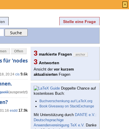
Anmelden
über
FAQ
×
fen
Stelle eine Frage
mmen
Offen
3
markierte Fragen
anchor
s für 'nodes
3
Antworten
Ansicht der
vor kurzem
9.6k
18, 20:24
cis
aktualisierten
Fragen
hnen.
Doppelte Chance auf
gast3
(ausgesetzt)
kostenloses Buch:
en?
Buchverschenkung auf LaTeX.org
Book Giveaway on StackExchange
17.9k
 01:16
esdd
Mit Unterstützung durch
DANTE e.V.:
Deutschsprachige
Anwendervereinigung TeX e.V.
Danke