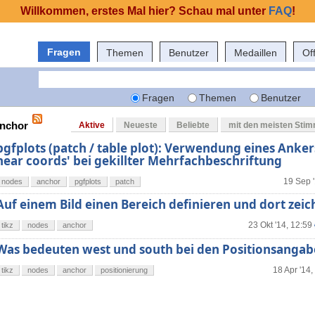
Willkommen, erstes Mal hier? Schau mal unter
FAQ
!
Fragen
Themen
Benutzer
Medaillen
Of
Fragen
Themen
Benutzer
anchor
Aktive
Neueste
Beliebte
mit den meisten Sti
pgfplots (patch / table plot): Verwendung eines Anker
near coords' bei gekillter Mehrfachbeschriftung
19 Sep '
nodes
anchor
pgfplots
patch
Auf einem Bild einen Bereich definieren und dort zeic
23 Okt '14, 12:59
tikz
nodes
anchor
Was bedeuten west und south bei den Positionsangab
18 Apr '14,
tikz
nodes
anchor
positionierung