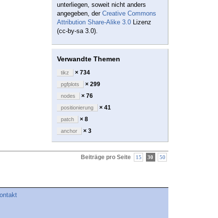
unterliegen, soweit nicht anders
angegeben, der
Creative Commons
Attribution Share-Alike 3.0
Lizenz
(cc-by-sa 3.0).
Verwandte Themen
× 734
tikz
× 299
pgfplots
× 76
nodes
× 41
positionierung
× 8
patch
× 3
anchor
Beiträge pro Seite
15
30
50
ontakt