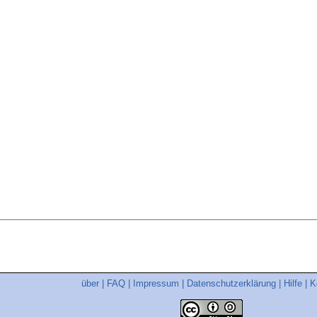
über
|
FAQ
|
Impressum
|
Datenschutzerklärung
|
Hilfe
|
K