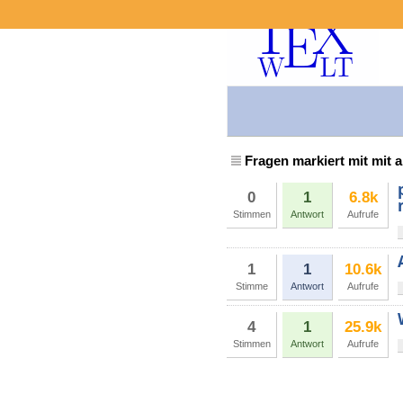
Fragen markiert mit mit 
0
1
6.8k
Stimmen
Antwort
Aufrufe
1
1
10.6k
Stimme
Antwort
Aufrufe
4
1
25.9k
Stimmen
Antwort
Aufrufe