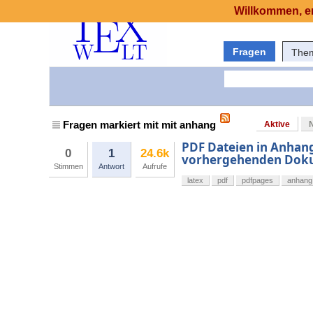
Willkommen, er
Fragen
The
Fragen markiert mit mit anhang
Aktive
PDF Dateien in Anhang
0
1
24.6k
vorhergehenden Dok
Stimmen
Antwort
Aufrufe
latex
pdf
pdfpages
anhang