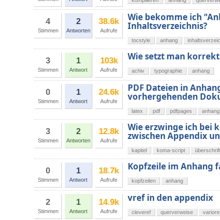
kompilieren
anhang
querverw
Wie bekomme ich "An
4
2
38.6k
Inhaltsverzeichnis?
Stimmen
Antworten
Aufrufe
tocstyle
anhang
inhaltsverzei
Wie setzt man korrek
3
1
103k
Stimmen
Antwort
Aufrufe
achiv
typographie
anhang
PDF Dateien in Anhang
0
1
24.6k
vorhergehenden Dok
Stimmen
Antwort
Aufrufe
latex
pdf
pdfpages
anhang
Wie erzwinge ich bei 
3
2
12.8k
zwischen Appendix un
Stimmen
Antworten
Aufrufe
kapitel
koma-script
überschrif
Kopfzeile im Anhang f
0
1
18.7k
Stimmen
Antwort
Aufrufe
kopfzeilen
anhang
vref in den appendix
2
1
14.9k
Stimmen
Antwort
Aufrufe
cleveref
querverweise
variore