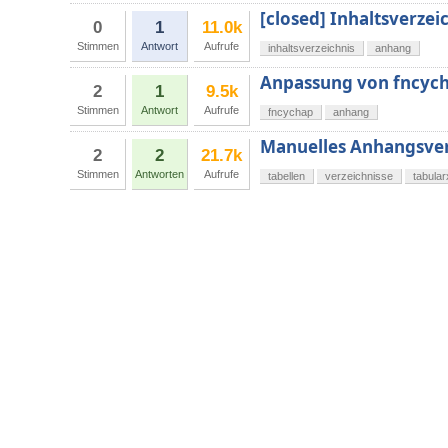
[closed] Inhaltsverzei
0
1
11.0k
Stimmen
Antwort
Aufrufe
inhaltsverzeichnis
anhang
Anpassung von fncyc
2
1
9.5k
Stimmen
Antwort
Aufrufe
fncychap
anhang
Manuelles Anhangsver
2
2
21.7k
Stimmen
Antworten
Aufrufe
tabellen
verzeichnisse
tabular