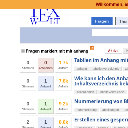
Willkommen, er
Fragen
The
Fragen markiert mit mit anhang
Aktive
Tabllen im Anhang mit
0
0
1.7k
Stimmen
Antworten
Aufrufe
anhang
tabellenverzeichnis
ta
Wie kann ich den Anha
0
1
7.8k
Inhaltsverzeichnis 
Stimmen
Antwort
Aufrufe
seitenzahlen
inhaltsverzeichnis
Nummerierung von Bi
0
1
9.2k
Stimmen
Antwort
Aufrufe
nummerierung
abbildungen
an
Erstellen eines gespe
2
1
8.8k
Stimmen
Antwort
Aufrufe