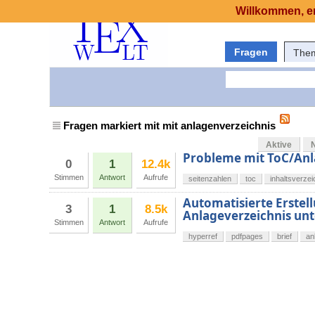
Willkommen, er
Fragen
The
Fragen markiert mit mit anlagenverzeichnis
Aktive
Probleme mit ToC/Anl
0
1
12.4k
Stimmen
Antwort
Aufrufe
seitenzahlen
toc
inhaltsverzei
Automatisierte Erstel
3
1
8.5k
Anlageverzeichnis un
Stimmen
Antwort
Aufrufe
hyperref
pdfpages
brief
an